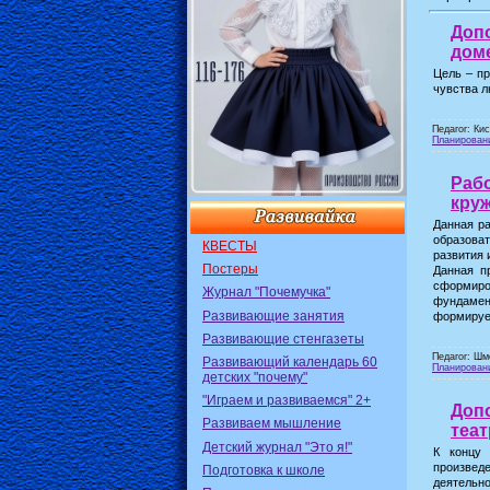
Доп
доме
Цель – пр
чувства л
Педагог: Ки
Планирован
Раб
круж
Данная ра
образова
КВЕСТЫ
развития 
Постеры
Данная п
сформиро
Журнал "Почемучка"
фундамен
Развивающие занятия
формируе
Развивающие стенгазеты
Педагог: Шм
Развивающий календарь 60
Планирован
детских "почему"
"Играем и развиваемся" 2+
Доп
Развиваем мышление
теат
Детский журнал "Это я!"
К концу 
произвед
Подготовка к школе
деятельн