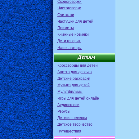
Скороговорки
Чистоговорки
Считалки
Частушки для детей
Приметы
Книжные новинки
Дети говорят
Наши авторы
Кроссворды для детей
Анкета для девочек
Детские раскраски
Музыка для детей
Мультфильмы
Игры для детей онлайн
Аудиосказки
Ребусы
Детские песенки
Детское творчество
Путешествия