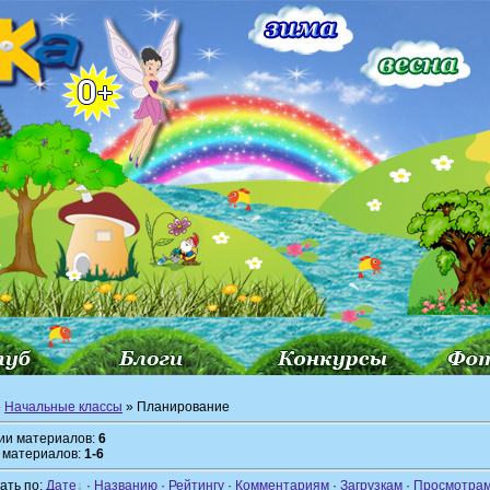
»
Начальные классы
» Планирование
рии материалов:
6
 материалов:
1-6
ать по:
Дате
·
Названию
·
Рейтингу
·
Комментариям
·
Загрузкам
·
Просмотра