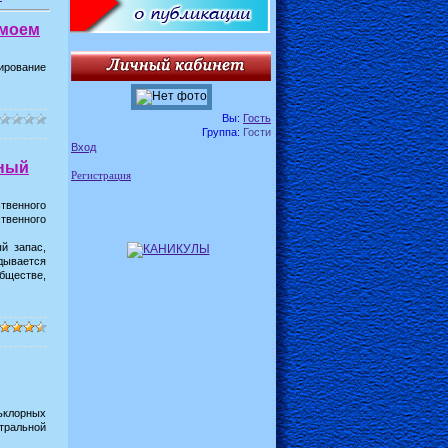
 моем
мирование
Вы:
Гость
Группа:
Гости
Вход
ьный
Регистрация
ственного
твенного
й запас,
дывается
бществе,
ьклорных
тральной