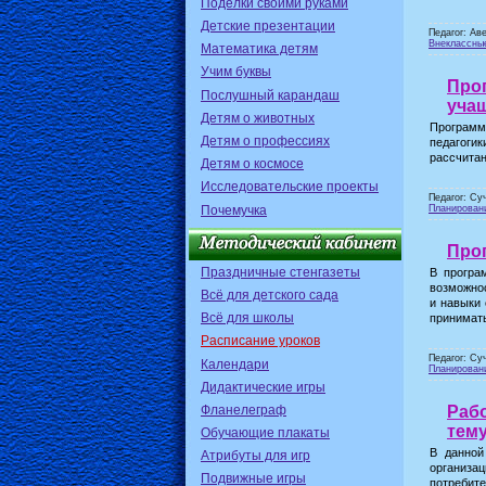
Поделки своими руками
Детские презентации
Педагог: Ав
Внеклассны
Математика детям
Учим буквы
Прог
Послушный карандаш
учащ
Детям о животных
Программ
Детям о профессиях
педагоги
рассчитан
Детям о космосе
Исследовательские проекты
Педагог: Су
Почемучка
Планирован
Прог
Праздничные стенгазеты
В програ
возможнос
Всё для детского сада
и навыки 
Всё для школы
принимать
Расписание уроков
Педагог: Су
Календари
Планирован
Дидактические игры
Фланелеграф
Раб
тем
Обучающие плакаты
В данной
Атрибуты для игр
организа
Подвижные игры
потребит