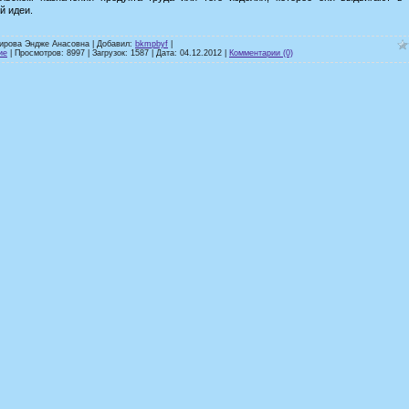
й идеи.
кирова Эндже Анасовна | Добавил:
bkmpbyf
|
ие
| Просмотров: 8997 | Загрузок: 1587 | Дата:
04.12.2012
|
Комментарии (0)