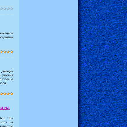
ременной
рограмма
, дающий
ть умения
тоятельно
асса.
и на
бот. При
уется на
качестве