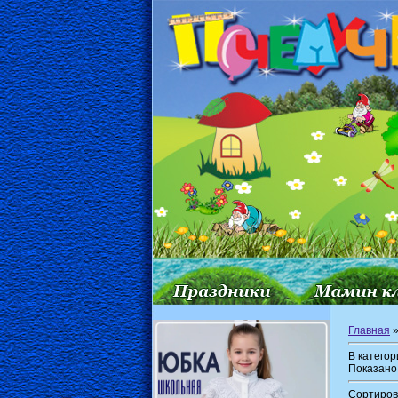
Главная
В катего
Показано
Сортиров