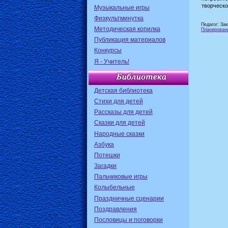
творческо
Музыкальные игры
Физкультминутка
Педагог: За
Методическая копилка
Планирован
Публикация материалов
Конкурсы
Я - Учитель!
Детская библиотека
Стихи для детей
Рассказы для детей
Сказки для детей
Народные сказки
Азбука
Потешки
Загадки
Пальчиковые игры
Колыбельные
Праздничные сценарии
Поздравления
Пословицы и поговорки