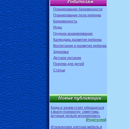
Планирование беременности
Планирование пола ребенка
Беременность
Роды
Грудное вскармливание
Календарь развития ребенка
Воспитание и развитие ребенка
Здоровье
Детское питание
Покупки для детей
Статьи
Когда и зачем стоит обращаться
к врачу-психиатру: симптомы,
которые нельзя игнорировать
[
Родителям
]
Итальянская элитная мебель в