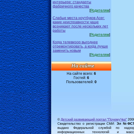
интерьере: стандарты
фабричного качества
[
Родителям
]
Слабые места ноутбуков Acer:
какие неисправности чаще
возникают после нескольких лет
работы
[
Родителям
]
Когда телевизор выгоднее
отремонтировать, а когда лучше
заменить новым
[
Родителям
]
На сайте всего:
6
Гостей:
6
Пользователей:
0
©
Детский развивающий портал "ПочемуЧка"
200
Свидетельство о регистрации СМИ:
Эл №ФС77-
выдано Федеральной службой по надз
информационных технологий и масс