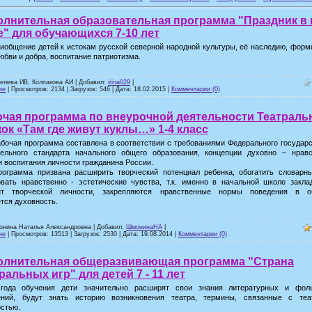
олнительная образовательная программа "Праздник в
" для обучающихся 7-10 лет
иобщение детей к истокам русской северной народной культуры, её наследию, фор
юбви и добра, воспитание патриотизма.
селева ИВ, Колпакова АИ | Добавил:
irina029
|
ие
| Просмотров: 2134 | Загрузок: 546 | Дата:
18.02.2015
|
Комментарии (0)
очая программа по внеурочной деятельности Театрал
ок «Там где живут куклы…» 1-4 класс
бочая программа составлена в соответствии с требованиями Федерального государ
тельного стандарта начального общего образования, концепции духовно – нравс
и воспитания личности гражданина России.
рограмма призвана расширить творческий потенциал ребенка, обогатить словарны
вать нравственно - эстетические чувства, т.к. именно в начальной школе закла
т творческой личности, закрепляются нравственные нормы поведения в о
тся духовность.
онина Наталья Александровна | Добавил:
ШмонинаНА
|
ие
| Просмотров: 13513 | Загрузок: 2530 | Дата:
19.08.2014
|
Комментарии (0)
олнительная общеразвивающая программа "Страна
ральных игр" для детей 7 - 11 лет
года обучения дети значительно расширят свои знания литературных и фол
ений, будут знать историю возникновения театра, термины, связанные с теа
остью.