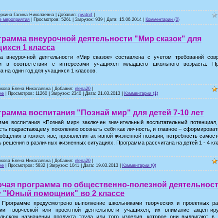
еркина Галина Николаевна | Добавил:
rjyatnrf
|
е мероприятия
| Просмотров: 5261 | Загрузок: 939 | Дата:
15.06.2014
|
Комментарии (0)
рамма внеурочной деятельности "Мир сказок" для
ихся 1 класса
а внеурочной деятельности «Мир сказок» составлена с учетом требований сов
ки в соответствии с интересами учащихся младшего школьного возраста. П
а на один год для учащихся 1 классов.
чкова Елена Николаевна | Добавил:
elena20
|
ие
| Просмотров: 11260 | Загрузок: 2340 | Дата:
21.03.2013
|
Комментарии (1)
рамма воспитания "Познай мир" для детей 7-10 лет
мме воспитания «Познай мир» заключен значительный воспитательный потенциал
ть подрастающему поколению осознать себя как личность, и главное – сформирова
общения в коллективе, проявления активной жизненной позиции, потребность самос
 решения в различных жизненных ситуациях. Программа рассчитана на детей 1 - 4 кл
чкова Елена Николаевна | Добавил:
elena20
|
ие
| Просмотров: 5832 | Загрузок: 1041 | Дата:
19.03.2013
|
Комментарии (0)
очая программа по общественно-полезной деятельност
у "Юный помощник" во 2 классе
 Программе предусмотрено выполнение школьниками творческих и проектных ра
ции творческой или проектной деятельности учащихся, их внимание акцентир
ельском назначении продукта труда или того изделия, которое они выдвигают в 