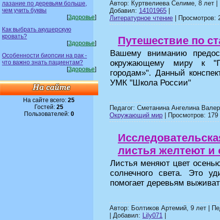
Автор: Куртвелиева Селиме, 8 лет 
лазание по деревьям больше,
чем учить буквы
Добавил:
14101965
|
[
Здоровье
]
Литературное чтение
| Просмотров: 2
Как выбрать акушерскую
кровать?
Путешествие по с
[
Здоровье
]
Вашему вниманию предос
Особенности биопсии на рак -
окружающему миру к "П
что важно знать пациентам?
[
Здоровье
]
городам»". Данный конспек
УМК "Школа России"
На сайте всего:
25
Гостей:
25
Педагог: Сметанина Ангелина Валер
Пользователей:
0
Окружающий мир
| Просмотров: 179 
Исследовательска
листья желтеют и
Листья меняют цвет осенью
солнечного света. Это уд
помогает деревьям выживат
Автор: Болтиков Артемий, 9 лет | 
| Добавил:
Lily071
|