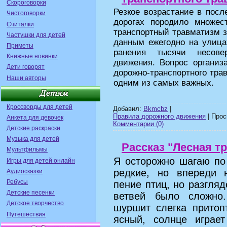
Скороговорки
Резкое возрастание в посл
Чистоговорки
дорогах породило множес
Считалки
транспортный травматизм з
Частушки для детей
данным ежегодно на улица
Приметы
ранения тысячи несовер
Книжные новинки
движения. Вопрос организ
Дети говорят
дорожно-транспортного тра
Наши авторы
одним из самых важных.
Кроссворды для детей
Добавил:
Bkmcbz
|
Правила дорожного движения
| Прос
Анкета для девочек
Комментарии (0)
Детские раскраски
Музыка для детей
Рассказ "Лесная т
Мультфильмы
Я осторожно шагаю по
Игры для детей онлайн
редкие, но впереди 
Аудиосказки
Ребусы
пение птиц, но разгляд
Детские песенки
ветвей было сложно.
Детское творчество
шуршит слегка притоп
Путешествия
ясный, солнце играе