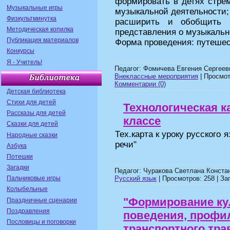
формировать в детях стре
Музыкальные игры
музыкальной деятельности;
Физкультминутка
расширить и обобщить м
Методическая копилка
представления о музыкальн
Публикация материалов
Форма проведения: путешес
Конкурсы
Я - Учитель!
Педагог: Фомичева Евгения Сергеев
Внеклассные мероприятия
| Просмотр
Комментарии (0)
Детская библиотека
Стихи для детей
Технологическая ка
Рассказы для детей
классе
Сказки для детей
Тех.карта к уроку русского 
Народные сказки
речи"
Азбука
Потешки
Загадки
Педагог: Чуракова Светлана Конста
Русский язык
| Просмотров: 258 | Заг
Пальчиковые игры
Колыбельные
"Формирование ку
Праздничные сценарии
Поздравления
поведения, профил
Пословицы и поговорки
транспортного тра