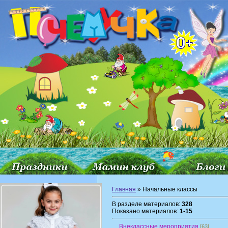
Главная
» Начальные классы
В разделе материалов:
328
Показано материалов:
1-15
Внеклассные мероприятия
[63]