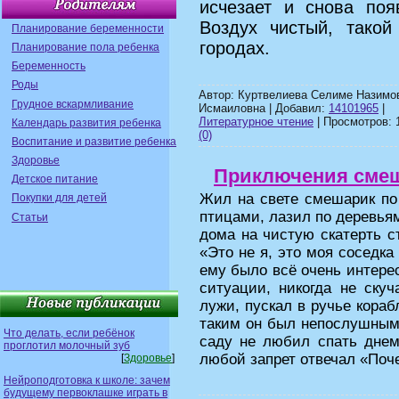
исчезает и снова поя
Воздух чистый, такой
Планирование беременности
городах.
Планирование пола ребенка
Беременность
Роды
Автор: Куртвелиева Селиме Назимов
Грудное вскармливание
Исмаиловна | Добавил:
14101965
|
Литературное чтение
| Просмотров: 1
Календарь развития ребенка
(0)
Воспитание и развитие ребенка
Здоровье
Приключения смеш
Детское питание
Жил на свете смешарик по
Покупки для детей
птицами, лазил по деревья
Статьи
дома на чистую скатерть с
«Это не я, это моя соседк
ему было всё очень интере
ситуации, никогда не ску
лужи, пускал в ручье кораб
таким он был непослушным
Что делать, если ребёнок
саду не любил спать днем
проглотил молочный зуб
любой запрет отвечал «По
[
Здоровье
]
Нейроподготовка к школе: зачем
будущему первоклашке играть в