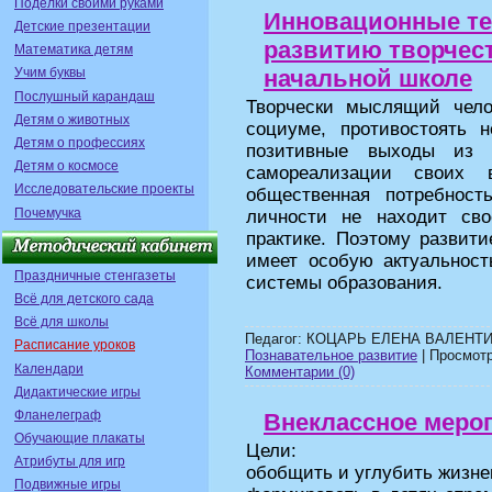
Поделки своими руками
Инновационные те
Детские презентации
развитию творчес
Математика детям
начальной школе
Учим буквы
Послушный карандаш
Творчески мыслящий чело
Детям о животных
социуме, противостоять н
Детям о профессиях
позитивные выходы из 
Детям о космосе
самореализации своих 
Исследовательские проекты
общественная потребнос
Почемучка
личности не находит сво
практике. Поэтому развити
имеет особую актуальност
Праздничные стенгазеты
системы образования.
Всё для детского сада
Всё для школы
Педагог: КОЦАРЬ ЕЛЕНА ВАЛЕНТИ
Расписание уроков
Познавательное развитие
| Просмотро
Календари
Комментарии (0)
Дидактические игры
Фланелеграф
Внеклассное мероп
Обучающие плакаты
Цели:
Атрибуты для игр
обобщить и углубить жизне
Подвижные игры