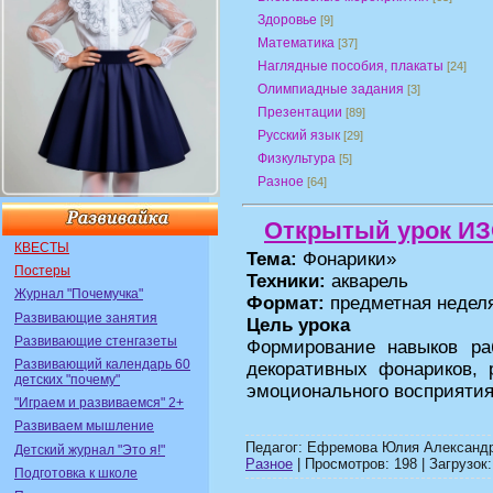
Здоровье
[9]
Математика
[37]
Наглядные пособия, плакаты
[24]
Олимпиадные задания
[3]
Презентации
[89]
Русский язык
[29]
Физкультура
[5]
Разное
[64]
Открытый урок ИЗО
КВЕСТЫ
Тема:
Фонарики»
Постеры
Техники:
акварель
Журнал "Почемучка"
Формат:
предметная неделя
Развивающие занятия
Цель урока
Развивающие стенгазеты
Формирование навыков ра
Развивающий календарь 60
декоративных фонариков, 
детских "почему"
эмоционального восприятия
"Играем и развиваемся" 2+
Развиваем мышление
Педагог: Ефремова Юлия Александр
Детский журнал "Это я!"
Разное
| Просмотров: 198 | Загрузок:
Подготовка к школе