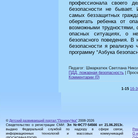
профессионала своего д
безопасности не бывает.
самых беззащитных гражда
оберегать ребенка от опа
возможными трудностями, 
опасных ситуациях, о н
безопасного поведения. В
безопасности я реализую 
программу “Азбука безопас
Педагог: Шмаркатюк Светлана Нико
ПДД, пожарная безопасность
| Просм
Комментарии (0)
1-15
16-
©
Детский развивающий портал "ПочемуЧка"
2008-2026
Свидетельство о регистрации СМИ:
Эл №ФС77-54566 от 21.06.2013г.
выдано Федеральной службой по надзору в сфере связи,
Рек
информационных технологий и массовых коммуникаций
О н
(РОСКОМНАДЗОР).
Обр