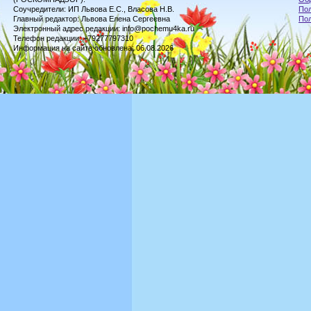
Соучредители: ИП Львова Е.С., Власова Н.В.
Пол
Главный редактор: Львова Елена Сергеевна
По
Электронный адрес редакции: info@pochemu4ka.ru
Телефон редакции: +79277797310
Информация на сайте обновлена: 06.08.2026