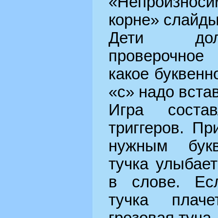
«Непроизно
корне» слайды
Дети дол
проверочное
какое буквенн
«с» надо встав
Игра соста
триггеров. Пр
нужным букв
тучка улыбает
в слове. Ес
тучка плач