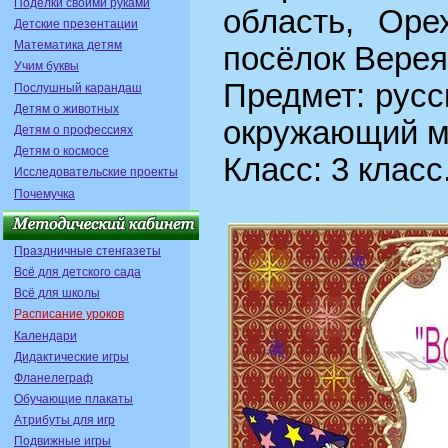
Поделки своими руками
область, Оре
Детские презентации
Математика детям
посёлок Верея
Учим буквы
Предмет: русс
Послушный карандаш
Детям о животных
окружающий 
Детям о профессиях
Детям о космосе
Класс: 3 класс
Исследовательские проекты
Почемучка
Праздничные стенгазеты
Всё для детского сада
Всё для школы
Расписание уроков
Календари
Дидактические игры
Фланелеграф
Обучающие плакаты
Атрибуты для игр
Подвижные игры