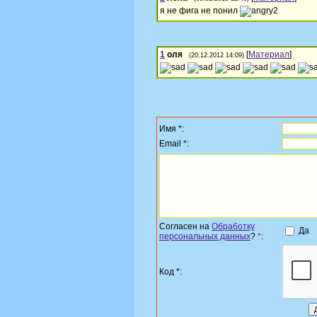
я не фига не понил
1
оля
[
Материал
]
(20.12.2012 14:09)
Имя *:
Email *:
Согласен на
Обработку
Да
персональных данных
?
*
:
Код *: