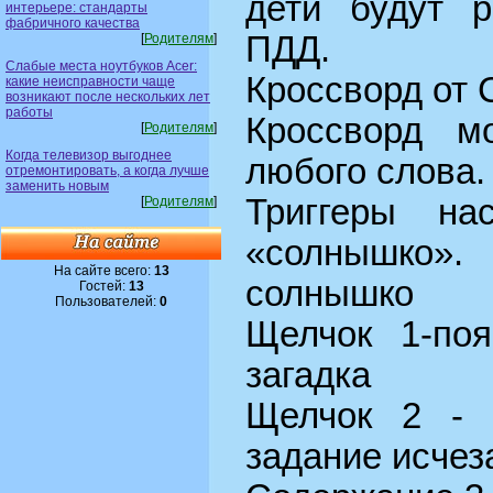
дети будут р
интерьере: стандарты
фабричного качества
ПДД.
[
Родителям
]
Слабые места ноутбуков Acer:
Кроссворд от 
какие неисправности чаще
возникают после нескольких лет
работы
Кроссворд м
[
Родителям
]
Когда телевизор выгоднее
любого слова.
отремонтировать, а когда лучше
заменить новым
Триггеры на
[
Родителям
]
«солнышко
На сайте всего:
13
солнышко
Гостей:
13
Пользователей:
0
Щелчок 1-поя
загадка
Щелчок 2 - п
задание исчез