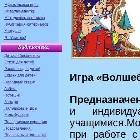
Музыкальные игры
Физкультминутка
Методическая копилка
Публикация материалов
Конкурсы
Я - Учитель!
Детская библиотека
Стихи для детей
Рассказы для детей
Игра «Волше
Сказки для детей
Народные сказки
Азбука
Потешки
Предназначен
Загадки
и индивиду
Пальчиковые игры
Колыбельные
учащимися.М
Праздничные сценарии
Поздравления
при работе с
Пословицы и поговорки