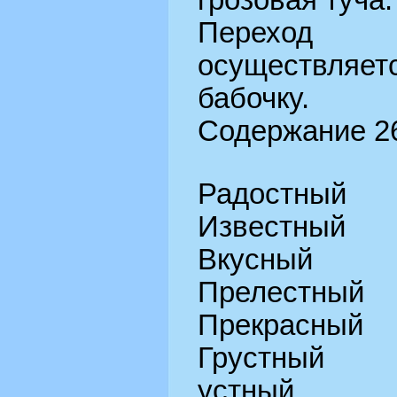
грозовая туча.
Переход
осуществляе
бабочку.
Содержание 26
Радостный
Известный
Вкусный
Прелестный
Прекрасный
Грустный
устный