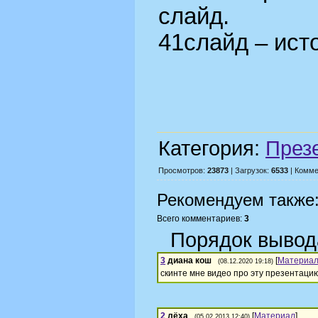
слайд.
41слайд – ист
Категория:
През
Просмотров:
23873
| Загрузок:
6533
| Комме
Рекомендуем также
Всего комментариев:
3
Порядок вывод
3
диана кош
[
Материа
(08.12.2020 19:18)
скинте мне видео про эту презентаци
2
лёха
[
Материал
]
(05.02.2013 12:40)