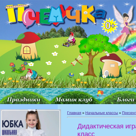
Главная
»
Начальные классы
»
Презен
Дидактическая иг
класс