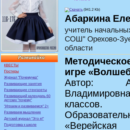
(941.2 Kb)
Абаркина Ел
учитель начальны
СОШ" Орехово-Зуе
области
Методическо
КВЕСТЫ
игре «Волше
Постеры
Журнал "Почемучка"
Автор: А
Развивающие занятия
Развивающие стенгазеты
Владимировна
Развивающий календарь 60
детских "почему"
классов.
"Играем и развиваемся" 2+
Образователь
Развиваем мышление
Детский журнал "Это я!"
«Верейская
Подготовка к школе