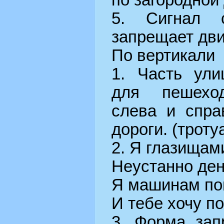
по загородной 
5. Сигнал с
запрещает дви
По вертикали
1. Часть ули
для пешеход
слева и спра
дороги. (троту
2. Я глазищам
Неустанно ден
Я машинам по
И тебе хочу п
3. Форма за