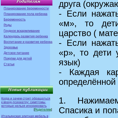
друга (окружа
Планирование беременности
- Если нажат
Планирование пола ребенка
Беременность
«м», то дет
Роды
царство ( мат
Грудное вскармливание
Календарь развития ребенка
- Если нажат
Воспитание и развитие ребенка
Здоровье
«р», то дети 
Детское питание
Покупки для детей
язык)
Статьи
- Каждая кар
определённой 
1. Нажимае
Когда и зачем стоит обращаться
к врачу-психиатру: симптомы,
которые нельзя игнорировать
Спасика и поп
[
Родителям
]
Итальянская элитная мебель в