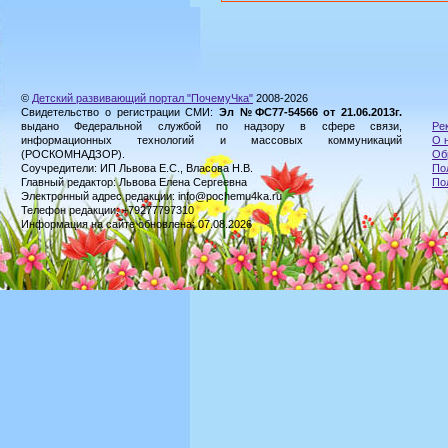
©
Детский развивающий портал "ПочемуЧка"
2008-2026
Свидетельство о регистрации СМИ:
Эл №ФС77-54566 от 21.06.2013г.
выдано Федеральной службой по надзору в сфере связи,
Ре
информационных технологий и массовых коммуникаций
О 
(РОСКОМНАДЗОР).
Об
Соучредители: ИП Львова Е.С., Власова Н.В.
По
Главный редактор: Львова Елена Сергеевна
По
Электронный адрес редакции: info@pochemu4ka.ru
Телефон редакции: +79277797310
Информация на сайте обновлена: 07.08.2026