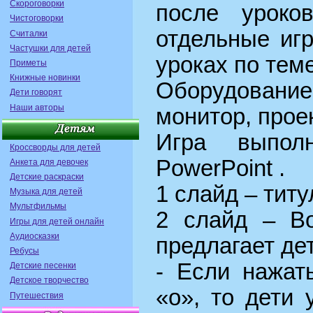
Скороговорки
после уроко
Чистоговорки
отдельные иг
Считалки
Частушки для детей
уроках по теме
Приметы
Книжные новинки
Оборудован
Дети говорят
Наши авторы
монитор, проек
Игра выпол
Кроссворды для детей
PowerPoint .
Анкета для девочек
Детские раскраски
1 слайд – тит
Музыка для детей
Мультфильмы
2 слайд – В
Игры для детей онлайн
Аудиосказки
предлагает де
Ребусы
- Если нажат
Детские песенки
Детское творчество
«о», то дети 
Путешествия