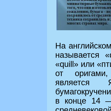
На английском
называется «
«quill» или «п
от оригами,
является Я
бумагокручен
в конце 14 —
средневеков