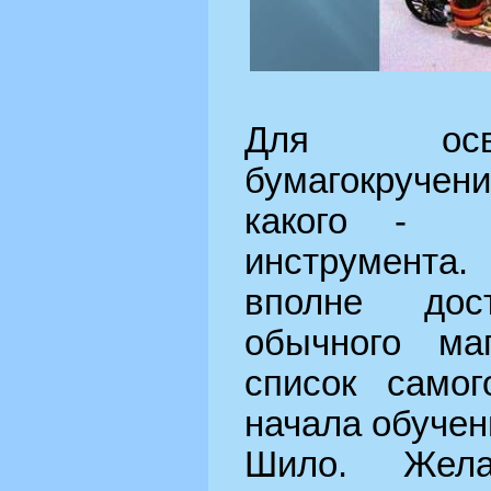
Для осво
бумагокруче
какого - л
инструмента.
вполне дос
обычного маг
список самог
начала обучен
Шило. Жела