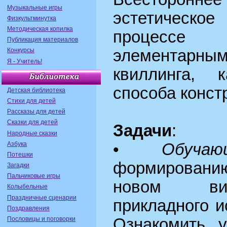
Музыкальные игры
эстетическо
Физкультминутка
Методическая копилка
процесс
Публикация материалов
Конкурсы
элементарным
Я - Учитель!
квиллинга, к
способа конст
Детская библиотека
Стихи для детей
Рассказы для детей
Сказки для детей
Задачи
:
Народные сказки
Азбука
•
Обучаю
Потешки
формировани
Загадки
Пальчиковые игры
новом вид
Колыбельные
Праздничные сценарии
прикладного и
Поздравления
Пословицы и поговорки
Ознакомить у