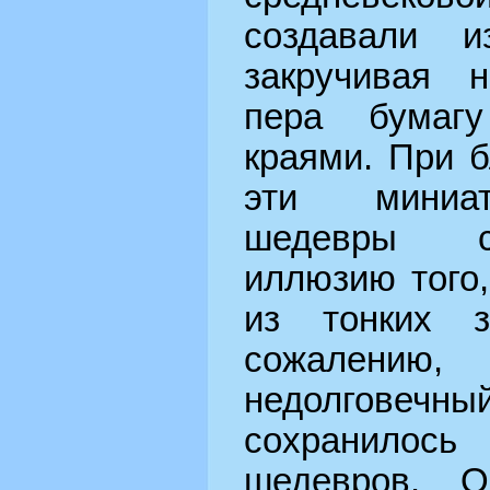
создавали и
закручивая н
пера бумаг
краями. При 
эти миниа
шедевры с
иллюзию того,
из тонких з
сожален
недолговечный
сохранилось
шедевров. О