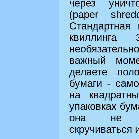
через уничт
(paper shred
Стандартная 
квиллинг
необязательно
важный мом
делаете пол
бумаги - сам
на квадратн
упаковках бума
она не б
скручиваться 