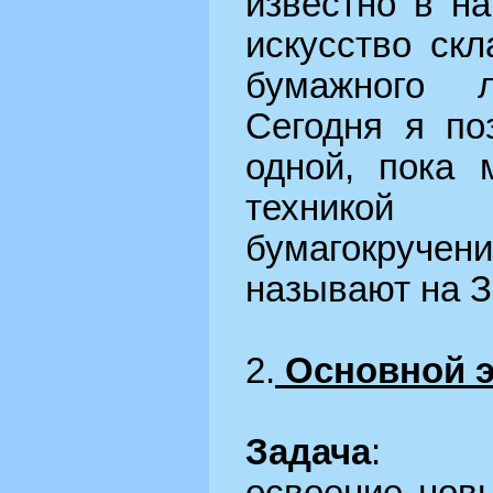
известно в н
искусство ск
бумажного 
Сегодня я по
одной, пока 
техникой
бумагокруч
называют на З
2.
Основной э
Задача
: