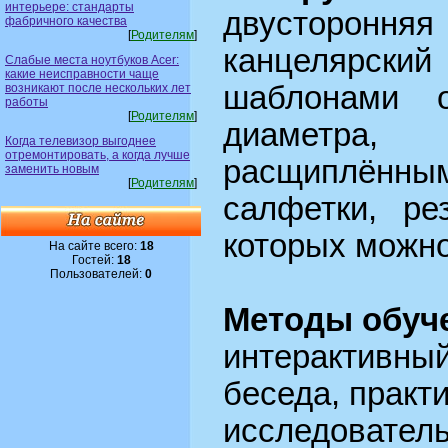
интерьере: стандарты
двустороння
фабричного качества
[
Родителям
]
канцелярск
Слабые места ноутбуков Acer:
какие неисправности чаще
шаблонами о
возникают после нескольких лет
работы
[
Родителям
]
диаметра
Когда телевизор выгоднее
отремонтировать, а когда лучше
расщиплённым
заменить новым
[
Родителям
]
салфетки, ре
которых можно
На сайте всего:
18
Гостей:
18
Пользователей:
0
Методы обуч
интерактивны
беседа, практ
исследоват