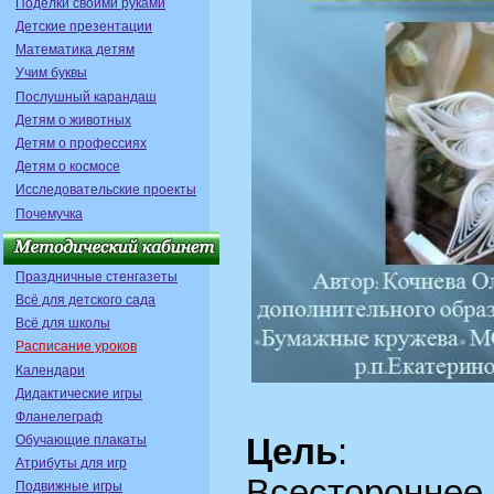
Поделки своими руками
Детские презентации
Математика детям
Учим буквы
Послушный карандаш
Детям о животных
Детям о профессиях
Детям о космосе
Исследовательские проекты
Почемучка
Праздничные стенгазеты
Всё для детского сада
Всё для школы
Расписание уроков
Календари
Дидактические игры
Фланелеграф
Обучающие плакаты
Цель
:
Атрибуты для игр
Всестороннее
Подвижные игры