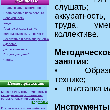
слушать; ко
Планирование беременности
Планирование пола ребенка
аккуратность,
Беременность
труда, ум
Роды
Грудное вскармливание
коллективе.
Календарь развития ребенка
Воспитание и развитие ребенка
Здоровье
Детское питание
Методиче
Покупки для детей
занятия
:
Статьи
• Образцы
технике;
• выставка ил
Когда и зачем стоит обращаться
к врачу-психиатру: симптомы,
которые нельзя игнорировать
[
Родителям
]
Инструменты
Итальянская элитная мебель в