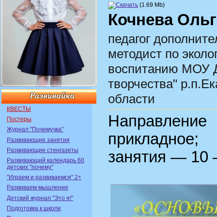
(1.69 Mb)
Кочнева Ольг
педагог дополните
методист по эколо
воспитанию
МОУ Д
творчества" р.п.Е
области
КВЕСТЫ
Направлени
Постеры
Журнал "Почемучка"
прикладное; 
Развивающие занятия
Развивающие стенгазеты
занятия — 10 
Развивающий календарь 60
детских "почему"
"Играем и развиваемся" 2+
Развиваем мышление
Детский журнал "Это я!"
Подготовка к школе