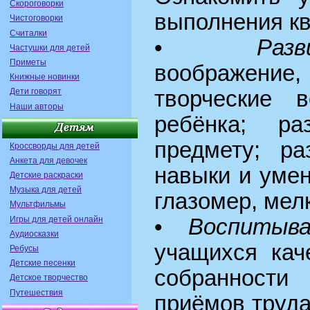
Скороговорки
выполнения кв
Чистоговорки
Считалки
•
Раз
Частушки для детей
Приметы
воображе
Книжные новинки
Дети говорят
творческие в
Наши авторы
ребёнка; ра
предмету; ра
Кроссворды для детей
Анкета для девочек
навыки и умен
Детские раскраски
Музыка для детей
глазомер, мел
Мультфильмы
Игры для детей онлайн
•
Воспитыв
Аудиосказки
учащихся кач
Ребусы
Детские песенки
собранност
Детское творчество
Путешествия
приёмов труда