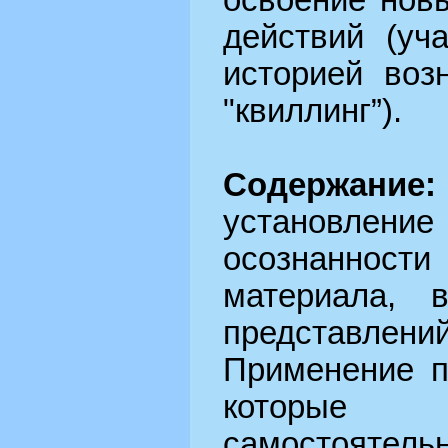
освоение нов
действий (уч
историей воз
"квиллинг”).
Содержание:
установлен
осознанност
материала, 
представлен
Применение п
которые
самостояте