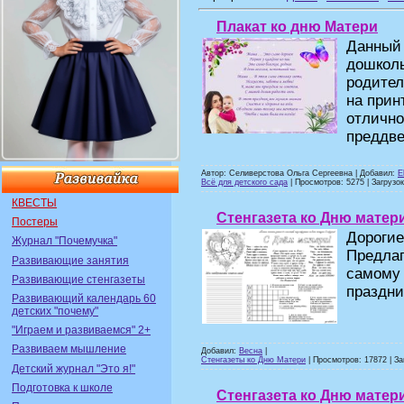
Плакат ко дню Матери
Данны
дошкол
родител
на прин
отлич
преддве
Автор: Селиверстова Ольга Сергеевна | Добавил:
E
Всё для детского сада
| Просмотров: 5275 | Загрузок
КВЕСТЫ
Стенгазета ко Дню матер
Постеры
Дорогие
Журнал "Почемучка"
Предлаг
Развивающие занятия
самому 
Развивающие стенгазеты
праздни
Развивающий календарь 60
детских "почему"
"Играем и развиваемся" 2+
Развиваем мышление
Добавил:
Весна
|
Стенгазеты ко Дню Матери
| Просмотров: 17872 | За
Детский журнал "Это я!"
Подготовка к школе
Стенгазета ко Дню матер