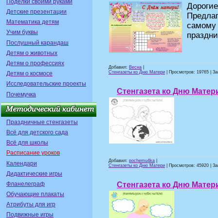
Поделки своими руками
Дорогие
Детские презентации
Предлаг
Математика детям
самому 
Учим буквы
праздни
Послушный карандаш
Детям о животных
Детям о профессиях
Добавил:
Весна
|
Стенгазеты ко Дню Матери
| Просмотров: 19765 | За
Детям о космосе
Исследовательские проекты
Стенгазета ко Дню Матер
Почемучка
Праздничные стенгазеты
Всё для детского сада
Всё для школы
Расписание уроков
Добавил:
pochemu4ka
|
Календари
Стенгазеты ко Дню Матери
| Просмотров: 45920 | За
Дидактические игры
Фланелеграф
Стенгазета ко Дню Матер
Обучающие плакаты
Атрибуты для игр
Подвижные игры