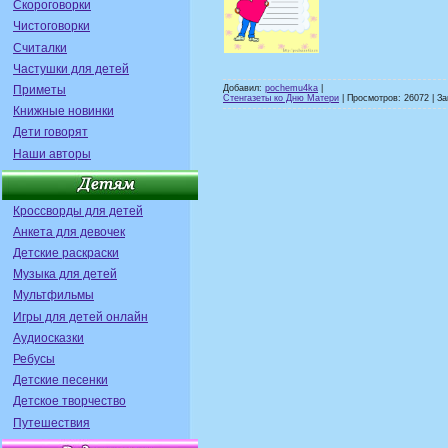
Скороговорки
Чистоговорки
Считалки
Частушки для детей
Приметы
Добавил:
pochemu4ka
|
Стенгазеты ко Дню Матери
| Просмотров: 26072 | За
Книжные новинки
Дети говорят
Наши авторы
Кроссворды для детей
Анкета для девочек
Детские раскраски
Музыка для детей
Мультфильмы
Игры для детей онлайн
Аудиосказки
Ребусы
Детские песенки
Детское творчество
Путешествия