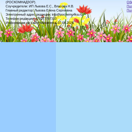
(РОСКОМНАДЗОР).
Обр
Соучредители: ИП Львова Е.С., Власова Н.В.
Пол
Главный редактор: Львова Елена Сергеевна
По
Электронный адрес редакции: info@pochemu4ka.ru
Телефон редакции: +79277797310
Информация на сайте обновлена: 07.08.2026