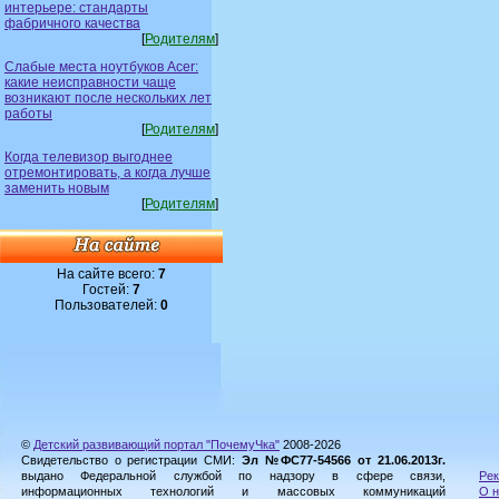
интерьере: стандарты
фабричного качества
[
Родителям
]
Слабые места ноутбуков Acer:
какие неисправности чаще
возникают после нескольких лет
работы
[
Родителям
]
Когда телевизор выгоднее
отремонтировать, а когда лучше
заменить новым
[
Родителям
]
На сайте всего:
7
Гостей:
7
Пользователей:
0
©
Детский развивающий портал "ПочемуЧка"
2008-2026
Свидетельство о регистрации СМИ:
Эл №ФС77-54566 от 21.06.2013г.
выдано Федеральной службой по надзору в сфере связи,
Рек
информационных технологий и массовых коммуникаций
О н