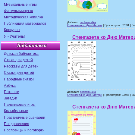
Музыкальные игры
Физкультминутка
Методическая копилка
Добавил:
pochemu4ka
|
Публикация материалов
Стенгазеты ко Дню Матери
| Просмотров: 82091 | За
Конкурсы
Я - Учитель!
Стенгазета ко Дню Матер
Детская библиотека
Стихи для детей
Рассказы для детей
Сказки для детей
Народные сказки
Азбука
Потешки
Добавил:
pochemu4ka
|
Стенгазеты ко Дню Матери
| Просмотров: 23554 | За
Загадки
Пальчиковые игры
Стенгазета ко Дню Матер
Колыбельные
Праздничные сценарии
Поздравления
Пословицы и поговорки