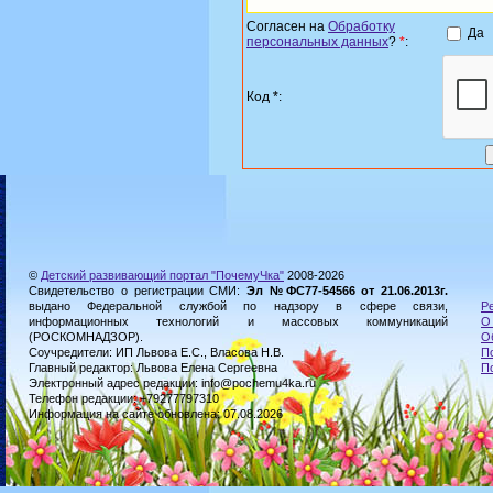
Согласен на
Обработку
Да
персональных данных
?
*
:
Код *:
©
Детский развивающий портал "ПочемуЧка"
2008-2026
Свидетельство о регистрации СМИ:
Эл №ФС77-54566 от 21.06.2013г.
выдано Федеральной службой по надзору в сфере связи,
Р
информационных технологий и массовых коммуникаций
О
(РОСКОМНАДЗОР).
О
Соучредители: ИП Львова Е.С., Власова Н.В.
П
Главный редактор: Львова Елена Сергеевна
П
Электронный адрес редакции: info@pochemu4ka.ru
Телефон редакции: +79277797310
Информация на сайте обновлена: 07.08.2026