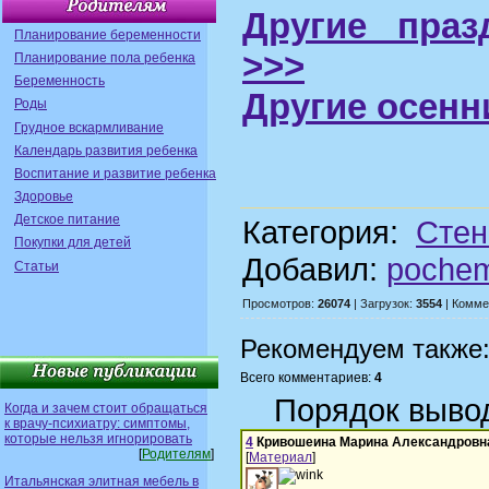
Другие праз
Планирование беременности
>>>
Планирование пола ребенка
Беременность
Другие осенн
Роды
Грудное вскармливание
Календарь развития ребенка
Воспитание и развитие ребенка
Здоровье
Детское питание
Категория:
Стен
Покупки для детей
Добавил:
poche
Статьи
Просмотров:
26074
| Загрузок:
3554
| Комме
Рекомендуем также
Всего комментариев:
4
Порядок выво
Когда и зачем стоит обращаться
к врачу-психиатру: симптомы,
которые нельзя игнорировать
4
Кривошеина Марина Александровн
[
Родителям
]
[
Материал
]
Итальянская элитная мебель в