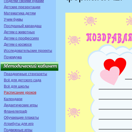
Поделки своими руками
Детские презентации
Математика детям
Учим буквы
Послушный карандаш
Детям о животных
Детям о профессиях
Детям о космосе
Исследовательские проекты
Почемучка
Праздничные стенгазеты
Всё для детского сада
Всё для школы
Расписание уроков
Календари
Дидактические игры
Фланелеграф
Обучающие плакаты
Атрибуты для игр
Подвижные игры