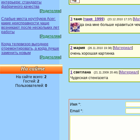
интерьере: стандарты
фабричного качества
[
Родителям
]
Слабые места ноутбуков Acer:
3
таня
(
таня_1999
)
[
Ма
(23.12.2010 17:37)
какие неисправности чаще
да она мне больше нравиться чем
возникают после нескольких лет
работы
[
Родителям
]
Когда телевизор выгоднее
2
мария
[
Материал
]
отремонтировать, а когда лучше
(26.11.2010 19:38)
заменить новым
очень хорошая картинка
[
Родителям
]
1
светлана
[
Материал
]
(21.11.2009 20:46)
На сайте всего:
2
Чудесная стенгазета
Гостей:
2
Пользователей:
0
Имя *:
Email *: