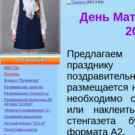
(423.3 Kb)
День Мат
2
Предлагаем 
праздни
КВЕСТЫ
поздравитель
Постеры
Журнал "Почемучка"
размещается н
Развивающие занятия
Развивающие стенгазеты
необходимо 
Развивающий календарь 60
детских "почему"
или наклеит
"Играем и развиваемся" 2+
Развиваем мышление
стенгазета 
Детский журнал "Это я!"
формата А2.
Подготовка к школе