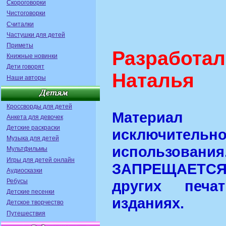
Скороговорки
Чистоговорки
Считалки
Частушки для детей
Приметы
Разрабо
Книжные новинки
Дети говорят
Наталья
Наши авторы
Кроссворды для детей
Материал
Анкета для девочек
Детские раскраски
исключите
Музыка для детей
использован
Мультфильмы
Игры для детей онлайн
ЗАПРЕЩАЕТСЯ
Аудиосказки
Ребусы
других печа
Детские песенки
изданиях.
Детское творчество
Путешествия