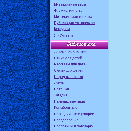
Музыкальные игры
Физкультминутка
Методическая копилка
Публикация материалов
Конкурсы
Я - Учитель!
Детская библиотека
Стихи для детей
Рассказы для детей
Сказки для детей
Народные сказки
Азбука
Потешки
Загадки
Пальчиковые игры
Колыбельные
Праздничные сценарии
Поздравления
Пословицы и поговорки