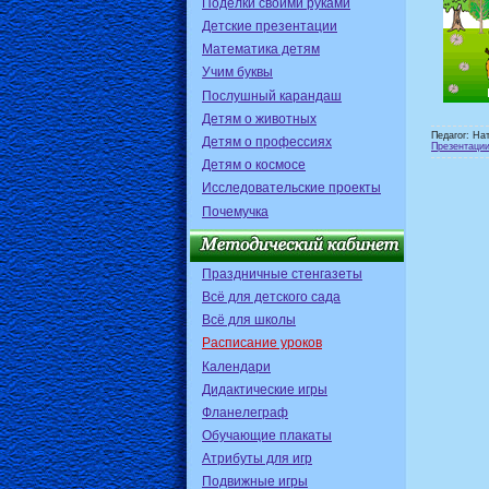
Поделки своими руками
Детские презентации
Математика детям
Учим буквы
Послушный карандаш
Детям о животных
Педагог: На
Детям о профессиях
Презентаци
Детям о космосе
Исследовательские проекты
Почемучка
Праздничные стенгазеты
Всё для детского сада
Всё для школы
Расписание уроков
Календари
Дидактические игры
Фланелеграф
Обучающие плакаты
Атрибуты для игр
Подвижные игры