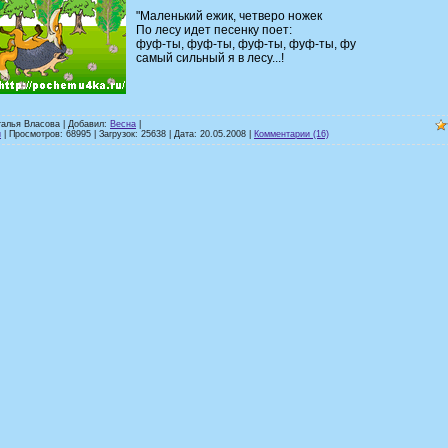
"Маленький ежик, четверо ножек
По лесу идет песенку поет:
фуф-ты, фуф-ты, фуф-ты, фуф-ты, фу
самый сильный я в лесу...!
талья Власова | Добавил:
Весна
|
и
| Просмотров: 68995 | Загрузок: 25638 | Дата:
20.05.2008
|
Комментарии (16)