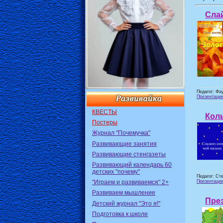
Сла
Педагог: Фа
Презентаци
КВЕСТЫ
Кол
Постеры
Журнал "Почемучка"
Развивающие занятия
Развивающие стенгазеты
Развивающий календарь 60
детских "почему"
Педагог: Ст
Презентации
"Играем и развиваемся" 2+
Развиваем мышление
През
Детский журнал "Это я!"
Подготовка к школе