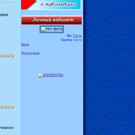
рафии
.
Вы:
Гость
Группа:
Гости
Вход
Регистрация
Немного