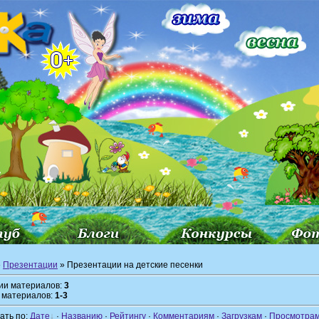
»
Презентации
» Презентации на детские песенки
рии материалов:
3
 материалов:
1-3
ать по:
Дате
·
Названию
·
Рейтингу
·
Комментариям
·
Загрузкам
·
Просмотра