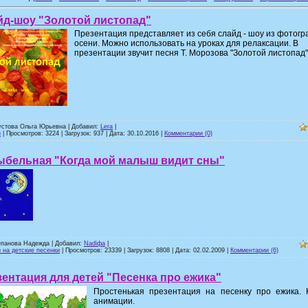
йд-шоу "Золотой листопад"
Презентация представляет из себя слайд - шоу из фотог
осени. Можно использовать на уроках для релаксации. В
презентации звучит песня Т. Морозова "Золотой листопад"
устова Ольга Юрьевна | Добавил:
Lera
|
и
| Просмотров: 3224 | Загрузок: 937 | Дата:
30.10.2016
|
Комментарии (0)
ыбельная "Когда мой малыш видит сны"
епанова Надежда | Добавил:
Nadiфа
|
 на детские песенки
| Просмотров: 23339 | Загрузок: 8808 | Дата:
02.02.2009
|
Комментарии (6)
ентация для детей "Песенка про ежика"
Простенькая презентация на песенку про ежика. 
анимации.