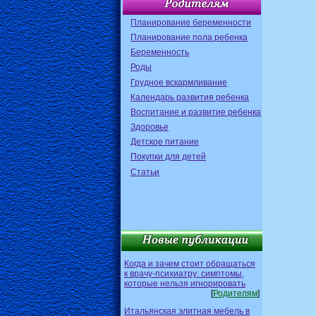
Планирование беременности
Планирование пола ребенка
Беременность
Роды
Грудное вскармливание
Календарь развития ребенка
Воспитание и развитие ребенка
Здоровье
Детское питание
Покупки для детей
Статьи
Когда и зачем стоит обращаться
к врачу-психиатру: симптомы,
которые нельзя игнорировать
[
Родителям
]
Итальянская элитная мебель в