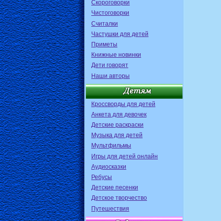
Скороговорки
Чистоговорки
Считалки
Частушки для детей
Приметы
Книжные новинки
Дети говорят
Наши авторы
Кроссворды для детей
Анкета для девочек
Детские раскраски
Музыка для детей
Мультфильмы
Игры для детей онлайн
Аудиосказки
Ребусы
Детские песенки
Детское творчество
Путешествия