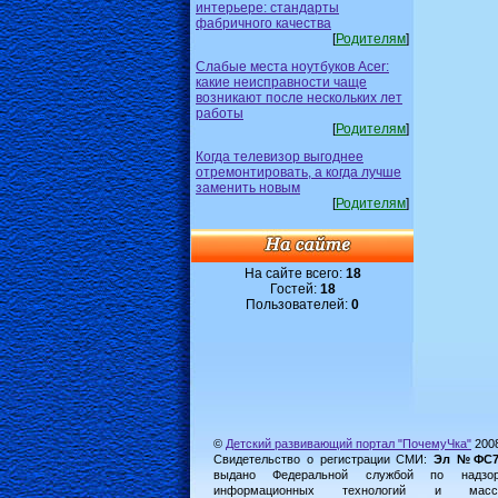
интерьере: стандарты
фабричного качества
[
Родителям
]
Слабые места ноутбуков Acer:
какие неисправности чаще
возникают после нескольких лет
работы
[
Родителям
]
Когда телевизор выгоднее
отремонтировать, а когда лучше
заменить новым
[
Родителям
]
На сайте всего:
18
Гостей:
18
Пользователей:
0
©
Детский развивающий портал "ПочемуЧка"
200
Свидетельство о регистрации СМИ:
Эл №ФС77-
выдано Федеральной службой по надз
информационных технологий и масс