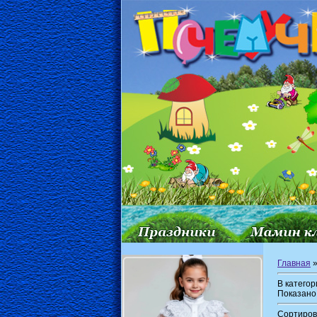
Главная
В катего
Показано
Сортиров