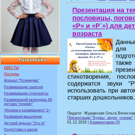
Презентация на те
пословицы, погово
«Р» и «Р`») для д
возраста
Данны
для 
подго
также
КВЕСТЫ
през
Постеры
стихотворения, посл
Журнал "Почемучка"
содержатся звуки "
Развивающие занятия
использовать при автом
Развивающие стенгазеты
старших дошкольников.
Развивающий календарь 60
детских "почему"
"Играем и развиваемся" 2+
Педагог: Журавская Ольга Вячеслав
Развиваем мышление
Презентации "Буквы, звуки, чтение"
01.12.2018
|
Комментарии (0)
Детский журнал "Это я!"
Подготовка к школе