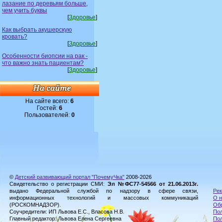
лазание по деревьям больше,
чем учить буквы
[
Здоровье
]
Как выбрать акушерскую
кровать?
[
Здоровье
]
Особенности биопсии на рак -
что важно знать пациентам?
[
Здоровье
]
На сайте всего:
6
Гостей:
6
Пользователей:
0
©
Детский развивающий портал "ПочемуЧка"
2008-2026
Свидетельство о регистрации СМИ:
Эл №ФС77-54566 от 21.06.2013г.
выдано Федеральной службой по надзору в сфере связи,
Рек
информационных технологий и массовых коммуникаций
О н
(РОСКОМНАДЗОР).
Обр
Соучредители: ИП Львова Е.С., Власова Н.В.
Пол
Главный редактор: Львова Елена Сергеевна
По