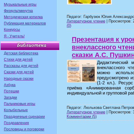
Музыкальные игры
Физкультминутка
Педагог: Гарбузюк Юлия Александро
Методическая копилка
Литературное чтение
| Просмотров: 2
Публикация материалов
(0)
Конкурсы
Я - Учитель!
Презентация к уро
внеклассного чтен
Детская библиотека
сказки А.С. Пушкин
Стихи для детей
Дидактический м
Рассказы для детей
внеклассного чт
можно исполь
Сказки для детей
предусмотрено и
Народные сказки
(1-2 кл.). Ресур
Азбука
приёма «Анимированная сор
Потешки
индивидуальной и групповой ра
Загадки
Пальчиковые игры
Педагог: Люлькова Светлана Петров
Колыбельные
Литературное чтение
| Просмотров: 3
Комментарии (5)
Праздничные сценарии
Поздравления
Пословицы и поговорки