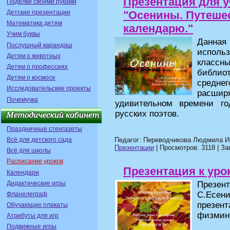
Презентация для у
Поделки своими руками
"Осенины. Путеше
Детские презентации
Математика детям
календарю."
Учим буквы
Данна
Послушный карандаш
испол
Детям о животных
классн
Детям о профессиях
библио
Детям о космосе
средне
Исследовательские проекты
расши
Почемучка
удивительном времени го
русских поэтов.
Праздничные стенгазеты
Всё для детского сада
Педагог: Переводчикова Людмила И
Презентации
| Просмотров: 3118 | За
Всё для школы
Расписание уроков
Презентация к урок
Календари
Дидактические игры
Презен
С.Есени
Фланелеграф
презент
Обучающие плакаты
физмину
Атрибуты для игр
Подвижные игры