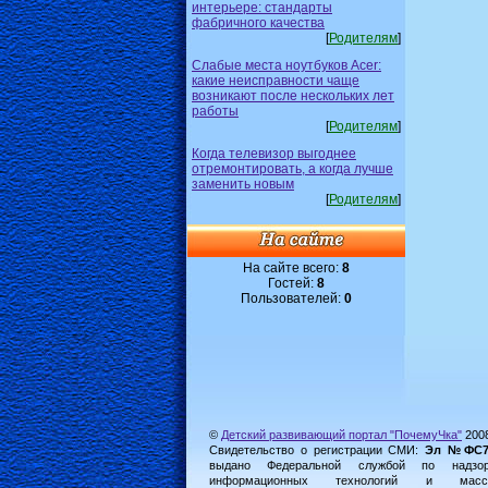
интерьере: стандарты
фабричного качества
[
Родителям
]
Слабые места ноутбуков Acer:
какие неисправности чаще
возникают после нескольких лет
работы
[
Родителям
]
Когда телевизор выгоднее
отремонтировать, а когда лучше
заменить новым
[
Родителям
]
На сайте всего:
8
Гостей:
8
Пользователей:
0
©
Детский развивающий портал "ПочемуЧка"
200
Свидетельство о регистрации СМИ:
Эл №ФС77-
выдано Федеральной службой по надз
информационных технологий и масс