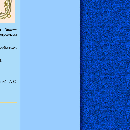
я «Знаете
ограммой
орбонка»,
а.
ний А.С.