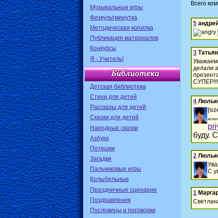
Всего ко
Музыкальные игры
Физкультминутка
5
андре
Методическая копилка
Публикация материалов
Конкурсы
3
Татья
Я - Учитель!
Уважаема
делали а
презента
СУПЕР!!!
Детская библиотека
Стихи для детей
4
Люльк
Рассказы для детей
[si
Сказки для детей
испол
pr
Народные сказки
буду. 
Азбука
Потешки
2
Люльк
Загадки
Ува
Пальчиковые игры
С у
Колыбельные
Праздничные сценарии
1
Марга
Поздравления
Светлан
Пословицы и поговорки