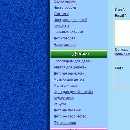
Скороговорки
Чистоговорки
Имя *:
Считалки
Email *:
Частушки для детей
Приметы
Книжные новинки
Дети говорят
Наши авторы
Согласе
персона
Кроссворды для детей
Анкета для девочек
Код *:
Детские раскраски
Музыка для детей
Мультфильмы
Игры для детей онлайн
Аудиосказки
Ребусы
Детские песенки
Детское творчество
Путешествия