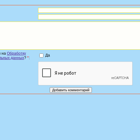
н на
Обработку
Да
льных данных
?
*
: