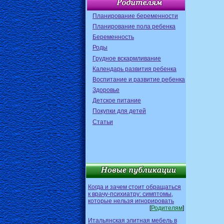
Планирование беременности
Планирование пола ребенка
Беременность
Роды
Грудное вскармливание
Календарь развития ребенка
Воспитание и развитие ребенка
Здоровье
Детское питание
Покупки для детей
Статьи
Когда и зачем стоит обращаться
к врачу-психиатру: симптомы,
которые нельзя игнорировать
[
Родителям
]
Итальянская элитная мебель в