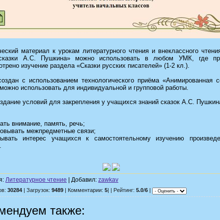
ческий материал к урокам литературного чтения и внеклассного чтени
казки А.С. Пушкина» можно использовать в любом УМК, где пр
трено изучение раздела «Сказки русских писателей» (1-2 кл.).
создан с использованием технологического приёма «Анимированная с
можно использовать для индивидуальной и групповой работы.
здание условий для закрепления у учащихся знаний сказок А.С. Пушкин
ать внимание, память, речь;
зовывать межпредметные связи;
тывать интерес учащихся к самостоятельному изучению произведе
.
я:
Литературное чтение
| Добавил:
zawkav
ов:
30284
| Загрузок:
9489
| Комментарии:
5
| | Рейтинг:
5.0
/
6
|
мендуем также: