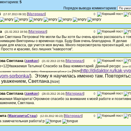
мментариев:
5
Порядок вывода комментариев:
й
[
Материал
]
0
(17.07.2013 09:32)
на
[
Материал
]
0
(21.02.2013 18:54)
я Светлана Петровна! Не могли бы Вы хотя бы очень кратко рассказать о том
нимацию Викторины о временах года. Буду Вам очень благодарна. Я делаю
ции для класса, где учится моя внучка. Много пересмотрела презентаций, но
 Просто и красиво, без лишних "наворотов".
ова Светлана
(
zawkav
)
[
Материал
]
0
(21.02.2013 22:53)
ze=12]Уважаемая Татьяна! Спасибо за Ваш комментарий. Данный ресурс
[size=1
http://didaktor.ru/kak-vyp
[/size]
ьзованием технологического приёма «Анимированнаясорбонка» (см.
iyom-sorbonka
/
). Этому я научилась именно там. Повторятьс
С уважением, Светлана.
[/size]
ова Светлана
(
zawkav
)
[
Материал
]
0
(28.03.2012 20:24)
жаемая Маргарита! Огромное спасибо за внимание к моей работе и позитивн
важением, Светлана.
рита
(
МаргаритаСташ
)
[
Материал
]
0
(12.03.2012 00:22)
а замечательная работа!:p