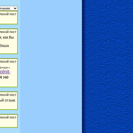
, как Вы
 Ваша
2]создан с
olnit-
я не
ый отзыв.