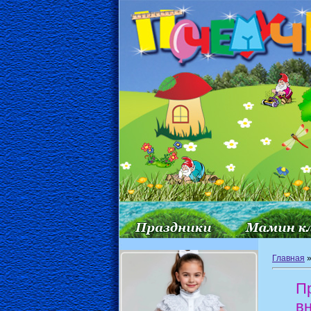
Главная
П
в