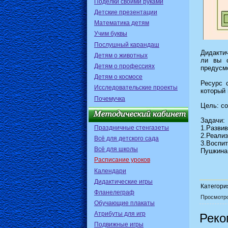
Поделки своими руками
Детские презентации
Математика детям
Учим буквы
Послушный карандаш
Дидакти
Детям о животных
ли вы с
Детям о профессиях
предусмо
Детям о космосе
Ресурс 
Исследовательские проекты
который 
Почемучка
Цель: со
Задачи:
Праздничные стенгазеты
1.Развив
2.Реали
Всё для детского сада
3.Воспи
Всё для школы
Пушкина
Расписание уроков
Календари
Дидактические игры
Категори
Фланелеграф
Просмотр
Обучающие плакаты
Атрибуты для игр
Реко
Подвижные игры