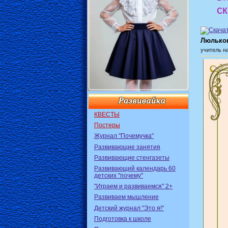
ск
Люльков
учитель н
КВЕСТЫ
Постеры
Журнал "Почемучка"
Развивающие занятия
Развивающие стенгазеты
Развивающий календарь 60
детских "почему"
"Играем и развиваемся" 2+
Развиваем мышление
Детский журнал "Это я!"
Подготовка к школе