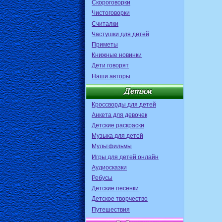
Скороговорки
Чистоговорки
Считалки
Частушки для детей
Приметы
Книжные новинки
Дети говорят
Наши авторы
Кроссворды для детей
Анкета для девочек
Детские раскраски
Музыка для детей
Мультфильмы
Игры для детей онлайн
Аудиосказки
Ребусы
Детские песенки
Детское творчество
Путешествия