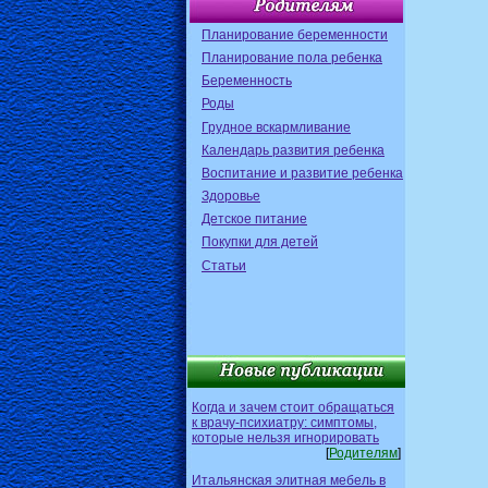
Планирование беременности
Планирование пола ребенка
Беременность
Роды
Грудное вскармливание
Календарь развития ребенка
Воспитание и развитие ребенка
Здоровье
Детское питание
Покупки для детей
Статьи
Когда и зачем стоит обращаться
к врачу-психиатру: симптомы,
которые нельзя игнорировать
[
Родителям
]
Итальянская элитная мебель в