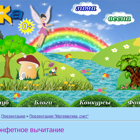
»
Презентации
»
Презентации "Математика, счет"
онфетное вычитание