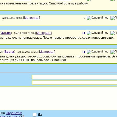
га замечательная презентация, Спасибо! Возьму в работу.
[
Материал
]
0
(23.02.2011 21:53)
(
Эльва
)
[
Материал
]
+1
(24.10.2009 23:53)
ам тоже очень понравилась. После первого просмотра сразу попросил еще.
ья
(
Весна
)
[
Материал
]
+1
(23.10.2009 11:21)
еня дочка уже достоточно хорошо считает, решает простенькие примеры. Эт
зентация ей ОЧЕНЬ понравилась. Спасибо!
н на
Обработку
Да
льных данных
?
*
: