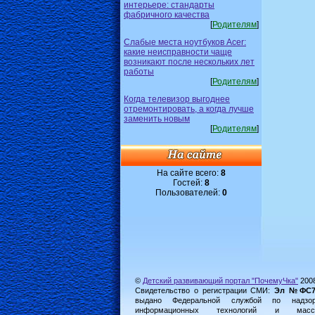
интерьере: стандарты
фабричного качества
[
Родителям
]
Слабые места ноутбуков Acer:
какие неисправности чаще
возникают после нескольких лет
работы
[
Родителям
]
Когда телевизор выгоднее
отремонтировать, а когда лучше
заменить новым
[
Родителям
]
На сайте всего:
8
Гостей:
8
Пользователей:
0
©
Детский развивающий портал "ПочемуЧка"
200
Свидетельство о регистрации СМИ:
Эл №ФС77-
выдано Федеральной службой по надз
информационных технологий и масс