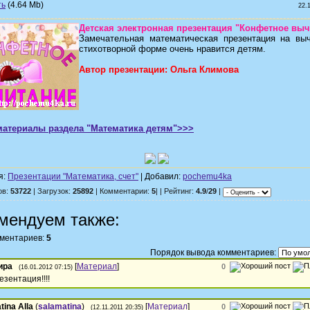
(4.64 Mb)
22.
Детская электронная презентация "Конфетное выч
Замечательная математическая презентация на вы
стихотворной форме очень нравится детям.
Автор презентации: Ольга Климова
материалы раздела "Математика детям">>>
я:
Презентации "Математика, счет"
| Добавил:
pochemu4ka
ов:
53722
| Загрузок:
25892
| Комментарии:
5
| | Рейтинг:
4.9
/
29
|
мендуем также:
мментариев:
5
Порядок вывода комментариев:
ира
[
Материал
]
0
(16.01.2012 07:15)
езентация!!!!
tina Alla
(
salamatina
)
[
Материал
]
0
(12.11.2011 20:35)