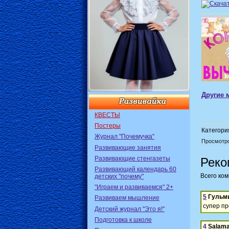
Другие 
КВЕСТЫ
Постеры
Категори
Журнал "Почемучка"
Просмотр
Развивающие занятия
Развивающие стенгазеты
Реко
Развивающий календарь 60
Всего ко
детских "почему"
"Играем и развиваемся" 2+
5
Гульм
Развиваем мышление
супер пр
Детский журнал "Это я!"
Подготовка к школе
4
Salama