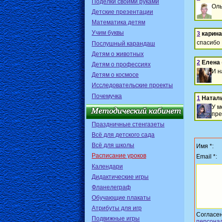
Поделки своими руками
Оль
Детские презентации
Математика детям
Учим буквы
3
карина
спасибо
Послушный карандаш
Детям о животных
2
Елена
Детям о профессиях
И н
Детям о космосе
Исследовательские проекты
Почемучка
1
Натал
У м
пре
Праздничные стенгазеты
Всё для детского сада
Всё для школы
Имя *:
Расписание уроков
Email *:
Календари
Дидактические игры
Фланелеграф
Обучающие плакаты
Атрибуты для игр
Согласе
Подвижные игры
персона