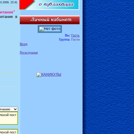
10.2009, 15:41
итание"
читание в
Вы:
Гость
Группа:
Гости
Вход
Регистрация