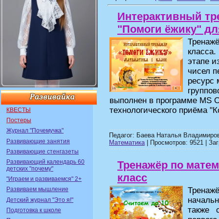
Интерактивный тр
"Помоги ёжику" дл
Тренажё
класса.
этапе и
чисел п
ресурс 
группов
выполнен в программе MS Of
технологического приёма "К
КВЕСТЫ
Постеры
Журнал "Почемучка"
Педагог: Баева Наталья Владимиров
Развивающие занятия
Математика
| Просмотров: 9521 | Заг
Развивающие стенгазеты
Развивающий календарь 60
Тренажёр по матема
детских "почему"
класс
"Играем и развиваемся" 2+
Трена
Развиваем мышление
начальн
Детский журнал "Это я!"
также 
Подготовка к школе