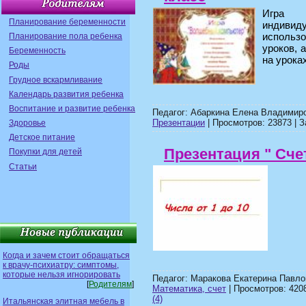
Игра 
Планирование беременности
индиви
использо
Планирование пола ребенка
уроков, 
Беременность
на уроках
Роды
Грудное вскармливание
Календарь развития ребенка
Воспитание и развитие ребенка
Педагог: Абаркина Елена Владимиро
Презентации
| Просмотров: 23873 | З
Здоровье
Детское питание
Презентация " Счет
Покупки для детей
Статьи
Когда и зачем стоит обращаться
к врачу-психиатру: симптомы,
которые нельзя игнорировать
Педагог: Маракова Екатерина Павло
[
Родителям
]
Математика, счет
| Просмотров: 4208
(4)
Итальянская элитная мебель в