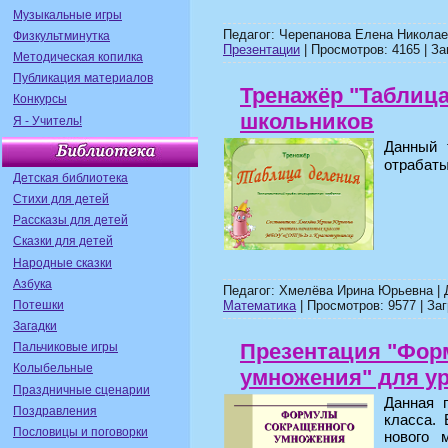
Музыкальные игры
Педагог: Черепанова Елена Николае
Физкультминутка
Презентации
| Просмотров: 4165 | За
Методическая копилка
Публикация материалов
Тренажёр "Таблиц
Конкурсы
школьников
Я - Учитель!
Данный 
отрабаты
Детская библиотека
Стихи для детей
Рассказы для детей
Сказки для детей
Народные сказки
Азбука
Педагог: Хмелёва Ирина Юрьевна |
Потешки
Математика
| Просмотров: 9577 | Заг
Загадки
Презентация "Фор
Пальчиковые игры
Колыбельные
умножения" для ур
Праздничные сценарии
Данная 
Поздравления
класса.
Пословицы и поговорки
нового 