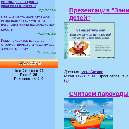
интерьере: стандарты
фабричного качества
Презентация "Зан
[
Родителям
]
детей"
Слабые места ноутбуков Acer:
какие неисправности чаще
возникают после нескольких лет
работы
[
Родителям
]
Когда телевизор выгоднее
отремонтировать, а когда лучше
заменить новым
[
Родителям
]
На сайте всего:
28
Добавил:
мамаЗахара
|
Гостей:
28
Математика, счет
| Просмотров: 8120
Пользователей:
0
(5)
Считаем пароходы