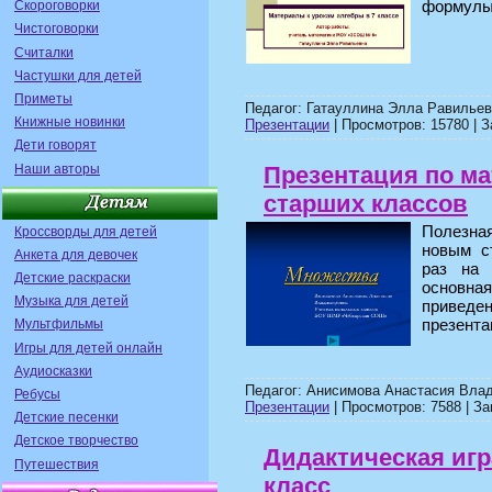
формулы
Скороговорки
Чистоговорки
Считалки
Частушки для детей
Приметы
Педагог: Гатауллина Элла Равильев
Книжные новинки
Презентации
| Просмотров: 15780 | З
Дети говорят
Наши авторы
Презентация по ма
старших классов
Полезна
Кроссворды для детей
новым с
Анкета для девочек
раз на 
Детские раскраски
основн
Музыка для детей
приведе
презента
Мультфильмы
Игры для детей онлайн
Аудиосказки
Педагог: Анисимова Анастасия Вла
Ребусы
Презентации
| Просмотров: 7588 | За
Детские песенки
Детское творчество
Дидактическая иг
Путешествия
класс