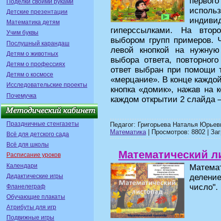
первог
Поделки своими руками
исп
Детские презентации
индив
Математика детям
гиперссылками. На втор
Учим буквы
выбором групп примеров. Ч
Послушный карандаш
левой кнопкой на нужную
Детям о животных
выбора ответа, повторног
Детям о профессиях
ответ выбран при помощи т
Детям о космосе
«мерцание». В конце каждо
Исследовательские проекты
кнопка «домик», нажав на 
Почемучка
каждом открытии 2 слайда –
Праздничные стенгазеты
Педагог: Григорьева Наталья Юрьев
Математика
| Просмотров: 8802 | Заг
Всё для детского сада
Всё для школы
Математический л
Расписание уроков
Календари
Математ
Дидактические игры
деление
число".
Фланелеграф
Обучающие плакаты
Атрибуты для игр
Подвижные игры