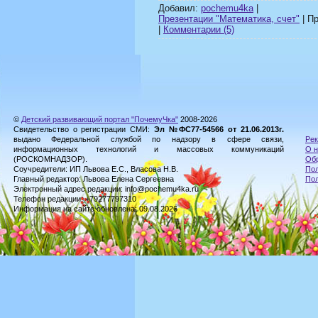
Добавил:
pochemu4ka
|
Презентации "Математика, счет"
| Пр
|
Комментарии (5)
©
Детский развивающий портал "ПочемуЧка"
2008-2026
Свидетельство о регистрации СМИ:
Эл №ФС77-54566 от 21.06.2013г.
выдано Федеральной службой по надзору в сфере связи,
Рек
информационных технологий и массовых коммуникаций
О н
(РОСКОМНАДЗОР).
Обр
Соучредители: ИП Львова Е.С., Власова Н.В.
Пол
Главный редактор: Львова Елена Сергеевна
По
Электронный адрес редакции: info@pochemu4ka.ru
Телефон редакции: +79277797310
Информация на сайте обновлена: 09.08.2026