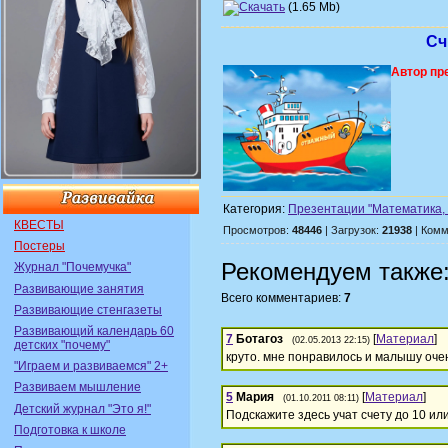
(1.65 Mb)
Сч
Автор пр
Категория:
Презентации "Математика, 
КВЕСТЫ
Просмотров:
48446
| Загрузок:
21938
| Комм
Постеры
Рекомендуем также
Журнал "Почемучка"
Развивающие занятия
Всего комментариев:
7
Развивающие стенгазеты
Развивающий календарь 60
7
Ботагоз
[
Материал
]
(02.05.2013 22:15)
детских "почему"
круто. мне понравилось и малышу очен
"Играем и развиваемся" 2+
Развиваем мышление
5
Мария
[
Материал
]
(01.10.2011 08:11)
Детский журнал "Это я!"
Подскажите здесь учат счету до 10 ил
Подготовка к школе