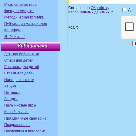
Музыкальные игры
Согласен на
Обработку
Да
Физкультминутка
персональных данных
?
*
:
Методическая копилка
Публикация материалов
Код *:
Конкурсы
Я - Учитель!
Детская библиотека
Стихи для детей
Рассказы для детей
Сказки для детей
Народные сказки
Азбука
Потешки
Загадки
Пальчиковые игры
Колыбельные
Праздничные сценарии
Поздравления
Пословицы и поговорки