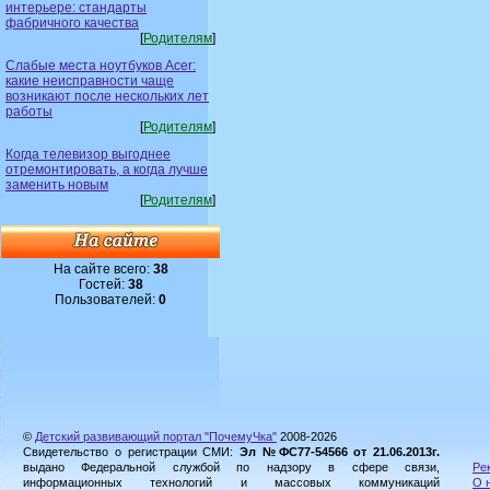
интерьере: стандарты
фабричного качества
[
Родителям
]
Слабые места ноутбуков Acer:
какие неисправности чаще
возникают после нескольких лет
работы
[
Родителям
]
Когда телевизор выгоднее
отремонтировать, а когда лучше
заменить новым
[
Родителям
]
На сайте всего:
38
Гостей:
38
Пользователей:
0
©
Детский развивающий портал "ПочемуЧка"
2008-2026
Свидетельство о регистрации СМИ:
Эл №ФС77-54566 от 21.06.2013г.
выдано Федеральной службой по надзору в сфере связи,
Ре
информационных технологий и массовых коммуникаций
О 