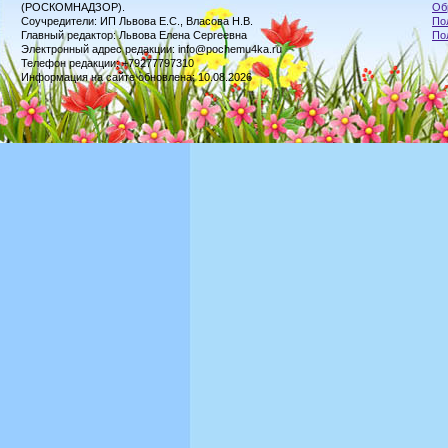
(РОСКОМНАДЗОР).
Об
Соучредители: ИП Львова Е.С., Власова Н.В.
По
Главный редактор: Львова Елена Сергеевна
По
Электронный адрес редакции: info@pochemu4ka.ru
Телефон редакции: +79277797310
Информация на сайте обновлена: 10.08.2026