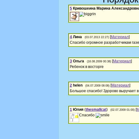
5
Кривошеина Марина Александровн
4
Лина
[
Материал
]
(03.07.2013 22:27)
Спасибо огромное разработчикам газе
3
Ольга
[
Материал
]
(16.08.2009 00:38)
Ребенок в восторге
2
helen
[
Материал
]
(04.07.2009 08:08)
Большое спасибо! Здорово выручает в
1
Юлия
(
thesmallcat
)
[
М
(02.07.2009 01:00)
Спасибо