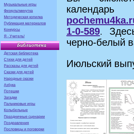
Музыкальные игры
календар
Физкультминутка
Методическая копилка
pochemu4ka.ru
Публикация материалов
1-0-589
Здес
.
Конкурсы
Я - Учитель!
черно-белый в
Детская библиотека
Стихи для детей
Июльский выпу
Рассказы для детей
Сказки для детей
Народные сказки
Азбука
Потешки
Загадки
Пальчиковые игры
Колыбельные
Праздничные сценарии
Поздравления
Пословицы и поговорки