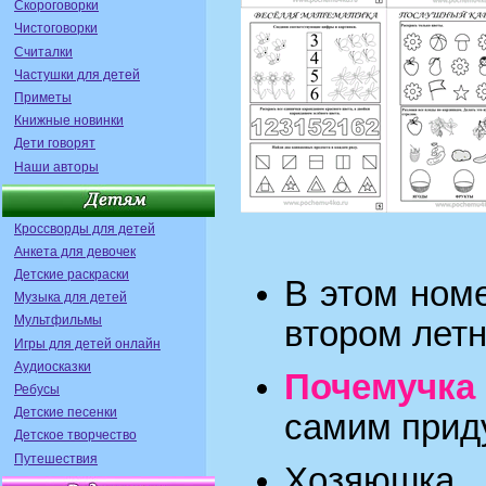
Скороговорки
Чистоговорки
Считалки
Частушки для детей
Приметы
Книжные новинки
Дети говорят
Наши авторы
Кроссворды для детей
Анкета для девочек
Детские раскраски
В этом ном
Музыка для детей
Мультфильмы
втором лет
Игры для детей онлайн
Аудиосказки
Почемуч
Ребусы
Детские песенки
самим приду
Детское творчество
Путешествия
Хозяюшка