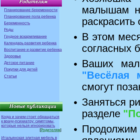
малышам но
Планирование беременности
Планирование пола ребенка
раскрасить 
Беременность
Роды
В этом мес
Грудное вскармливание
Календарь развития ребенка
согласных б
Воспитание и развитие ребенка
Здоровье
Ваших мал
Детское питание
Покупки для детей
"Весёлая 
Статьи
смогут поза
Заняться р
разделе
"П
Когда и зачем стоит обращаться
к врачу-психиатру: симптомы,
которые нельзя игнорировать
Продолжим 
[
Родителям
]
Итальянская элитная мебель в