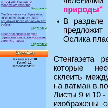
явлениям
интерьере: стандарты
фабричного качества
природы"
[
Родителям
]
Слабые места ноутбуков Acer:
какие неисправности чаще
В разделе
возникают после нескольких лет
работы
предложи
[
Родителям
]
Когда телевизор выгоднее
Ослика пла
отремонтировать, а когда лучше
заменить новым
[
Родителям
]
Стенгазета р
На сайте всего:
10
Гостей:
10
которые нео
Пользователей:
0
склеить межд
на ватман в п
Листы 9 и 10 
изображены с