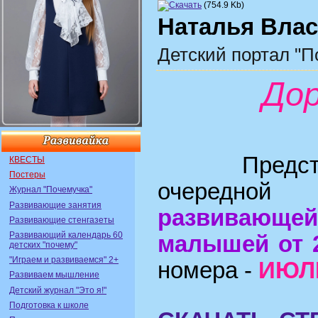
(754.9 Kb)
Наталья Вла
Детский портал "П
Дор
Представл
КВЕСТЫ
Постеры
очередно
Журнал "Почемучка"
Развивающие занятия
развивающ
Развивающие стенгазеты
Развивающий календарь 60
малышей от 2
детских "почему"
"Играем и развиваемся" 2+
номера -
ИЮЛ
Развиваем мышление
Детский журнал "Это я!"
Подготовка к школе