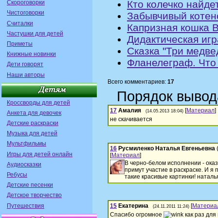
Кто колечко найде
Скороговорки
Чистоговорки
Забывчивый котено
Считалки
Капризная кошка В
Частушки для детей
Дидактическая игр
Приметы
Сказка "Три медве
Книжные новинки
Фланелеграф. Что
Дети говорят
Наши авторы
Всего комментариев:
17
Порядок вывод
Кроссворды для детей
17
Амалия
[
Материал
]
(14.05.2013 18:04)
Анкета для девочек
не скачивается
Детские раскраски
Музыка для детей
Мультфильмы
16
Русмиленко Наталья Евгеньевна
Игры для детей онлайн
[
Материал
]
В черно-белом исполнении - ока
Аудиосказки
примут участие в раскраске. И я
Ребусы
такие красивые картинки! наталь
Детские песенки
Детское творчество
Путешествия
15
Екатерина
[
Материа
(24.11.2011 11:24)
Спасибо огромное
как раз для 