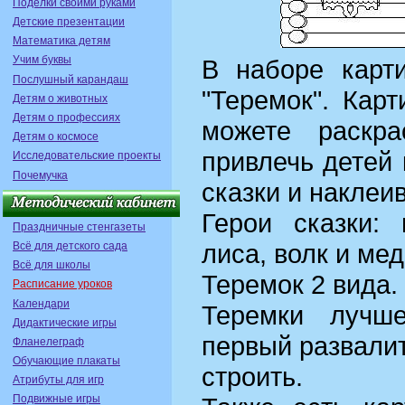
Поделки своими руками
Детские презентации
Математика детям
Учим буквы
В наборе карти
Послушный карандаш
"Теремок". Карт
Детям о животных
Детям о профессиях
можете раскр
Детям о космосе
привлечь детей
Исследовательские проекты
Почемучка
сказки и наклеи
Герои сказки: 
Праздничные стенгазеты
лиса, волк и мед
Всё для детского сада
Всё для школы
Теремок 2 вида.
Расписание уроков
Календари
Теремки лучше
Дидактические игры
первый развалит
Фланелеграф
Обучающие плакаты
строить.
Атрибуты для игр
Подвижные игры