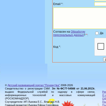
Email *:
Согласен на
Обработку
Да
персональных данных
?
*
:
Код *:
©
Детский развивающий портал "ПочемуЧка"
2008-2026
Свидетельство о регистрации СМИ:
Эл №ФС77-54566 от 21.06.2013г.
выдано Федеральной службой по надзору в сфере связи,
Ре
информационных технологий и массовых коммуникаций
О 
(РОСКОМНАДЗОР).
Об
Соучредители: ИП Львова Е.С., Власова Н.В.
По
Главный редактор: Львова Елена Сергеевна
По