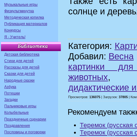
Также есть кар
Музыкальные игры
солнце и деревь
Физкультминутка
Методическая копилка
Публикация материалов
Конкурсы
Я - Учитель!
Категория:
Карт
Добавил:
Весна
Детская библиотека
Стихи для детей
картинки для
Рассказы для детей
Сказки для детей
животных
Народные сказки
дидактические 
Азбука
Потешки
Просмотров:
136075
| Загрузок:
37805
| Ком
Загадки
Пальчиковые игры
Рекомендуем такж
Колыбельные
Праздничные сценарии
Теремок (русская с
Поздравления
Теремок (русская с
Пословицы и поговорки