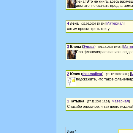
Лена! Это не книга, здесь разм
достаточно скачать предлагаемы
4
лена
[
Материал
]
(22.05.2009 15:30)
хотим просмотреть книгу
3
Елена
(
Эльва
)
[
Мате
(01.12.2008 19:05)
Про фланелеграф написано здес
2
Юлия
(
thesmallcat
)
[
(01.12.2008 19:00)
подскажите, что такое фланелег
1
Татьяна
[
Материал
]
(27.11.2008 14:24)
Спасибо огромное, я так долго искала!
Имя *: