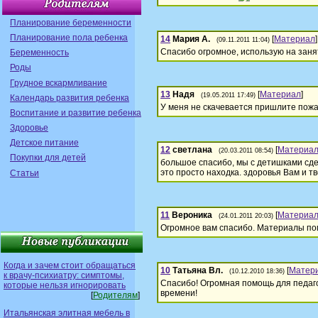
Планирование беременности
Планирование пола ребенка
14
Мария А.
[
Материал
]
(09.11.2011 11:04)
Спасибо огромное, использую на заня
Беременность
Роды
Грудное вскармливание
13
Надя
[
Материал
]
(19.05.2011 17:49)
Календарь развития ребенка
У меня не скачевается пришлите пожа
Воспитание и развитие ребенка
Здоровье
Детское питание
12
светлана
[
Материа
(20.03.2011 08:54)
Покупки для детей
большое спасибо, мы с детишками сде
это просто находка. здоровья Вам и тв
Статьи
11
Вероника
[
Материа
(24.01.2011 20:03)
Огромное вам спасибо. Материалы пом
Когда и зачем стоит обращаться
10
Татьяна Вл.
[
Матер
(10.12.2010 18:36)
к врачу-психиатру: симптомы,
Спасибо! Огромная помощь для педаго
которые нельзя игнорировать
времени!
[
Родителям
]
Итальянская элитная мебель в