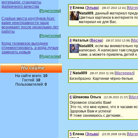
интерьере: стандарты
фабричного качества
9
Елена
(
Эльва
)
[
Мате
(08.07.2010 12:41)
[
Родителям
]
Natali09
, данный материал пред
Цветных картинок в интернете по
Слабые места ноутбуков Acer:
материал не для Вас.
какие неисправности чаще
возникают после нескольких лет
работы
[
Родителям
]
8
Наталья
(
Весна
)
[
Ма
(08.07.2010 12:09)
Когда телевизор выгоднее
Natali09
, если вы внимательно пр
отремонтировать, а когда лучше
написано. А написано там следу
заменить новым
сами, а можете привлечь детей к
[
Родителям
]
7
Natali09
[
Материал
]
(08.07.2010 11:19)
На сайте всего:
10
Безобразно. Картинки чёрно-белые.
Гостей:
10
Пользователей:
0
6
Шпакова Ольга
[
Мат
(12.06.2010 21:37)
Огромное спасибо Вам!
Это то, что мне нужно, что я часами ис
Здоровья Вам и успеха!
Я тоже занимаюсь с детками...
5
Елена
(
Эльва
)
[
Мате
(23.05.2009 19:06)