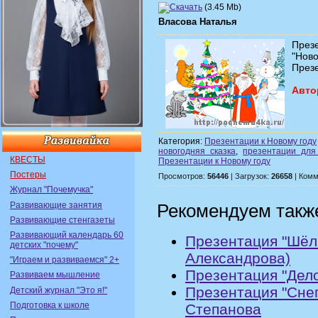
(3.45 Mb)
Власова Наталья
През
"Ново
Презе
Авто
Категория:
Презентации к Новому году
новогодняя сказка
,
презентации для
КВЕСТЫ
Презентации к Новому году
Постеры
Просмотров:
56446
| Загрузок:
26658
| Комм
Журнал "Почемучка"
Развивающие занятия
Рекомендуем такж
Развивающие стенгазеты
Развивающий календарь 60
Презентация "Шёл 
детских "почему"
Александрова)
"Играем и развиваемся" 2+
Презентация "Дело
Развиваем мышление
Презентация "Снег
Детский журнал "Это я!"
Подготовка к школе
Степанова