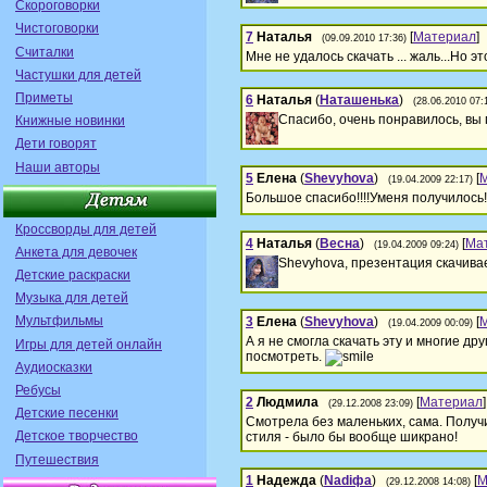
Скороговорки
Чистоговорки
7
Наталья
[
Материал
]
(09.09.2010 17:36)
Считалки
Мне не удалось скачать ... жаль...Но э
Частушки для детей
Приметы
6
Наталья
(
Наташенька
)
(28.06.2010 07:
Спасибо, очень понравилось, вы 
Книжные новинки
Дети говорят
Наши авторы
5
Елена
(
Shevyhova
)
[
(19.04.2009 22:17)
Большое спасибо!!!!Уменя получилось!
Кроссворды для детей
4
Наталья
(
Весна
)
[
Ма
(19.04.2009 09:24)
Анкета для девочек
Shevyhova, презентация скачива
Детские раскраски
Музыка для детей
Мультфильмы
3
Елена
(
Shevyhova
)
[
(19.04.2009 00:09)
А я не смогла скачать эту и многие д
Игры для детей онлайн
посмотреть.
Аудиосказки
Ребусы
2
Людмила
[
Материал
]
(29.12.2008 23:09)
Детские песенки
Смотрела без маленьких, сама. Получ
Детское творчество
стиля - было бы вообще шикрано!
Путешествия
1
Надежда
(
Nadiфа
)
[
М
(29.12.2008 14:08)