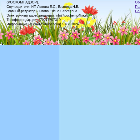
(РОСКОМНАДЗОР).
Об
Соучредители: ИП Львова Е.С., Власова Н.В.
По
Главный редактор: Львова Елена Сергеевна
По
Электронный адрес редакции: info@pochemu4ka.ru
Телефон редакции: +79277797310
Информация на сайте обновлена: 10.08.2026