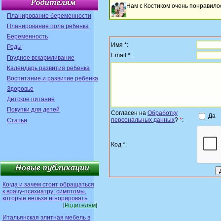
Нам с Костиком очень понравило
Планирование беременности
Планирование пола ребенка
Беременность
Имя *:
Роды
Email *:
Грудное вскармливание
Календарь развития ребенка
Воспитание и развитие ребенка
Здоровье
Детское питание
Покупки для детей
Согласен на
Обработку
Да
персональных данных
?
*
:
Статьи
Код *:
Когда и зачем стоит обращаться
к врачу-психиатру: симптомы,
которые нельзя игнорировать
[
Родителям
]
Итальянская элитная мебель в