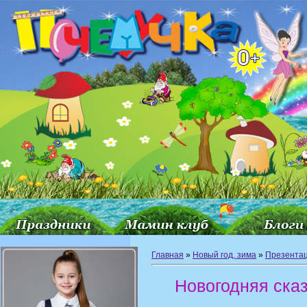
Главная
»
Новый год, зима
»
Презентац
Новогодняя ска