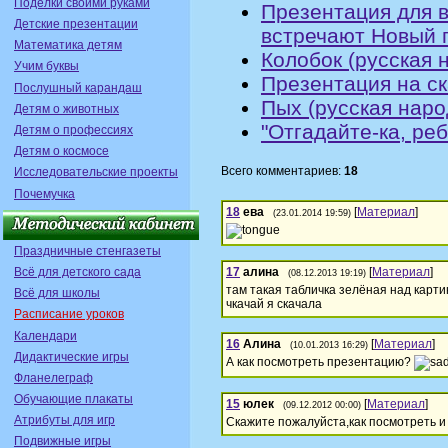
Поделки своими руками
Презентация для в
Детские презентации
встречают Новый г
Математика детям
Колобок (русская 
Учим буквы
Презентация на ск
Послушный карандаш
Пых (русская наро
Детям о животных
"Отгадайте-ка, реб
Детям о профессиях
Детям о космосе
Всего комментариев:
18
Исследовательские проекты
Почемучка
18
ева
[
Материал
]
(23.01.2014 19:59)
Праздничные стенгазеты
17
алина
[
Материал
]
Всё для детского сада
(08.12.2013 19:19)
там такая табличка зелёная над карти
Всё для школы
чкачай я скачала
Расписание уроков
Календари
16
Алина
[
Материал
]
(10.01.2013 16:29)
Дидактические игры
А как посмотреть презентацию?
Фланелеграф
Обучающие плакаты
15
юлек
[
Материал
]
(09.12.2012 00:00)
Атрибуты для игр
Скажите пожалуйста,как посмотреть и 
Подвижные игры