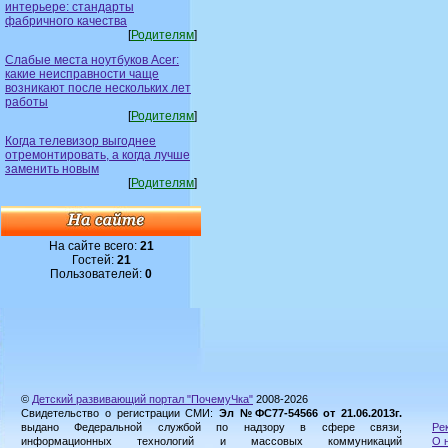
интерьере: стандарты
фабричного качества
[
Родителям
]
Слабые места ноутбуков Acer:
какие неисправности чаще
возникают после нескольких лет
работы
[
Родителям
]
Когда телевизор выгоднее
отремонтировать, а когда лучше
заменить новым
[
Родителям
]
На сайте всего:
21
Гостей:
21
Пользователей:
0
©
Детский развивающий портал "ПочемуЧка"
2008-2026
Свидетельство о регистрации СМИ:
Эл №ФС77-54566 от 21.06.2013г.
выдано Федеральной службой по надзору в сфере связи,
Ре
информационных технологий и массовых коммуникаций
О 