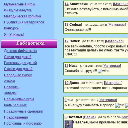
14
Анастасия
[
Матери
Музыкальные игры
(11.01.2012 22:25)
Скажите пожалуйста, с помощью како
Физкультминутка
открыть.
Методическая копилка
Публикация материалов
13
Софья!
[
Материал
]
(24.12.2011 17:43)
Конкурсы
Очень красиво!!!
Я - Учитель!
12
Лилёк
[
Материал
]
(06.12.2011 17:56)
всё великолепно, просто скоро новый г
презентации делать не умею, так то ум
Детская библиотека
КЛАСС!
Стихи для детей
Рассказы для детей
11
Nuza
[
Материал
]
(27.11.2011 14:10)
Сказки для детей
Спасибо за труды!!!
Народные сказки
Азбука
10
Даша
[
Материал
]
(04.11.2011 20:25)
Потешки
отлично! презентация очень хорошая
Загадки
Пальчиковые игры
9
яна
[
Материал
]
(27.10.2011 10:11)
А я небуду скачивать я срисую
Колыбельные
Праздничные сценарии
8
Наталья
(
Весна
)
[
Ма
Поздравления
(09.09.2010 17:58)
Наталья,
какие проблемы возник
Пословицы и поговорки