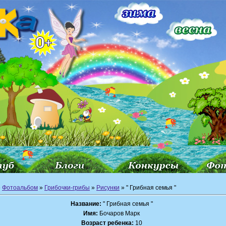
»
Фотоальбом
»
Грибочки-грибы
»
Рисунки
» " Грибная семья "
Название:
" Грибная семья "
Имя:
Бочаров Марк
Возраст ребенка:
10