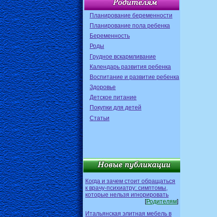
Планирование беременности
Планирование пола ребенка
Беременность
Роды
Грудное вскармливание
Календарь развития ребенка
Воспитание и развитие ребенка
Здоровье
Детское питание
Покупки для детей
Статьи
Когда и зачем стоит обращаться
к врачу-психиатру: симптомы,
которые нельзя игнорировать
[
Родителям
]
Итальянская элитная мебель в