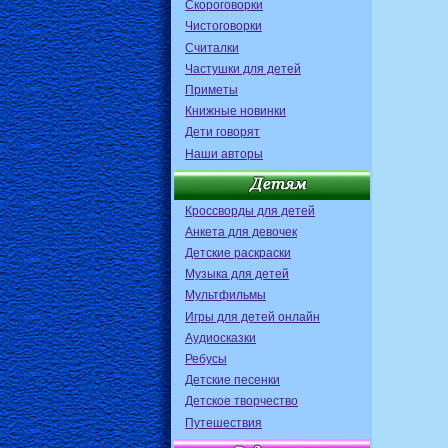
Скороговорки
Чистоговорки
Считалки
Частушки для детей
Приметы
Книжные новинки
Дети говорят
Наши авторы
Кроссворды для детей
Анкета для девочек
Детские раскраски
Музыка для детей
Мультфильмы
Игры для детей онлайн
Аудиосказки
Ребусы
Детские песенки
Детское творчество
Путешествия