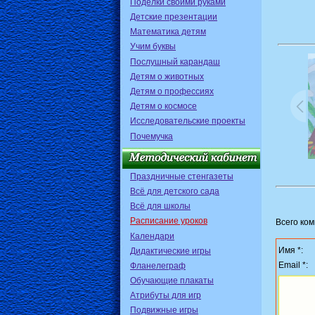
Поделки своими руками
Детские презентации
Математика детям
Учим буквы
Послушный карандаш
Детям о животных
Детям о профессиях
Детям о космосе
Исследовательские проекты
Почемучка
Праздничные стенгазеты
Всё для детского сада
Всё для школы
Расписание уроков
Всего ко
Календари
Имя *:
Дидактические игры
Email *:
Фланелеграф
Обучающие плакаты
Атрибуты для игр
Подвижные игры