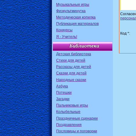
Музыкальные игры
Физкультминутка
Согласе
Методическая копилка
персона
Публикация материалов
Конкурсы
Код *:
Я - Учитель!
Детская библиотека
Стихи для детей
Рассказы для детей
Сказки для детей
Народные сказки
Азбука
Потешки
Загадки
Пальчиковые игры
Колыбельные
Праздничные сценарии
Поздравления
Пословицы и поговорки