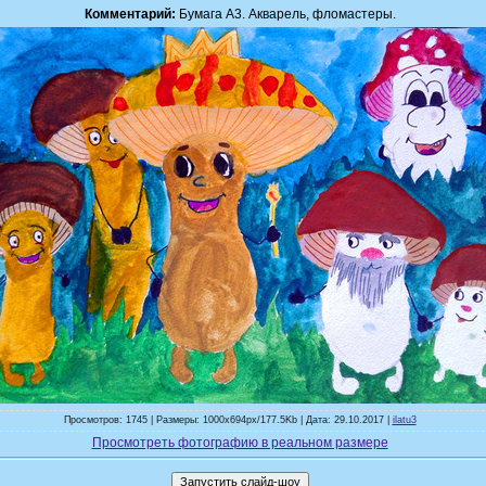
Комментарий:
Бумага А3. Акварель, фломастеры.
Просмотров: 1745 | Размеры: 1000x694px/177.5Kb | Дата: 29.10.2017 |
ilatu3
Просмотреть фотографию в реальном размере