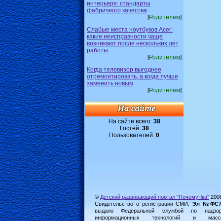
интерьере: стандарты
фабричного качества
[
Родителям
]
Слабые места ноутбуков Acer:
какие неисправности чаще
возникают после нескольких лет
работы
[
Родителям
]
Когда телевизор выгоднее
отремонтировать, а когда лучше
заменить новым
[
Родителям
]
На сайте всего:
38
Гостей:
38
Пользователей:
0
©
Детский развивающий портал "ПочемуЧка"
200
Свидетельство о регистрации СМИ:
Эл №ФС77-
выдано Федеральной службой по надз
информационных технологий и масс