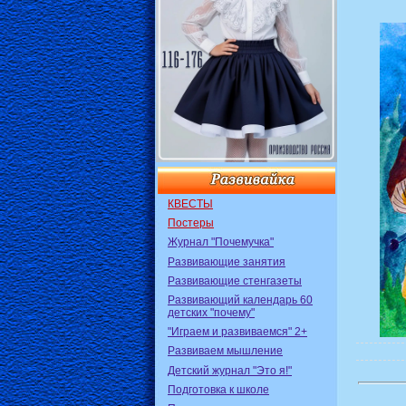
КВЕСТЫ
Постеры
Журнал "Почемучка"
Развивающие занятия
Развивающие стенгазеты
Развивающий календарь 60
детских "почему"
"Играем и развиваемся" 2+
Развиваем мышление
Детский журнал "Это я!"
Подготовка к школе