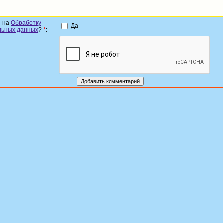
н на
Обработку
Да
льных данных
?
*
: