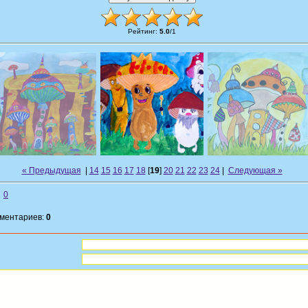
Рейтинг
:
5.0
/
1
« Предыдущая
|
14
15
16
17
18
[
19
]
20
21
22
23
24
|
Следующая »
0
мментариев:
0