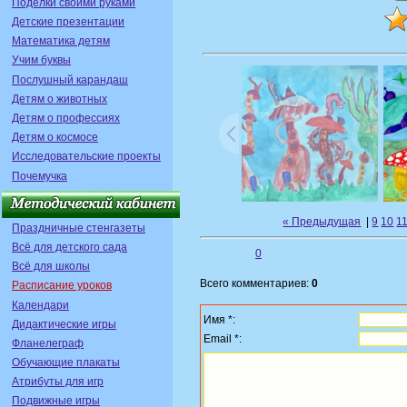
Поделки своими руками
Детские презентации
Математика детям
Учим буквы
Послушный карандаш
Детям о животных
Детям о профессиях
Детям о космосе
Исследовательские проекты
Почемучка
« Предыдущая
|
9
10
1
Праздничные стенгазеты
Всё для детского сада
0
Всё для школы
Всего комментариев:
0
Расписание уроков
Календари
Имя *:
Дидактические игры
Email *:
Фланелеграф
Обучающие плакаты
Атрибуты для игр
Подвижные игры