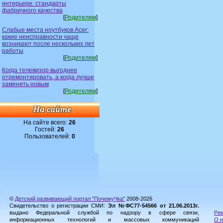
интерьере: стандарты
фабричного качества
[
Родителям
]
Слабые места ноутбуков Acer:
какие неисправности чаще
возникают после нескольких лет
работы
[
Родителям
]
Когда телевизор выгоднее
отремонтировать, а когда лучше
заменить новым
[
Родителям
]
На сайте всего:
26
Гостей:
26
Пользователей:
0
©
Детский развивающий портал "ПочемуЧка"
2008-2026
Свидетельство о регистрации СМИ:
Эл №ФС77-54566 от 21.06.2013г.
выдано Федеральной службой по надзору в сфере связи,
Рек
информационных технологий и массовых коммуникаций
О н