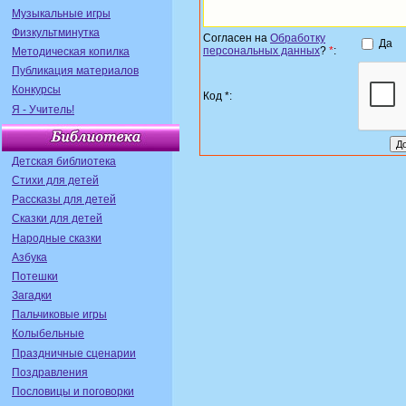
Музыкальные игры
Физкультминутка
Согласен на
Обработку
Да
персональных данных
?
*
:
Методическая копилка
Публикация материалов
Конкурсы
Код *:
Я - Учитель!
Детская библиотека
Стихи для детей
Рассказы для детей
Сказки для детей
Народные сказки
Азбука
Потешки
Загадки
Пальчиковые игры
Колыбельные
Праздничные сценарии
Поздравления
Пословицы и поговорки