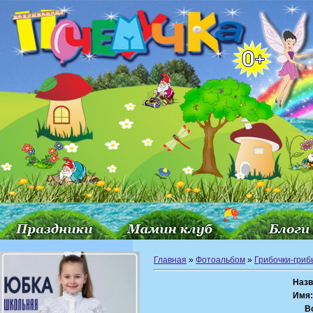
Главная
»
Фотоальбом
»
Грибочки-гриб
Назв
Имя
В