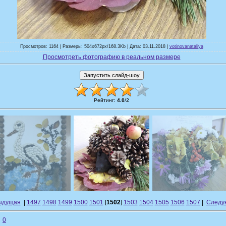
Просмотров: 1164 | Размеры: 504x672px/168.3Kb | Дата: 03.11.2018 |
votinovanataliya
Просмотреть фотографию в реальном размере
Рейтинг
:
4.0
/
2
ыдущая
|
1497
1498
1499
1500
1501
[
1502
]
1503
1504
1505
1506
1507
|
Следу
0