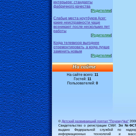
интерьере: стандарты
фабричного качества
[
Родителям
]
Слабые места ноутбуков Acer:
какие неисправности чаще
возникают после нескольких лет
работы
[
Родителям
]
Когда телевизор выгоднее
отремонтировать, а когда лучше
заменить новым
[
Родителям
]
На сайте всего:
11
Гостей:
11
Пользователей:
0
©
Детский развивающий портал "ПочемуЧка"
200
Свидетельство о регистрации СМИ:
Эл №ФС77-
выдано Федеральной службой по надз
информационных технологий и масс