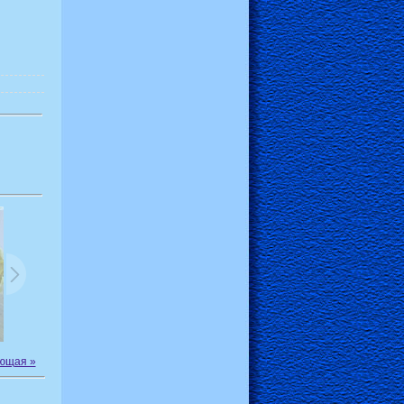
ющая »