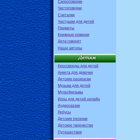
Скороговорки
Чистоговорки
Считалки
Частушки для детей
Приметы
Книжные новинки
Дети говорят
Наши авторы
Кроссворды для детей
Анкета для девочек
Детские раскраски
Музыка для детей
Мультфильмы
Игры для детей онлайн
Аудиосказки
Ребусы
Детские песенки
Детское творчество
Путешествия