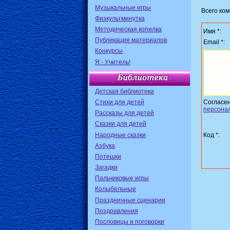
Музыкальные игры
Всего ко
Физкультминутка
Методическая копилка
Имя *:
Публикация материалов
Email *:
Конкурсы
Я - Учитель!
Детская библиотека
Стихи для детей
Согласе
персона
Рассказы для детей
Сказки для детей
Народные сказки
Код *:
Азбука
Потешки
Загадки
Пальчиковые игры
Колыбельные
Праздничные сценарии
Поздравления
Пословицы и поговорки