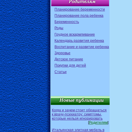
Планирование беременности
Планирование пола ребенка
Беременность
Роды
Грудное вскармливание
Календарь развития ребенка
Воспитание и развитие ребенка
Здоровье
Детское питание
Покупки для детей
Статьи
Когда и зачем стоит обращаться
к врачу-психиатру: симптомы,
которые нельзя игнорировать
[
Родителям
]
Итальянская элитная мебель в