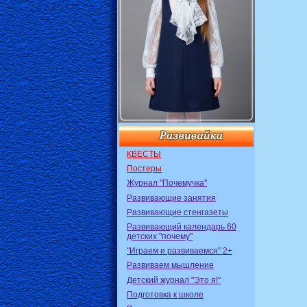
КВЕСТЫ
Постеры
Журнал "Почемучка"
Развивающие занятия
Развивающие стенгазеты
Развивающий календарь 60
детских "почему"
"Играем и развиваемся" 2+
Развиваем мышление
Детский журнал "Это я!"
Подготовка к школе