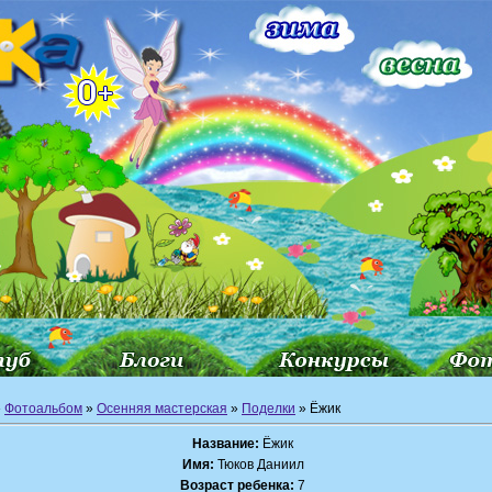
»
Фотоальбом
»
Осенняя мастерская
»
Поделки
» Ёжик
Название:
Ёжик
Имя:
Тюков Даниил
Возраст ребенка:
7