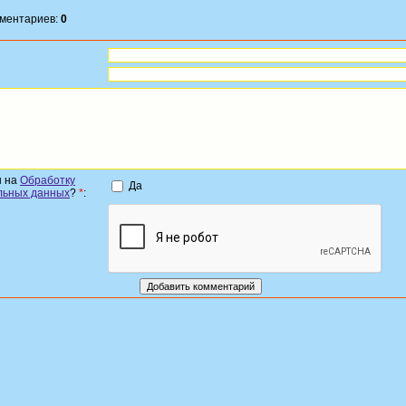
мментариев:
0
н на
Обработку
Да
льных данных
?
*
: