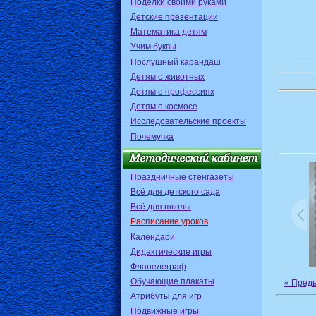
Поделки своими руками
Детские презентации
Математика детям
Учим буквы
Послушный карандаш
Детям о животных
Детям о профессиях
Детям о космосе
Исследовательские проекты
Почемучка
Праздничные стенгазеты
Всё для детского сада
Всё для школы
Расписание уроков
Календари
Дидактические игры
Фланелеграф
Обучающие плакаты
« Пред
Атрибуты для игр
Подвижные игры