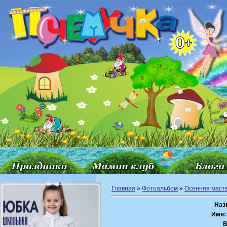
Главная
»
Фотоальбом
»
Осенняя маст
Наз
Имя:
В