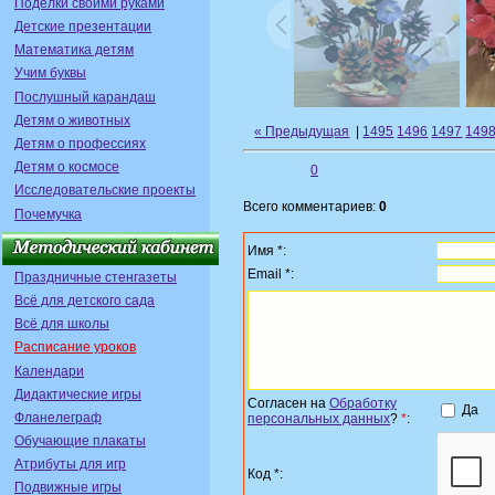
Поделки своими руками
Детские презентации
Математика детям
Учим буквы
Послушный карандаш
Детям о животных
« Предыдущая
|
1495
1496
1497
149
Детям о профессиях
Детям о космосе
0
Исследовательские проекты
Всего комментариев:
0
Почемучка
Имя *:
Email *:
Праздничные стенгазеты
Всё для детского сада
Всё для школы
Расписание уроков
Календари
Дидактические игры
Согласен на
Обработку
Да
Фланелеграф
персональных данных
?
*
:
Обучающие плакаты
Атрибуты для игр
Код *:
Подвижные игры