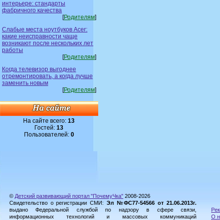
интерьере: стандарты
фабричного качества
[
Родителям
]
Слабые места ноутбуков Acer:
какие неисправности чаще
возникают после нескольких лет
работы
[
Родителям
]
Когда телевизор выгоднее
отремонтировать, а когда лучше
заменить новым
[
Родителям
]
На сайте всего:
13
Гостей:
13
Пользователей:
0
©
Детский развивающий портал "ПочемуЧка"
2008-2026
Свидетельство о регистрации СМИ:
Эл №ФС77-54566 от 21.06.2013г.
выдано Федеральной службой по надзору в сфере связи,
Рек
информационных технологий и массовых коммуникаций
О н