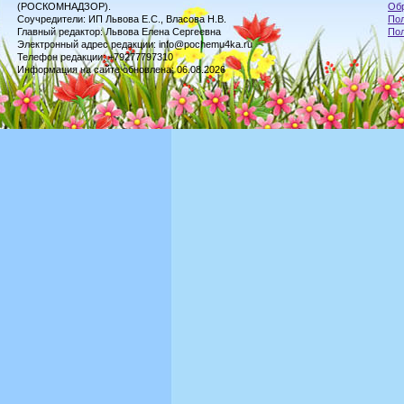
(РОСКОМНАДЗОР).
Обр
Соучредители: ИП Львова Е.С., Власова Н.В.
Пол
Главный редактор: Львова Елена Сергеевна
По
Электронный адрес редакции: info@pochemu4ka.ru
Телефон редакции: +79277797310
Информация на сайте обновлена: 06.08.2026