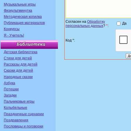
Музыкальные игры
Физкультминутка
Методическая копилка
Согласен на
Обработку
Публикация материалов
Да
персональных данных
?
*
:
Конкурсы
Я - Учитель!
Код *:
Детская библиотека
Стихи для детей
Рассказы для детей
Сказки для детей
Народные сказки
Азбука
Потешки
Загадки
Пальчиковые игры
Колыбельные
Праздничные сценарии
Поздравления
Пословицы и поговорки