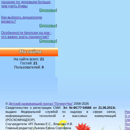
лазание по деревьям больше,
чем учить буквы
[
Здоровье
]
Как выбрать акушерскую
кровать?
[
Здоровье
]
Особенности биопсии на рак -
что важно знать пациентам?
[
Здоровье
]
На сайте всего:
21
Гостей:
21
Пользователей:
0
©
Детский развивающий портал "ПочемуЧка"
2008-2026
Свидетельство о регистрации СМИ:
Эл №ФС77-54566 от 21.06.2013г.
выдано Федеральной службой по надзору в сфере связи,
Рек
информационных технологий и массовых коммуникаций
О н
(РОСКОМНАДЗОР).
Обр
Соучредители: ИП Львова Е.С., Власова Н.В.
Пол
Главный редактор: Львова Елена Сергеевна
По