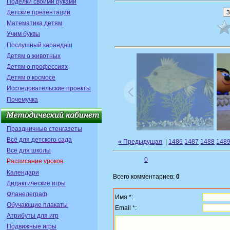
Поделки своими руками
Детские презентации
Математика детям
Учим буквы
Послушный карандаш
Детям о животных
Детям о профессиях
Детям о космосе
Исследовательские проекты
Почемучка
Праздничные стенгазеты
Всё для детского сада
« Предыдущая
|
1486
1487
1488
148
Всё для школы
0
Расписание уроков
Календари
Всего комментариев:
0
Дидактические игры
Фланелеграф
Имя *:
Обучающие плакаты
Email *:
Атрибуты для игр
Подвижные игры