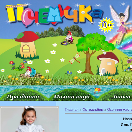
Главная
»
Фотоальбом
»
Осенняя маст
Назв
Имя:
П
В