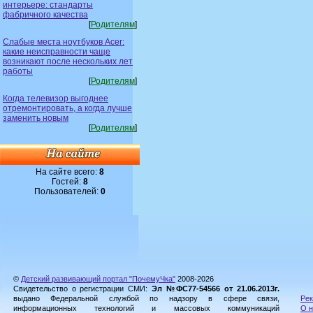
интерьере: стандарты
фабричного качества
[
Родителям
]
Слабые места ноутбуков Acer:
какие неисправности чаще
возникают после нескольких лет
работы
[
Родителям
]
Когда телевизор выгоднее
отремонтировать, а когда лучше
заменить новым
[
Родителям
]
На сайте всего:
8
Гостей:
8
Пользователей:
0
©
Детский развивающий портал "ПочемуЧка"
2008-2026
Свидетельство о регистрации СМИ:
Эл №ФС77-54566 от 21.06.2013г.
выдано Федеральной службой по надзору в сфере связи,
Рек
информационных технологий и массовых коммуникаций
О н