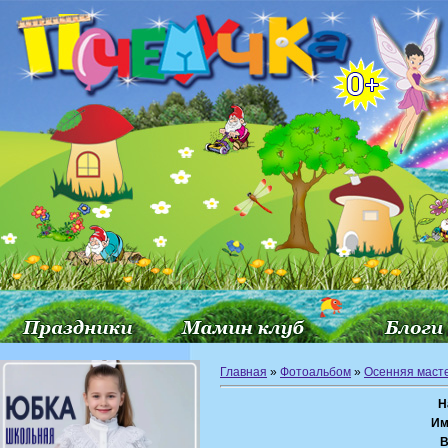
Главная
»
Фотоальбом
»
Осенняя маст
Н
Им
В