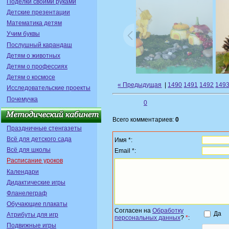
Поделки своими руками
Детские презентации
Математика детям
Учим буквы
Послушный карандаш
Детям о животных
Детям о профессиях
Детям о космосе
« Предыдущая
|
1490
1491
1492
149
Исследовательские проекты
Почемучка
0
Всего комментариев:
0
Праздничные стенгазеты
Всё для детского сада
Имя *:
Всё для школы
Email *:
Расписание уроков
Календари
Дидактические игры
Фланелеграф
Обучающие плакаты
Согласен на
Обработку
Да
Атрибуты для игр
персональных данных
?
*
:
Подвижные игры