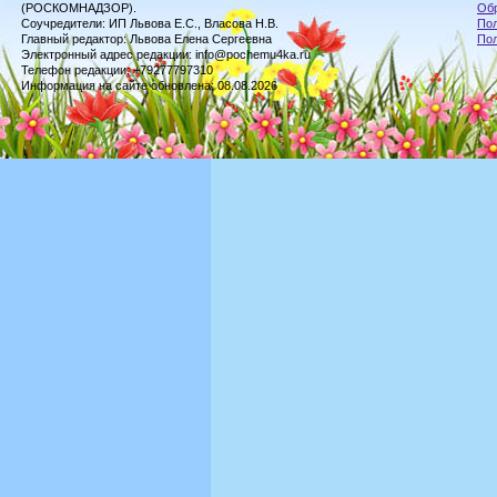
(РОСКОМНАДЗОР).
Обр
Соучредители: ИП Львова Е.С., Власова Н.В.
Пол
Главный редактор: Львова Елена Сергеевна
По
Электронный адрес редакции: info@pochemu4ka.ru
Телефон редакции: +79277797310
Информация на сайте обновлена: 08.08.2026