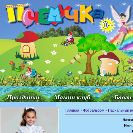
Главная
»
Фотоальбом
»
Пасхальный п
Назва
Имя: