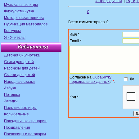
« Предыдущая
|
15
16
1
Музыкальные игры
Физкультминутка
0
Методическая копилка
Всего комментариев:
0
Публикация материалов
Конкурсы
Имя *:
Я - Учитель!
Email *:
Детская библиотека
Стихи для детей
Рассказы для детей
Сказки для детей
Согласен на
Обработку
Да
Народные сказки
персональных данных
?
*
:
Азбука
Потешки
Код *:
Загадки
Пальчиковые игры
Колыбельные
Праздничные сценарии
Поздравления
Пословицы и поговорки