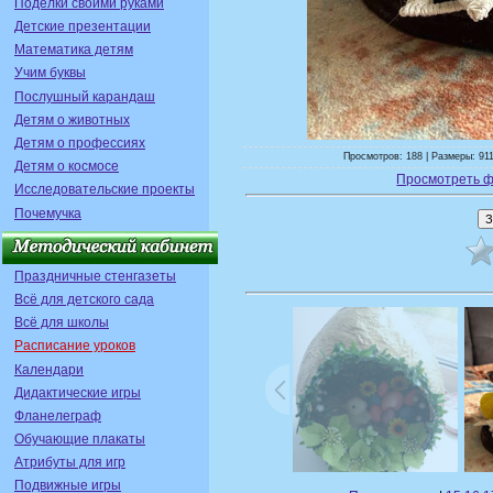
Поделки своими руками
Детские презентации
Математика детям
Учим буквы
Послушный карандаш
Детям о животных
Детям о профессиях
Просмотров: 188 | Размеры: 911
Детям о космосе
Просмотреть ф
Исследовательские проекты
Почемучка
Праздничные стенгазеты
Всё для детского сада
Всё для школы
Расписание уроков
Календари
Дидактические игры
Фланелеграф
Обучающие плакаты
Атрибуты для игр
Подвижные игры