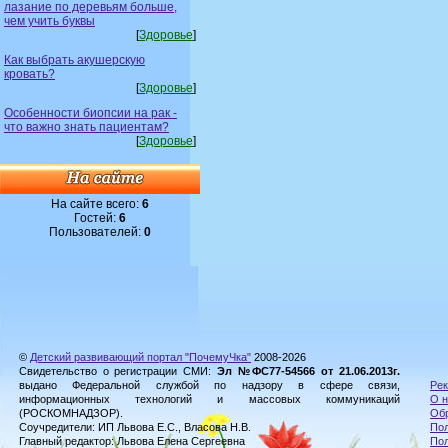
лазание по деревьям больше,
чем учить буквы
[
Здоровье
]
Как выбрать акушерскую
кровать?
[
Здоровье
]
Особенности биопсии на рак -
что важно знать пациентам?
[
Здоровье
]
На сайте всего:
6
Гостей:
6
Пользователей:
0
©
Детский развивающий портал "ПочемуЧка"
2008-2026
Свидетельство о регистрации СМИ:
Эл №ФС77-54566 от 21.06.2013г.
выдано Федеральной службой по надзору в сфере связи,
Рек
информационных технологий и массовых коммуникаций
О н
(РОСКОМНАДЗОР).
Обр
Соучредители: ИП Львова Е.С., Власова Н.В.
Пол
Главный редактор: Львова Елена Сергеевна
По