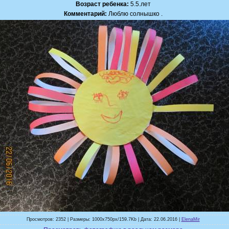
Возраст ребенка:
5.5.лет
Комментарий:
Люблю солнышко .
Просмотров: 2352 | Размеры: 1000x750px/159.7Kb | Дата: 22.06.2016 |
ElenaMir