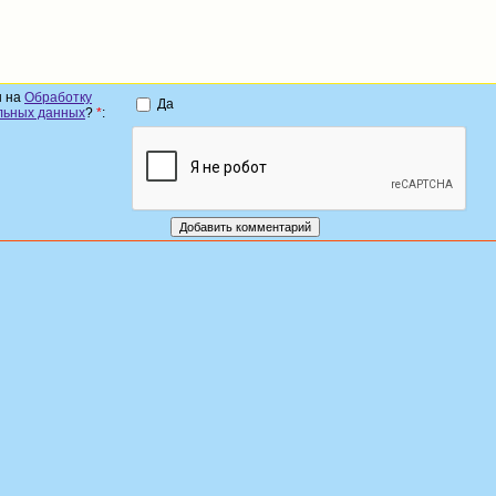
н на
Обработку
Да
льных данных
?
*
: