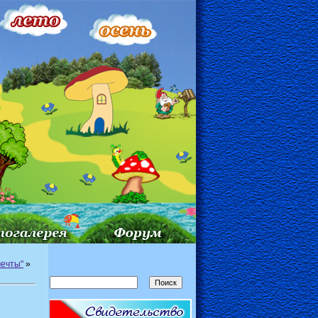
ечты"
»