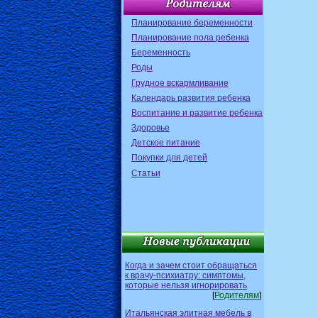
Планирование беременности
Планирование пола ребенка
Беременность
Роды
Грудное вскармливание
Календарь развития ребенка
Воспитание и развитие ребенка
Здоровье
Детское питание
Покупки для детей
Статьи
Когда и зачем стоит обращаться
к врачу-психиатру: симптомы,
которые нельзя игнорировать
[
Родителям
]
Итальянская элитная мебель в