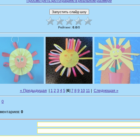
Просмотреть фотографию в реальном размере
Рейтинг
:
0.0
/
0
« Предыдущая
|
1
2
3
4
5
[
6
]
7
8
9
10
11
|
Следующая »
0
мментариев:
0