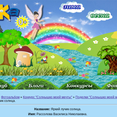
»
Фотоальбом
»
Конкурс "Солнышко моей мечты"
»
Поделки "Солнышко моей м
ик солнца.
Название:
Яркий лучик солнца.
Имя:
Рассолова Василиса Николаевна.