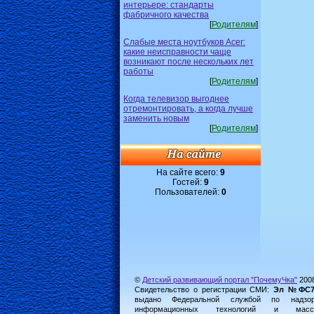
интерьере: стандарты
фабричного качества
[
Родителям
]
Слабые места ноутбуков Acer:
какие неисправности чаще
возникают после нескольких лет
работы
[
Родителям
]
Когда телевизор выгоднее
отремонтировать, а когда лучше
заменить новым
[
Родителям
]
На сайте всего:
9
Гостей:
9
Пользователей:
0
©
Детский развивающий портал "ПочемуЧка"
200
Свидетельство о регистрации СМИ:
Эл №ФС77-
выдано Федеральной службой по надз
информационных технологий и масс