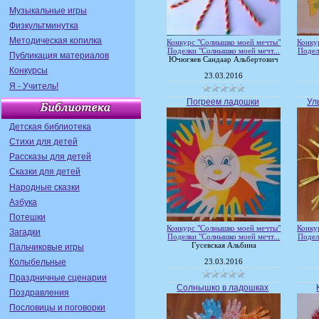
Музыкальные игры
Физкультминутка
Методическая копилка
Конкурс "Солнышко моей мечты"
Конку
Поделки "Солнышко моей мечт...
Подел
Публикация материалов
Ючюгяев Сандаар Альбертович
Конкурсы
23.03.2016
Я - Учитель!
Погреем ладошки
Ул
Детская библиотека
Стихи для детей
Рассказы для детей
Сказки для детей
Народные сказки
Азбука
Потешки
Конкурс "Солнышко моей мечты"
Конку
Загадки
Поделки "Солнышко моей мечт...
Подел
Гусевская Альбина
Пальчиковые игры
Колыбельные
23.03.2016
Праздничные сценарии
Солнышко в ладошках
Поздравления
Пословицы и поговорки