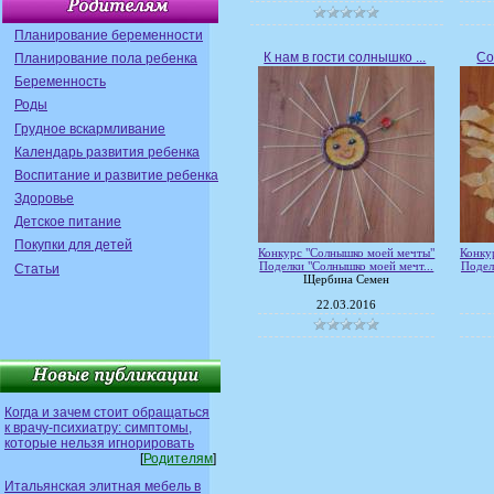
Планирование беременности
К нам в гости солнышко ...
Со
Планирование пола ребенка
Беременность
Роды
Грудное вскармливание
Календарь развития ребенка
Воспитание и развитие ребенка
Здоровье
Детское питание
Покупки для детей
Конкурс "Солнышко моей мечты"
Конку
Поделки "Солнышко моей мечт...
Подел
Статьи
Щербина Семен
22.03.2016
Когда и зачем стоит обращаться
к врачу-психиатру: симптомы,
которые нельзя игнорировать
[
Родителям
]
Итальянская элитная мебель в