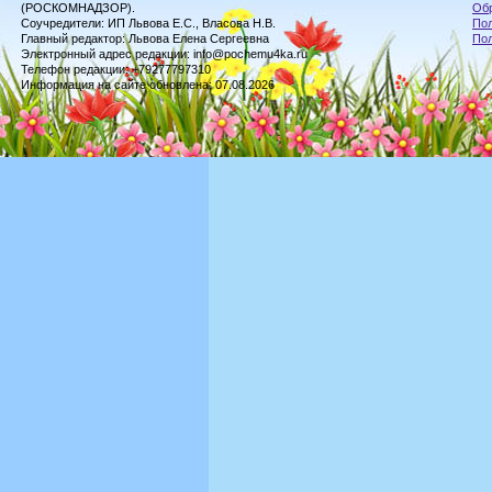
(РОСКОМНАДЗОР).
Обр
Соучредители: ИП Львова Е.С., Власова Н.В.
Пол
Главный редактор: Львова Елена Сергеевна
По
Электронный адрес редакции: info@pochemu4ka.ru
Телефон редакции: +79277797310
Информация на сайте обновлена: 07.08.2026