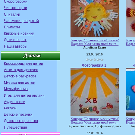
Скороговорки
Чистоговорки
Считалки
Частушки для детей
Приметы
Книжные новинки
Дети говорят
Конкурс "Солнышко моей мечты"
Конку
Поделки "Солнышко моей мечт...
Подел
Наши авторы
Астайкин Ефим
23.03.2016
Кроссворды для детей
Фотография 1
Я
Анкета для девочек
Детские раскраски
Музыка для детей
Мультфильмы
Игры для детей онлайн
Аудиосказки
Ребусы
Детские песенки
Конкурс "Солнышко моей мечты"
Конку
Детское творчество
Поделки "Солнышко моей мечт...
Подел
Аряева Василиса, Трофимова Диана
Ба
Путешествия
22.03.2016