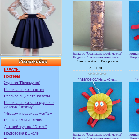
Конкурс "Солнышко моей мечты"
Конку
Поделки "Солнышко моей мечт...
Подел
Скипина Алина Валерьевна
21.01.2017
КВЕСТЫ
Постеры
" Милое солнышко &...
" 
Журнал "Почемучка"
Развивающие занятия
Развивающие стенгазеты
Развивающий календарь 60
детских "почему"
"Играем и развиваемся" 2+
Развиваем мышление
Детский журнал "Это я!"
Подготовка к школе
Конкурс "Солнышко моей мечты"
Конку
Поделки "Солнышко моей мечт...
Подел