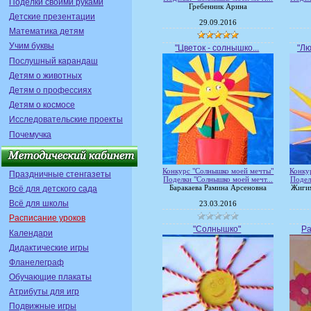
Поделки своими руками
Гребенник Арина
Детские презентации
29.09.2016
Математика детям
Учим буквы
"Цветок - солнышко...
"Лю
Послушный карандаш
Детям о животных
Детям о профессиях
Детям о космосе
Исследовательские проекты
Почемучка
Конкурс "Солнышко моей мечты"
Конку
Праздничные стенгазеты
Поделки "Солнышко моей мечт...
Подел
Всё для детского сада
Баракаева Рамина Арсеновна
Жиги
Всё для школы
23.03.2016
Расписание уроков
"Солнышко"
Ра
Календари
Дидактические игры
Фланелеграф
Обучающие плакаты
Атрибуты для игр
Подвижные игры