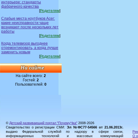
интерьере: стандарты
фабричного качества
[
Родителям
]
Слабые места ноутбуков Acer:
какие неисправности чаще
возникают после нескольких лет
работы
[
Родителям
]
Когда телевизор выгоднее
отремонтировать, а когда лучше
заменить новым
[
Родителям
]
На сайте всего:
2
Гостей:
2
Пользователей:
0
©
Детский развивающий портал "ПочемуЧка"
2008-2026
Свидетельство о регистрации СМИ:
Эл №ФС77-54566 от 21.06.2013г.
выдано Федеральной службой по надзору в сфере связи,
Рек
информационных технологий и массовых коммуникаций
О н