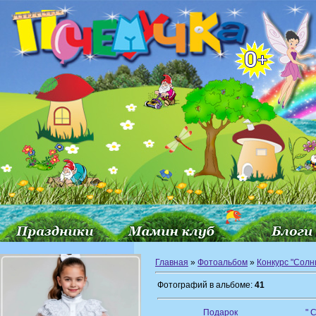
Главная
»
Фотоальбом
»
Конкурс "Сол
Фотографий в альбоме:
41
Подарок
" 