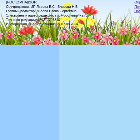
(РОСКОМНАДЗОР).
Обр
Соучредители: ИП Львова Е.С., Власова Н.В.
Пол
Главный редактор: Львова Елена Сергеевна
По
Электронный адрес редакции: info@pochemu4ka.ru
Телефон редакции: +79277797310
Информация на сайте обновлена: 07.08.2026