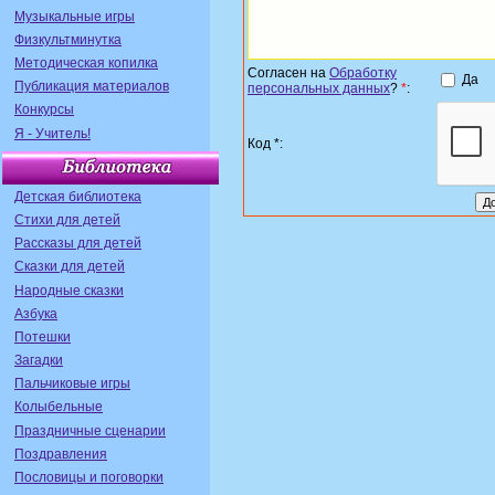
Музыкальные игры
Физкультминутка
Методическая копилка
Согласен на
Обработку
Да
Публикация материалов
персональных данных
?
*
:
Конкурсы
Я - Учитель!
Код *:
Детская библиотека
Стихи для детей
Рассказы для детей
Сказки для детей
Народные сказки
Азбука
Потешки
Загадки
Пальчиковые игры
Колыбельные
Праздничные сценарии
Поздравления
Пословицы и поговорки