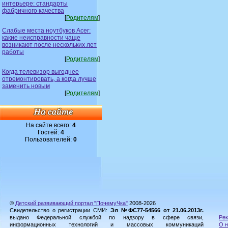
интерьере: стандарты
фабричного качества
[
Родителям
]
Слабые места ноутбуков Acer:
какие неисправности чаще
возникают после нескольких лет
работы
[
Родителям
]
Когда телевизор выгоднее
отремонтировать, а когда лучше
заменить новым
[
Родителям
]
На сайте всего:
4
Гостей:
4
Пользователей:
0
©
Детский развивающий портал "ПочемуЧка"
2008-2026
Свидетельство о регистрации СМИ:
Эл №ФС77-54566 от 21.06.2013г.
выдано Федеральной службой по надзору в сфере связи,
Рек
информационных технологий и массовых коммуникаций
О н