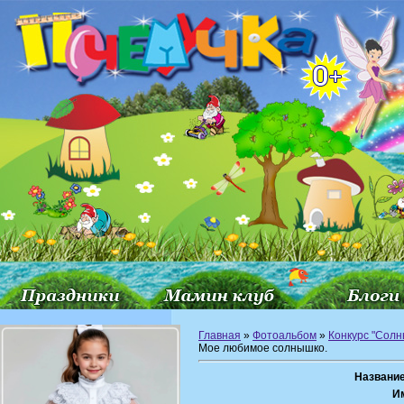
Главная
»
Фотоальбом
»
Конкурс "Сол
Мое любимое солнышко.
Название
И