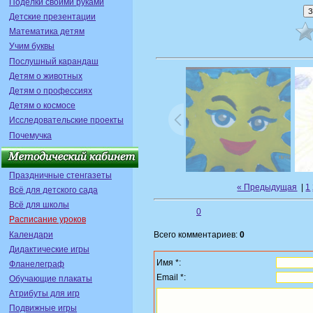
Поделки своими руками
Детские презентации
Математика детям
Учим буквы
Послушный карандаш
Детям о животных
Детям о профессиях
Детям о космосе
Исследовательские проекты
Почемучка
Праздничные стенгазеты
« Предыдущая
|
1
Всё для детского сада
Всё для школы
0
Расписание уроков
Календари
Всего комментариев:
0
Дидактические игры
Имя *:
Фланелеграф
Email *:
Обучающие плакаты
Атрибуты для игр
Подвижные игры