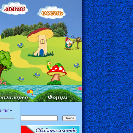
ечты"
»