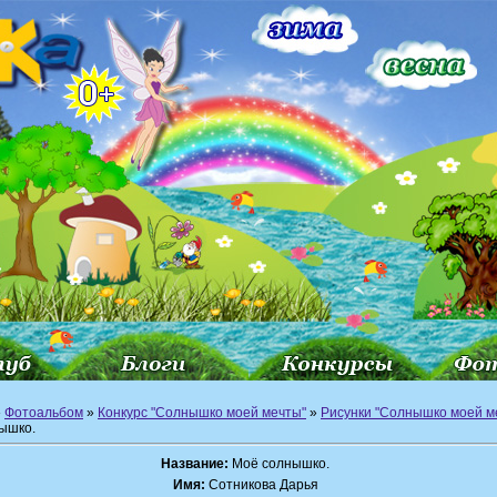
»
Фотоальбом
»
Конкурс "Солнышко моей мечты"
»
Рисунки "Солнышко моей м
ышко.
Название:
Моё солнышко.
Имя:
Сотникова Дарья