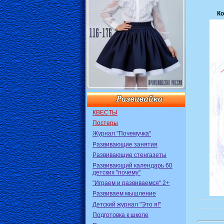
Ко
КВЕСТЫ
Постеры
Журнал "Почемучка"
Развивающие занятия
Развивающие стенгазеты
Развивающий календарь 60
детских "почему"
"Играем и развиваемся" 2+
Развиваем мышление
Детский журнал "Это я!"
Подготовка к школе