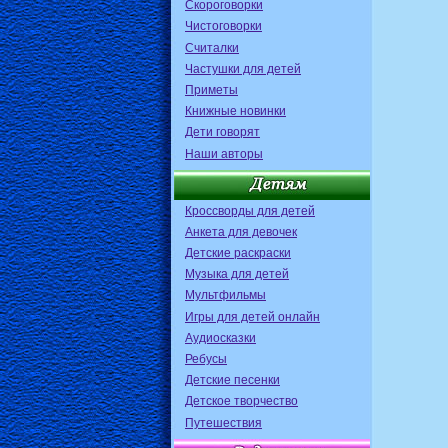
Скороговорки
Чистоговорки
Считалки
Частушки для детей
Приметы
Книжные новинки
Дети говорят
Наши авторы
Кроссворды для детей
Анкета для девочек
Детские раскраски
Музыка для детей
Мультфильмы
Игры для детей онлайн
Аудиосказки
Ребусы
Детские песенки
Детское творчество
Путешествия