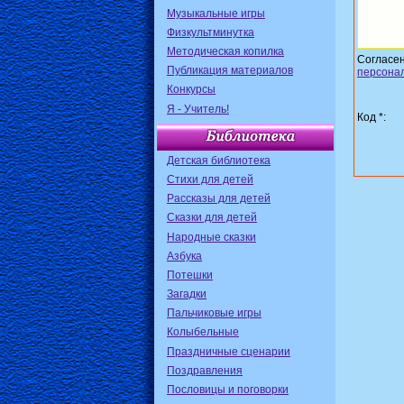
Музыкальные игры
Физкультминутка
Методическая копилка
Согласе
Публикация материалов
персона
Конкурсы
Я - Учитель!
Код *:
Детская библиотека
Стихи для детей
Рассказы для детей
Сказки для детей
Народные сказки
Азбука
Потешки
Загадки
Пальчиковые игры
Колыбельные
Праздничные сценарии
Поздравления
Пословицы и поговорки