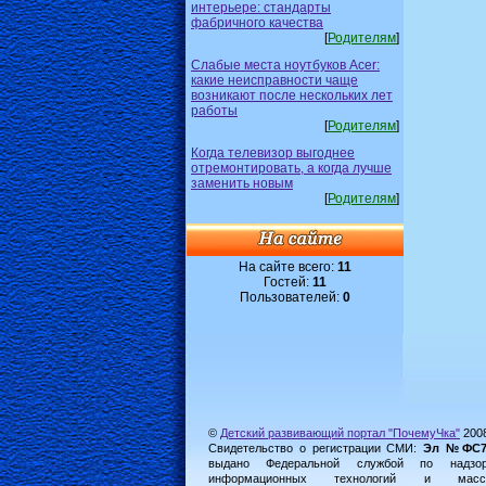
интерьере: стандарты
фабричного качества
[
Родителям
]
Слабые места ноутбуков Acer:
какие неисправности чаще
возникают после нескольких лет
работы
[
Родителям
]
Когда телевизор выгоднее
отремонтировать, а когда лучше
заменить новым
[
Родителям
]
На сайте всего:
11
Гостей:
11
Пользователей:
0
©
Детский развивающий портал "ПочемуЧка"
200
Свидетельство о регистрации СМИ:
Эл №ФС77-
выдано Федеральной службой по надз
информационных технологий и масс