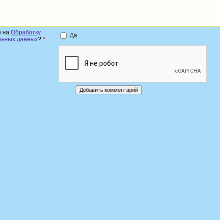
н на
Обработку
Да
льных данных
?
*
: