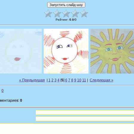
Рейтинг
:
0.0
/
0
« Предыдущая
|
1
2
3
4
[
5
]
6
7
8
9
10
11
|
Следующая »
0
мментариев:
0