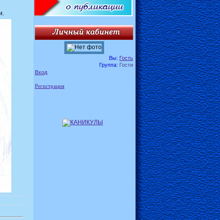
и.
Вы:
Гость
Группа:
Гости
Вход
Регистрация