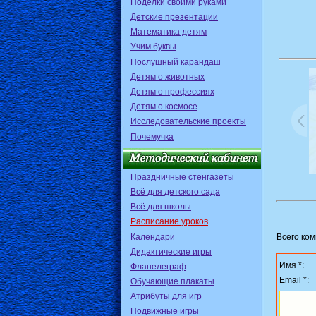
Поделки своими руками
Детские презентации
Математика детям
Учим буквы
Послушный карандаш
Детям о животных
Детям о профессиях
Детям о космосе
Исследовательские проекты
Почемучка
Праздничные стенгазеты
Всё для детского сада
Всё для школы
Расписание уроков
Календари
Всего ко
Дидактические игры
Имя *:
Фланелеграф
Email *:
Обучающие плакаты
Атрибуты для игр
Подвижные игры