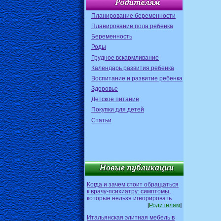
Планирование беременности
Планирование пола ребенка
Беременность
Роды
Грудное вскармливание
Календарь развития ребенка
Воспитание и развитие ребенка
Здоровье
Детское питание
Покупки для детей
Статьи
Когда и зачем стоит обращаться
к врачу-психиатру: симптомы,
которые нельзя игнорировать
[
Родителям
]
Итальянская элитная мебель в