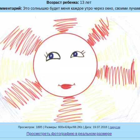
Возраст ребенка:
13 лет
мментарий:
Это солнышко будет меня каждое утро через окно, своими лучам
Просмотров: 1895 | Размеры: 600x424px/68.2Kb | Дата: 19.07.2016 |
ларусик
Просмотреть фотографию в реальном размере