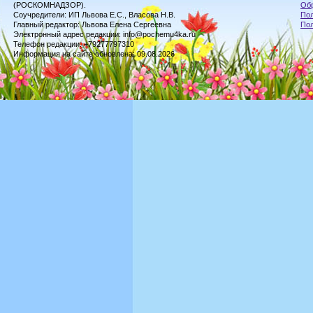
(РОСКОМНАДЗОР).
Обр
Соучредители: ИП Львова Е.С., Власова Н.В.
Пол
Главный редактор: Львова Елена Сергеевна
По
Электронный адрес редакции: info@pochemu4ka.ru
Телефон редакции: +79277797310
Информация на сайте обновлена: 09.08.2026