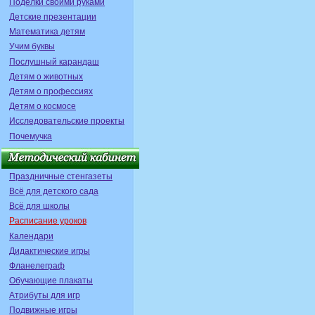
Поделки своими руками
Детские презентации
Математика детям
Учим буквы
Послушный карандаш
Детям о животных
Детям о профессиях
Детям о космосе
Исследовательские проекты
Почемучка
Праздничные стенгазеты
Всё для детского сада
Всё для школы
Расписание уроков
Календари
Дидактические игры
Фланелеграф
Обучающие плакаты
Атрибуты для игр
Подвижные игры