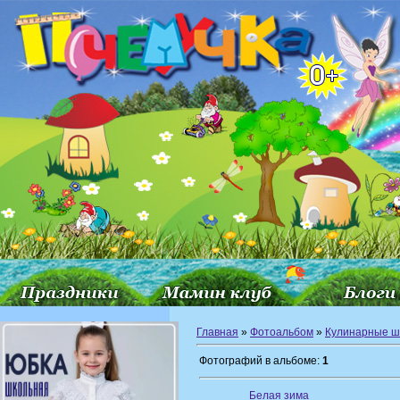
Главная
»
Фотоальбом
»
Кулинарные 
Фотографий в альбоме:
1
Белая зима