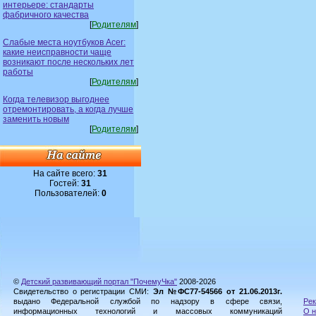
интерьере: стандарты
фабричного качества
[
Родителям
]
Слабые места ноутбуков Acer:
какие неисправности чаще
возникают после нескольких лет
работы
[
Родителям
]
Когда телевизор выгоднее
отремонтировать, а когда лучше
заменить новым
[
Родителям
]
На сайте всего:
31
Гостей:
31
Пользователей:
0
©
Детский развивающий портал "ПочемуЧка"
2008-2026
Свидетельство о регистрации СМИ:
Эл №ФС77-54566 от 21.06.2013г.
выдано Федеральной службой по надзору в сфере связи,
Рек
информационных технологий и массовых коммуникаций
О н