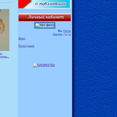
Вы:
Гость
Группа:
Гости
Вход
Регистрация
ры
евры...