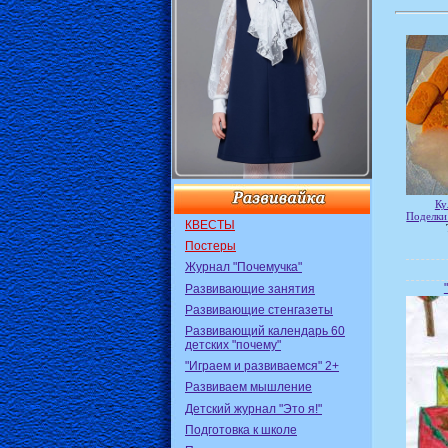
Ку
Поделки
КВЕСТЫ
Постеры
Журнал "Почемучка"
Развивающие занятия
Развивающие стенгазеты
Развивающий календарь 60
детских "почему"
"Играем и развиваемся" 2+
Развиваем мышление
Детский журнал "Это я!"
Подготовка к школе