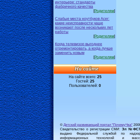
интерьере: стандарты
фабричного качества
[
Родителям
]
Слабые места ноутбуков Acer:
какие неисправности чаще
возникают после нескольких лет
работы
[
Родителям
]
Когда телевизор выгоднее
отремонтировать, а когда лучше
заменить новым
[
Родителям
]
На сайте всего:
25
Гостей:
25
Пользователей:
0
©
Детский развивающий портал "ПочемуЧка"
200
Свидетельство о регистрации СМИ:
Эл №ФС77-
выдано Федеральной службой по надз
информационных технологий и масс