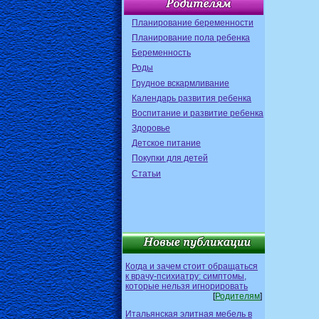
Планирование беременности
Планирование пола ребенка
Беременность
Роды
Грудное вскармливание
Календарь развития ребенка
Воспитание и развитие ребенка
Здоровье
Детское питание
Покупки для детей
Статьи
Когда и зачем стоит обращаться
к врачу-психиатру: симптомы,
которые нельзя игнорировать
[
Родителям
]
Итальянская элитная мебель в