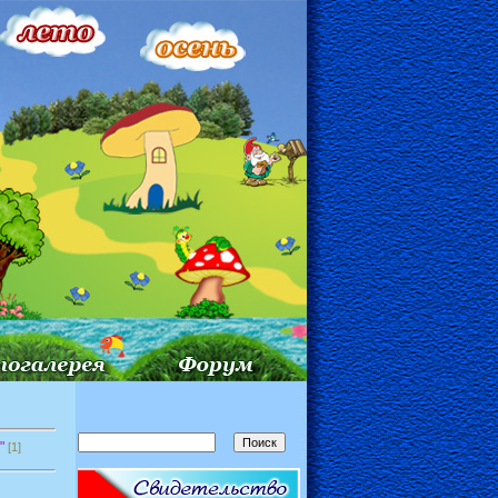
"
[1]