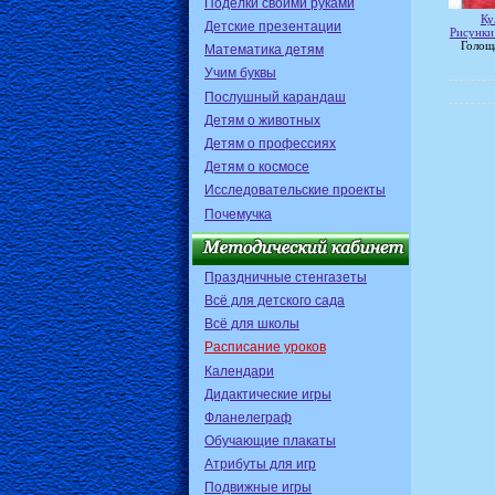
Поделки своими руками
Ку
Детские презентации
Рисунки
Голощ
Математика детям
Учим буквы
Послушный карандаш
Детям о животных
Детям о профессиях
Детям о космосе
Исследовательские проекты
Почемучка
Праздничные стенгазеты
Всё для детского сада
Всё для школы
Расписание уроков
Календари
Дидактические игры
Фланелеграф
Обучающие плакаты
Атрибуты для игр
Подвижные игры