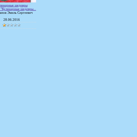
линарные шедевры
 "Кулинарные шедевры...
апов Эмиль Сергеевич
28.06.2016