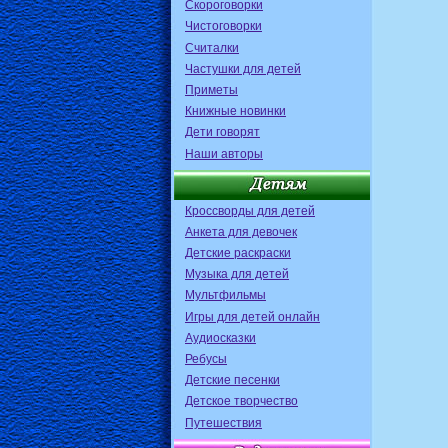
Скороговорки
Чистоговорки
Считалки
Частушки для детей
Приметы
Книжные новинки
Дети говорят
Наши авторы
Кроссворды для детей
Анкета для девочек
Детские раскраски
Музыка для детей
Мультфильмы
Игры для детей онлайн
Аудиосказки
Ребусы
Детские песенки
Детское творчество
Путешествия