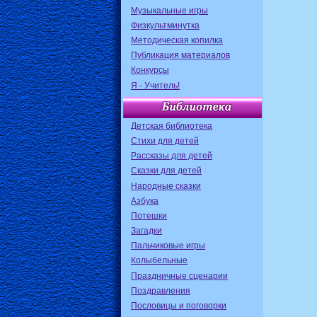
Музыкальные игры
Физкультминутка
Методическая копилка
Публикация материалов
Конкурсы
Я - Учитель!
Детская библиотека
Стихи для детей
Рассказы для детей
Сказки для детей
Народные сказки
Азбука
Потешки
Загадки
Пальчиковые игры
Колыбельные
Праздничные сценарии
Поздравления
Пословицы и поговорки