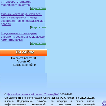
интерьере: стандарты
фабричного качества
[
Родителям
]
Слабые места ноутбуков Acer:
какие неисправности чаще
возникают после нескольких лет
работы
[
Родителям
]
Когда телевизор выгоднее
отремонтировать, а когда лучше
заменить новым
[
Родителям
]
На сайте всего:
60
Гостей:
60
Пользователей:
0
©
Детский развивающий портал "ПочемуЧка"
2008-2026
Свидетельство о регистрации СМИ:
Эл №ФС77-54566 от 21.06.2013г.
выдано Федеральной службой по надзору в сфере связи,
Рек
информационных технологий и массовых коммуникаций
О н