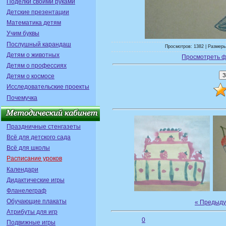
Поделки своими руками
Детские презентации
Математика детям
Учим буквы
Послушный карандаш
Просмотров: 1382 | Размеры
Детям о животных
Просмотреть ф
Детям о профессиях
Детям о космосе
Исследовательские проекты
Почемучка
Праздничные стенгазеты
Всё для детского сада
Всё для школы
Расписание уроков
Календари
Дидактические игры
Фланелеграф
Обучающие плакаты
« Предыд
Атрибуты для игр
0
Подвижные игры