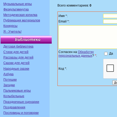
Музыкальные игры
Всего комментариев:
0
Физкультминутка
Методическая копилка
Имя *:
Публикация материалов
Email *:
Конкурсы
Я - Учитель!
Детская библиотека
Стихи для детей
Согласен на
Обработку
Да
персональных данных
?
*
:
Рассказы для детей
Сказки для детей
Народные сказки
Код *:
Азбука
Потешки
Загадки
Пальчиковые игры
Колыбельные
Праздничные сценарии
Поздравления
Пословицы и поговорки