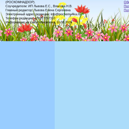
(РОСКОМНАДЗОР).
Обр
Соучредители: ИП Львова Е.С., Власова Н.В.
Пол
Главный редактор: Львова Елена Сергеевна
По
Электронный адрес редакции: info@pochemu4ka.ru
Телефон редакции: +79277797310
Информация на сайте обновлена: 10.08.2026