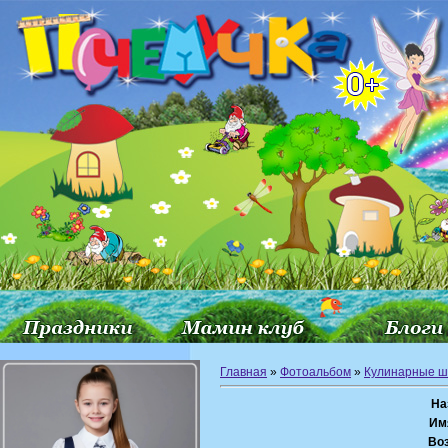
Главная
»
Фотоальбом
»
Кулинарные 
На
Им
Воз