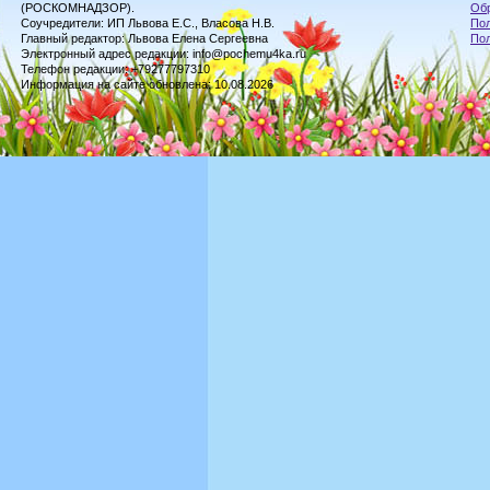
(РОСКОМНАДЗОР).
Обр
Соучредители: ИП Львова Е.С., Власова Н.В.
Пол
Главный редактор: Львова Елена Сергеевна
По
Электронный адрес редакции: info@pochemu4ka.ru
Телефон редакции: +79277797310
Информация на сайте обновлена: 10.08.2026