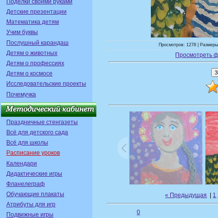
Поделки своими руками
Детские презентации
Математика детям
Учим буквы
Послушный карандаш
Просмотров: 1278 | Размеры
Детям о животных
Просмотреть ф
Детям о профессиях
Детям о космосе
Исследовательские проекты
Почемучка
Праздничные стенгазеты
Всё для детского сада
Всё для школы
Расписание уроков
Календари
Дидактические игры
Фланелеграф
Обучающие плакаты
« Предыдущая
|
1
Атрибуты для игр
0
Подвижные игры