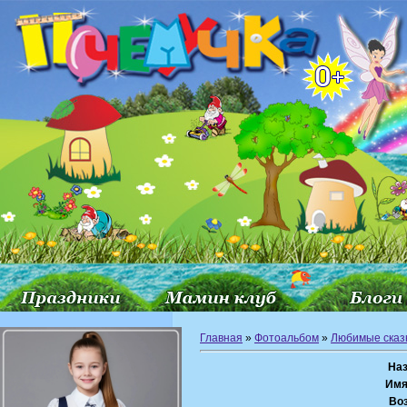
Главная
»
Фотоальбом
»
Любимые сказ
Наз
Имя
Воз