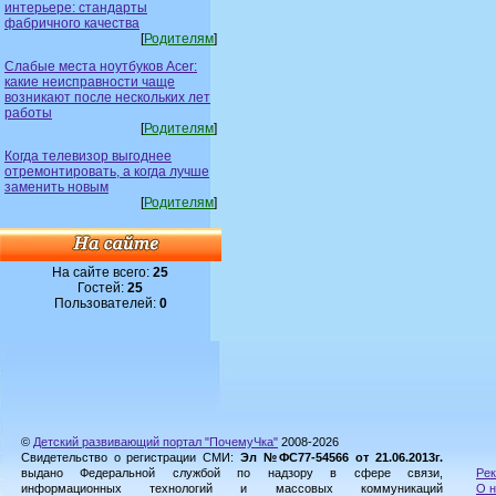
интерьере: стандарты
фабричного качества
[
Родителям
]
Слабые места ноутбуков Acer:
какие неисправности чаще
возникают после нескольких лет
работы
[
Родителям
]
Когда телевизор выгоднее
отремонтировать, а когда лучше
заменить новым
[
Родителям
]
На сайте всего:
25
Гостей:
25
Пользователей:
0
©
Детский развивающий портал "ПочемуЧка"
2008-2026
Свидетельство о регистрации СМИ:
Эл №ФС77-54566 от 21.06.2013г.
выдано Федеральной службой по надзору в сфере связи,
Рек
информационных технологий и массовых коммуникаций
О н