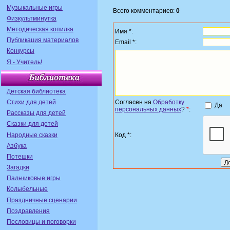
Музыкальные игры
Всего комментариев:
0
Физкультминутка
Методическая копилка
Имя *:
Публикация материалов
Email *:
Конкурсы
Я - Учитель!
Детская библиотека
Стихи для детей
Согласен на
Обработку
Да
персональных данных
?
*
:
Рассказы для детей
Сказки для детей
Народные сказки
Код *:
Азбука
Потешки
Загадки
Пальчиковые игры
Колыбельные
Праздничные сценарии
Поздравления
Пословицы и поговорки