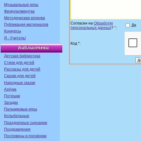
Музыкальные игры
Физкультминутка
Методическая копилка
Согласен на
Обработку
Публикация материалов
Да
персональных данных
?
*
:
Конкурсы
Я - Учитель!
Код *:
Детская библиотека
Стихи для детей
Рассказы для детей
Сказки для детей
Народные сказки
Азбука
Потешки
Загадки
Пальчиковые игры
Колыбельные
Праздничные сценарии
Поздравления
Пословицы и поговорки