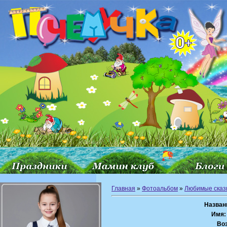
Главная
»
Фотоальбом
»
Любимые сказ
Назван
Имя:
Воз