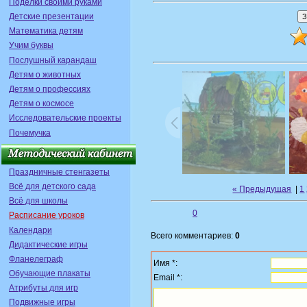
Поделки своими руками
Детские презентации
Математика детям
Учим буквы
Послушный карандаш
Детям о животных
Детям о профессиях
Детям о космосе
Исследовательские проекты
Почемучка
Праздничные стенгазеты
Всё для детского сада
« Предыдущая
|
1
Всё для школы
0
Расписание уроков
Календари
Всего комментариев:
0
Дидактические игры
Фланелеграф
Имя *:
Обучающие плакаты
Email *:
Атрибуты для игр
Подвижные игры