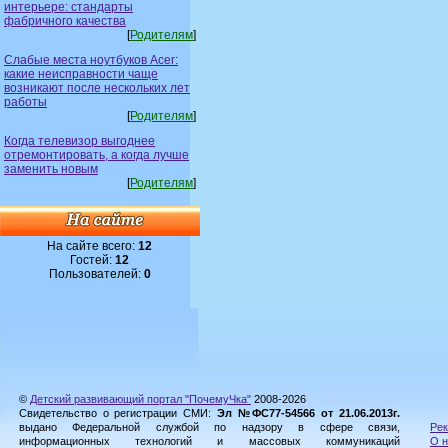
интерьере: стандарты
фабричного качества
[
Родителям
]
Слабые места ноутбуков Acer:
какие неисправности чаще
возникают после нескольких лет
работы
[
Родителям
]
Когда телевизор выгоднее
отремонтировать, а когда лучше
заменить новым
[
Родителям
]
На сайте всего:
12
Гостей:
12
Пользователей:
0
©
Детский развивающий портал "ПочемуЧка"
2008-2026
Свидетельство о регистрации СМИ:
Эл №ФС77-54566 от 21.06.2013г.
выдано Федеральной службой по надзору в сфере связи,
Рек
информационных технологий и массовых коммуникаций
О н