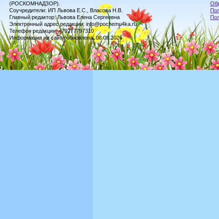
(РОСКОМНАДЗОР).
Обр
Соучредители: ИП Львова Е.С., Власова Н.В.
Пол
Главный редактор: Львова Елена Сергеевна
По
Электронный адрес редакции: info@pochemu4ka.ru
Телефон редакции: +79277797310
Информация на сайте обновлена: 08.08.2026