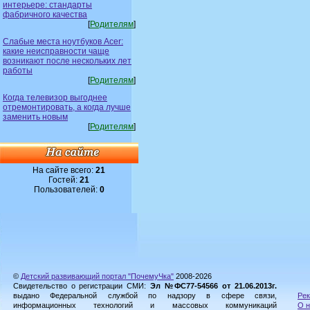
интерьере: стандарты
фабричного качества
[
Родителям
]
Слабые места ноутбуков Acer:
какие неисправности чаще
возникают после нескольких лет
работы
[
Родителям
]
Когда телевизор выгоднее
отремонтировать, а когда лучше
заменить новым
[
Родителям
]
На сайте всего:
21
Гостей:
21
Пользователей:
0
©
Детский развивающий портал "ПочемуЧка"
2008-2026
Свидетельство о регистрации СМИ:
Эл №ФС77-54566 от 21.06.2013г.
выдано Федеральной службой по надзору в сфере связи,
Рек
информационных технологий и массовых коммуникаций
О н