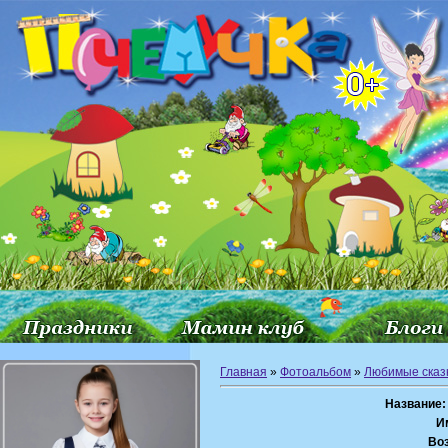
Главная
»
Фотоальбом
»
Любимые сказ
Название:
И
Воз