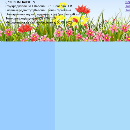
(РОСКОМНАДЗОР).
Обр
Соучредители: ИП Львова Е.С., Власова Н.В.
Пол
Главный редактор: Львова Елена Сергеевна
По
Электронный адрес редакции: info@pochemu4ka.ru
Телефон редакции: +79277797310
Информация на сайте обновлена: 08.08.2026