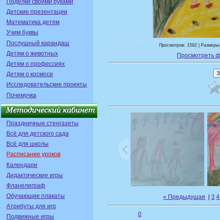
Поделки своими руками
Детские презентации
Математика детям
Учим буквы
Послушный карандаш
Просмотров: 1592 | Размеры:
Детям о животных
Просмотреть ф
Детям о профессиях
Детям о космосе
Исследовательские проекты
Почемучка
Праздничные стенгазеты
Всё для детского сада
Всё для школы
Расписание уроков
Календари
Дидактические игры
Фланелеграф
Обучающие плакаты
« Предыдущая
|
3
4
Атрибуты для игр
0
Подвижные игры