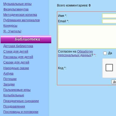
Музыкальные игры
Всего комментариев:
0
Физкультминутка
Методическая копилка
Имя *:
Публикация материалов
Email *:
Конкурсы
Я - Учитель!
Детская библиотека
Стихи для детей
Согласен на
Обработку
Да
персональных данных
?
*
:
Рассказы для детей
Сказки для детей
Народные сказки
Код *:
Азбука
Потешки
Загадки
Пальчиковые игры
Колыбельные
Праздничные сценарии
Поздравления
Пословицы и поговорки