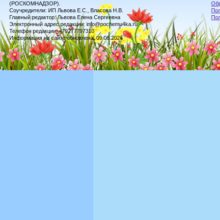
(РОСКОМНАДЗОР).
Обр
Соучредители: ИП Львова Е.С., Власова Н.В.
Пол
Главный редактор: Львова Елена Сергеевна
По
Электронный адрес редакции: info@pochemu4ka.ru
Телефон редакции: +79277797310
Информация на сайте обновлена: 09.08.2026