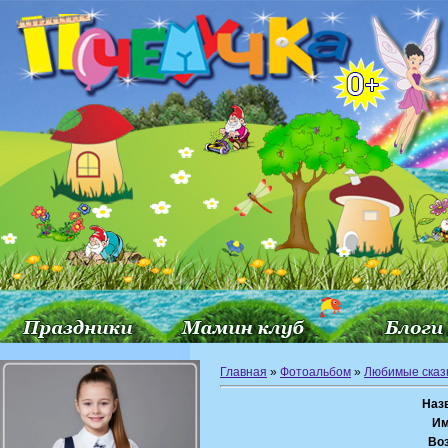
Главная
»
Фотоальбом
»
Любимые сказ
Наз
Им
Воз