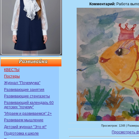
Комментарий:
Работа выпо
КВЕСТЫ
Постеры
Журнал "Почемучка"
Развивающие занятия
Развивающие стенгазеты
Развивающий календарь 60
детских "почему"
"Играем и развиваемся" 2+
Развиваем мышление
Просмотров: 1248 | Размеры
Детский журнал "Это я!"
Просмотреть ф
Подготовка к школе