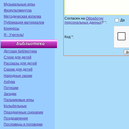
Музыкальные игры
Физкультминутка
Методическая копилка
Согласен на
Обработку
Да
персональных данных
?
*
:
Публикация материалов
Конкурсы
Я - Учитель!
Код *:
Детская библиотека
Стихи для детей
Рассказы для детей
Сказки для детей
Народные сказки
Азбука
Потешки
Загадки
Пальчиковые игры
Колыбельные
Праздничные сценарии
Поздравления
Пословицы и поговорки