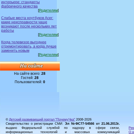
интерьере: стандарты
фабричного качества
[
Родителям
]
Слабые места ноутбуков Acer:
какие неисправности чаще
возникают после нескольких лет
работы
[
Родителям
]
Когда телевизор выгоднее
отремонтировать, а когда лучше
заменить новым
[
Родителям
]
На сайте всего:
28
Гостей:
28
Пользователей:
0
©
Детский развивающий портал "ПочемуЧка"
2008-2026
Свидетельство о регистрации СМИ:
Эл №ФС77-54566 от 21.06.2013г.
выдано Федеральной службой по надзору в сфере связи,
Рек
информационных технологий и массовых коммуникаций
О н