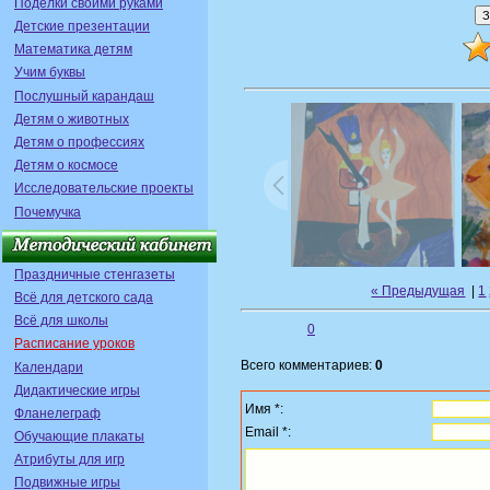
Поделки своими руками
Детские презентации
Математика детям
Учим буквы
Послушный карандаш
Детям о животных
Детям о профессиях
Детям о космосе
Исследовательские проекты
Почемучка
Праздничные стенгазеты
« Предыдущая
|
1
Всё для детского сада
Всё для школы
0
Расписание уроков
Всего комментариев:
0
Календари
Дидактические игры
Имя *:
Фланелеграф
Email *:
Обучающие плакаты
Атрибуты для игр
Подвижные игры