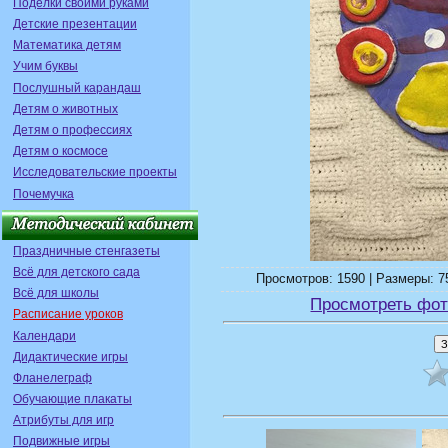
Поделки своими руками
Детские презентации
Математика детям
Учим буквы
Послушный карандаш
Детям о животных
Детям о профессиях
Детям о космосе
Исследовательские проекты
Почемучка
Праздничные стенгазеты
Всё для детского сада
Просмотров: 1590 | Размеры: 75
Всё для школы
Просмотреть фот
Расписание уроков
Календари
Дидактические игры
Фланелеграф
Обучающие плакаты
Атрибуты для игр
Подвижные игры