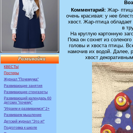
Воз
Комментарий:
Жар- птица
очень красивая: у нее бле
хвост. Жар-птица обладает
в тр
На круглую картонную заг
Пока он сохнет из соленого
головы и хвоста птицы. Вс
намочив их водой. Далее, 
хвост декоративным
КВЕСТЫ
Постеры
Журнал "Почемучка"
Развивающие занятия
Развивающие стенгазеты
Развивающий календарь 60
детских "почему"
"Играем и развиваемся" 2+
Развиваем мышление
Детский журнал "Это я!"
Подготовка к школе