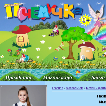
Главная
»
Фотоальбом
»
Мечты и фант
Назв
Им