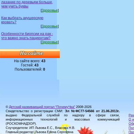
лазание по деревьям больше,
чем учить буквы
[
Здоровье
]
Как выбрать акушерскую
кровать?
[
Здоровье
]
Особенности биопсии на рак -
что важно знать пациентам?
[
Здоровье
]
На сайте всего:
43
Гостей:
43
Пользователей:
0
©
Детский развивающий портал "ПочемуЧка"
2008-2026
Свидетельство о регистрации СМИ:
Эл №ФС77-54566 от 21.06.2013г.
выдано Федеральной службой по надзору в сфере связи,
Рек
информационных технологий и массовых коммуникаций
О н
(РОСКОМНАДЗОР).
Обр
Соучредители: ИП Львова Е.С., Власова Н.В.
Пол
Главный редактор: Львова Елена Сергеевна
По