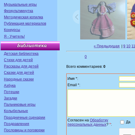
Музыкальные игры
Физкультминутка
Методическая копилка
Публикация материалов
Конкурсы
Я - Учитель!
« Предыдущая
|
9
10
1
Детская библиотека
0
Стихи для детей
Рассказы для детей
Всего комментариев:
0
Сказки для детей
Имя *:
Народные сказки
Email *:
Азбука
Потешки
Загадки
Пальчиковые игры
Колыбельные
Праздничные сценарии
Согласен на
Обработку
Да
Поздравления
персональных данных
?
*
:
Пословицы и поговорки