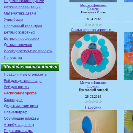
Поделки своими руками
Мечты и фантазии
Детские презентации
Поделки
Невструев Роман
Математика детям
18.04.2018
Учим буквы
Послушный карандаш
Божья коровка играет с ...
Детям о животных
Детям о профессиях
Детям о космосе
Исследовательские проекты
Почемучка
Праздничные стенгазеты
Всё для детского сада
Мечты и фантазии
Поделки
Всё для школы
Преловский Андрей
Расписание уроков
28.03.2018
Календари
Дидактические игры
Парусник
Фланелеграф
Обучающие плакаты
Атрибуты для игр
Подвижные игры