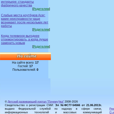
интерьере: стандарты
фабричного качества
[
Родителям
]
Слабые места ноутбуков Acer:
какие неисправности чаще
возникают после нескольких лет
работы
[
Родителям
]
Когда телевизор выгоднее
отремонтировать, а когда лучше
заменить новым
[
Родителям
]
На сайте всего:
17
Гостей:
17
Пользователей:
0
©
Детский развивающий портал "ПочемуЧка"
2008-2026
Свидетельство о регистрации СМИ:
Эл №ФС77-54566 от 21.06.2013г.
выдано Федеральной службой по надзору в сфере связи,
Рек
информационных технологий и массовых коммуникаций
О н