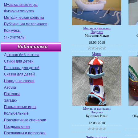
Музыкальные игры
Физкультминутка
Методическая копилка
Публикация материалов
Мечты и фантазии
Конкурсы
Поделки
Миронов Макар
Я - Учитель!
18.03.2018
Маяк
Детская библиотека
Стихи для детей
Рассказы для детей
Сказки для детей
Народные сказки
Азбука
Потешки
Загадки
Пальчиковые игры
Мечты и фантазии
Поделки
Колыбельные
Куницын Иван
Обу
Праздничные сценарии
12.03.2018
Поздравления
Пословицы и поговорки
Зубная фея