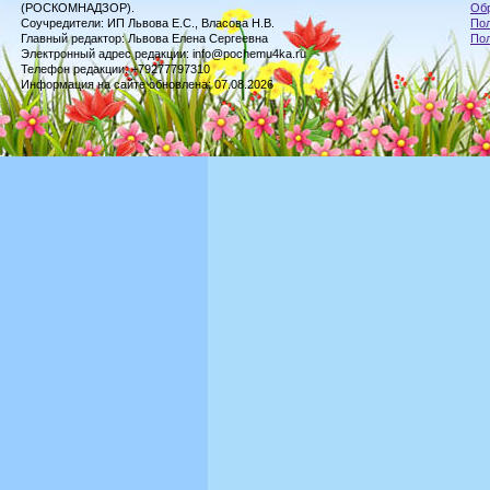
(РОСКОМНАДЗОР).
Обр
Соучредители: ИП Львова Е.С., Власова Н.В.
Пол
Главный редактор: Львова Елена Сергеевна
По
Электронный адрес редакции: info@pochemu4ka.ru
Телефон редакции: +79277797310
Информация на сайте обновлена: 07.08.2026