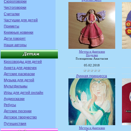
Скороговорки
Чистоговорки
Считалки
Частушки для детей
Приметы
Книжные новинки
Дети говорят
Наши авторы
Мечты и фантазии
Поделки
Голощапова Анастасия
Кроссворды для детей
05.02.2018
Анкета для девочек
Детские раскраски
Лунная принцесса
Музыка для детей
Мультфильмы
Игры для детей онлайн
Аудиосказки
Ребусы
Детские песенки
Детское творчество
Путешествия
Мечты и фантазии