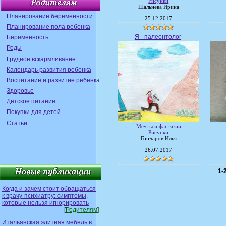
Рисунки
Шальнева Ирина
Планирование беременности
25.12.2017
Планирование пола ребенка
Я - палеонтолог
Беременность
Роды
Грудное вскармливание
Календарь развития ребенка
Воспитание и развитие ребенка
Здоровье
Детское питание
Покупки для детей
Статьи
Мечты и фантазии
Рисунки
Гончаров Илья
26.07.2017
1-
Когда и зачем стоит обращаться
к врачу-психиатру: симптомы,
которые нельзя игнорировать
[
Родителям
]
Итальянская элитная мебель в