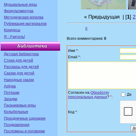
Музыкальные игры
Физкультминутка
« Предыдущая
| [
1
]
2
Методическая копилка
Публикация материалов
0
Конкурсы
Я - Учитель!
Всего комментариев:
0
Имя *:
Детская библиотека
Email *:
Стихи для детей
Рассказы для детей
Сказки для детей
Народные сказки
Азбука
Потешки
Согласен на
Обработку
Да
персональных данных
?
*
:
Загадки
Пальчиковые игры
Колыбельные
Код *:
Праздничные сценарии
Поздравления
Пословицы и поговорки