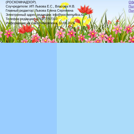
(РОСКОМНАДЗОР).
Обр
Соучредители: ИП Львова Е.С., Власова Н.В.
Пол
Главный редактор: Львова Елена Сергеевна
По
Электронный адрес редакции: info@pochemu4ka.ru
Телефон редакции: +79277797310
Информация на сайте обновлена: 10.08.2026