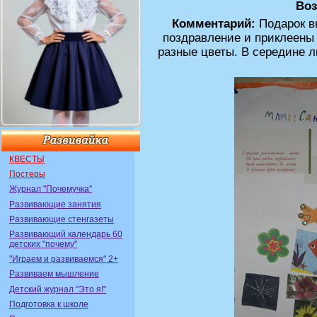
Воз
Комментарий:
Подарок в
поздравление и приклеены
разные цветы. В середине л
КВЕСТЫ
Постеры
Журнал "Почемучка"
Развивающие занятия
Развивающие стенгазеты
Развивающий календарь 60
детских "почему"
"Играем и развиваемся" 2+
Развиваем мышление
Детский журнал "Это я!"
Подготовка к школе