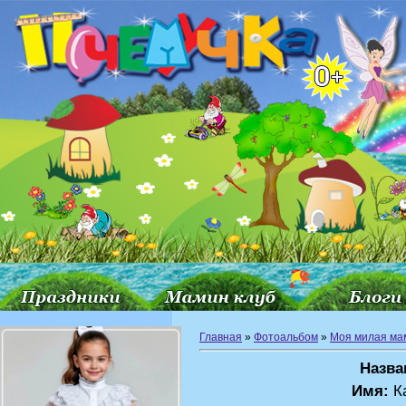
Главная
»
Фотоальбом
»
Моя милая ма
Назва
Имя:
К