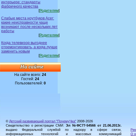
интерьере: стандарты
фабричного качества
[
Родителям
]
Слабые места ноутбуков Acer:
какие неисправности чаще
возникают после нескольких лет
работы
[
Родителям
]
Когда телевизор выгоднее
отремонтировать, а когда лучше
заменить новым
[
Родителям
]
На сайте всего:
24
Гостей:
24
Пользователей:
0
©
Детский развивающий портал "ПочемуЧка"
2008-2026
Свидетельство о регистрации СМИ:
Эл №ФС77-54566 от 21.06.2013г.
выдано Федеральной службой по надзору в сфере связи,
Рек
информационных технологий и массовых коммуникаций
О н