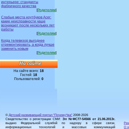
интерьере: стандарты
фабричного качества
[
Родителям
]
Слабые места ноутбуков Acer:
какие неисправности чаще
возникают после нескольких лет
работы
[
Родителям
]
Когда телевизор выгоднее
отремонтировать, а когда лучше
заменить новым
[
Родителям
]
На сайте всего:
18
Гостей:
18
Пользователей:
0
©
Детский развивающий портал "ПочемуЧка"
2008-2026
Свидетельство о регистрации СМИ:
Эл №ФС77-54566 от 21.06.2013г.
выдано Федеральной службой по надзору в сфере связи,
Рек
информационных технологий и массовых коммуникаций
О н