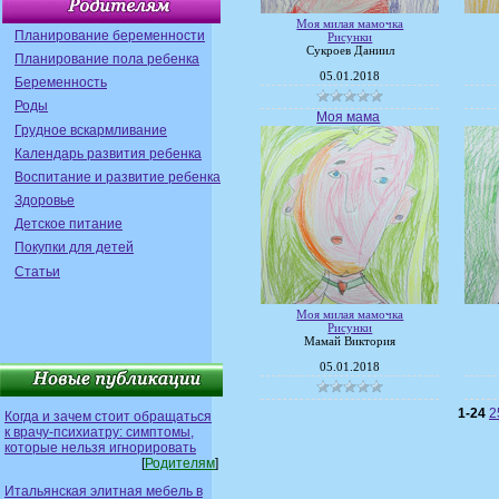
Моя милая мамочка
Планирование беременности
Рисунки
Сукроев Даниил
Планирование пола ребенка
05.01.2018
Беременность
Роды
Моя мама
Грудное вскармливание
Календарь развития ребенка
Воспитание и развитие ребенка
Здоровье
Детское питание
Покупки для детей
Статьи
Моя милая мамочка
Рисунки
Мамай Виктория
05.01.2018
1-24
2
Когда и зачем стоит обращаться
к врачу-психиатру: симптомы,
которые нельзя игнорировать
[
Родителям
]
Итальянская элитная мебель в