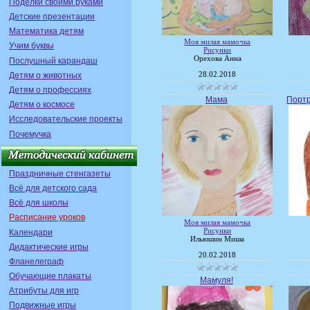
Поделки своими руками
Детские презентации
Математика детям
Моя милая мамочка
Учим буквы
Рисунки
Орехова Анна
Послушный карандаш
Детям о животных
28.02.2018
Детям о профессиях
Мама
Портр
Детям о космосе
Исследовательские проекты
Почемучка
Праздничные стенгазеты
Всё для детского сада
Всё для школы
Расписание уроков
Моя милая мамочка
Рисунки
Календари
Ильюшин Миша
Дидактические игры
20.02.2018
Фланелеграф
Обучающие плакаты
Мамуля!
Атрибуты для игр
Подвижные игры