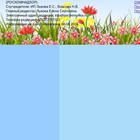
(РОСКОМНАДЗОР).
Обр
Соучредители: ИП Львова Е.С., Власова Н.В.
Пол
Главный редактор: Львова Елена Сергеевна
По
Электронный адрес редакции: info@pochemu4ka.ru
Телефон редакции: +79277797310
Информация на сайте обновлена: 08.08.2026