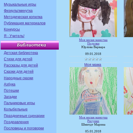
Музыкальные игры
Физкультминутка
Методическая копилка
Публикация материалов
Конкурсы
Я - Учитель!
Моя милая мамочка
Поделки
Юрлова Варвара
Детская библиотека
09.01.2018
Стихи для детей
Моя мама
Рассказы для детей
Сказки для детей
Народные сказки
Азбука
Потешки
Загадки
Пальчиковые игры
Колыбельные
Праздничные сценарии
Моя милая мамочка
Рисунки
Поздравления
Шмитдт Марина
Пословицы и поговорки
05.01.2018