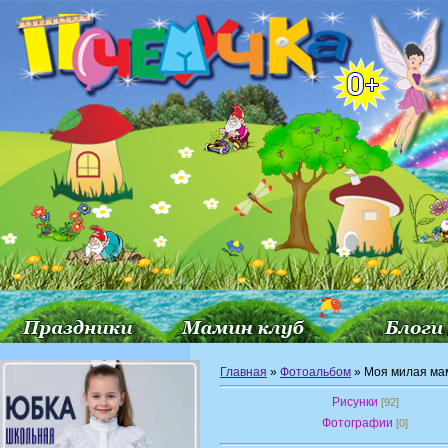
Главная
»
Фотоальбом
» Моя милая ма
Рисунки
[92]
Фотографии
[0]