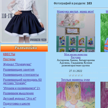
Фотографий в разделе:
103
Мамочка милая, мама моя!
М
КВЕСТЫ
Моя милая мамочка
Рисунки
Постеры
Ахтариева Амина, Батыргареева
Аделина, Гладышева Ксения
Журнал "Почемучка"
разновозрастная группа
Развивающие занятия
27.11.2022
Развивающие стенгазеты
Развивающий календарь 60
Теплые мамины руки
детских "почему"
"Играем и развиваемся" 2+
Развиваем мышление
Детский журнал "Это я!"
Подготовка к школе