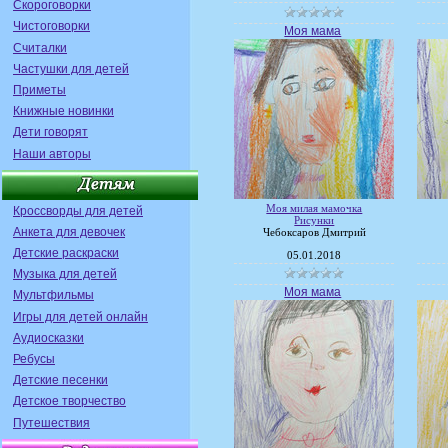
Скороговорки
Чистоговорки
Моя мама
Считалки
Частушки для детей
Приметы
Книжные новинки
Дети говорят
Наши авторы
Моя милая мамочка
Кроссворды для детей
Рисунки
Анкета для девочек
Чебоксаров Дмитрий
Детские раскраски
05.01.2018
Музыка для детей
Моя мама
Мультфильмы
Игры для детей онлайн
Аудиосказки
Ребусы
Детские песенки
Детское творчество
Путешествия