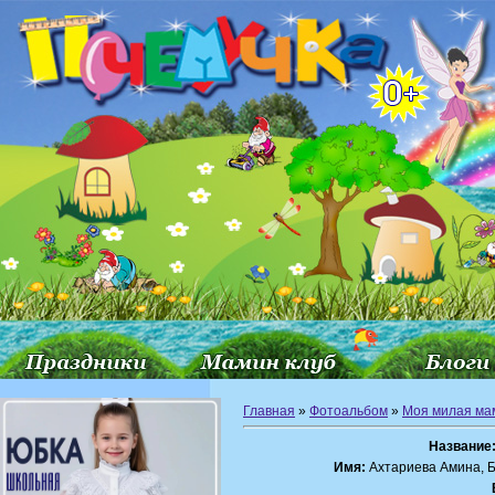
Главная
»
Фотоальбом
»
Моя милая ма
Название
Имя:
Ахтариева Амина, 