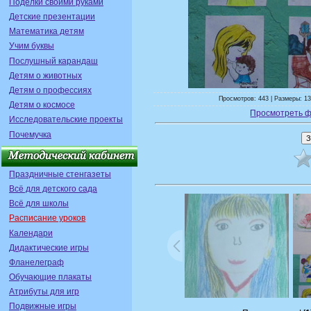
Поделки своими руками
Детские презентации
Математика детям
Учим буквы
Послушный карандаш
Детям о животных
Детям о профессиях
Просмотров: 443 | Размеры: 13
Детям о космосе
Просмотреть ф
Исследовательские проекты
Почемучка
Праздничные стенгазеты
Всё для детского сада
Всё для школы
Расписание уроков
Календари
Дидактические игры
Фланелеграф
Обучающие плакаты
Атрибуты для игр
Подвижные игры