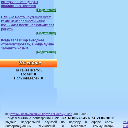
интерьере: стандарты
фабричного качества
[
Родителям
]
Слабые места ноутбуков Acer:
какие неисправности чаще
возникают после нескольких лет
работы
[
Родителям
]
Когда телевизор выгоднее
отремонтировать, а когда лучше
заменить новым
[
Родителям
]
На сайте всего:
8
Гостей:
8
Пользователей:
0
©
Детский развивающий портал "ПочемуЧка"
2008-2026
Свидетельство о регистрации СМИ:
Эл №ФС77-54566 от 21.06.2013г.
выдано Федеральной службой по надзору в сфере связи,
Рек
информационных технологий и массовых коммуникаций
О н