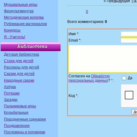
« Предыдущая
| [
1
Музыкальные игры
Физкультминутка
0
Методическая копилка
Всего комментариев:
0
Публикация материалов
Конкурсы
Имя *:
Я - Учитель!
Email *:
Детская библиотека
Стихи для детей
Рассказы для детей
Сказки для детей
Согласен на
Обработку
Да
Народные сказки
персональных данных
?
*
:
Азбука
Потешки
Код *:
Загадки
Пальчиковые игры
Колыбельные
Праздничные сценарии
Поздравления
Пословицы и поговорки