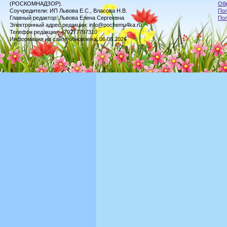
(РОСКОМНАДЗОР).
Обр
Соучредители: ИП Львова Е.С., Власова Н.В.
Пол
Главный редактор: Львова Елена Сергеевна
По
Электронный адрес редакции: info@pochemu4ka.ru
Телефон редакции: +79277797310
Информация на сайте обновлена: 06.08.2026