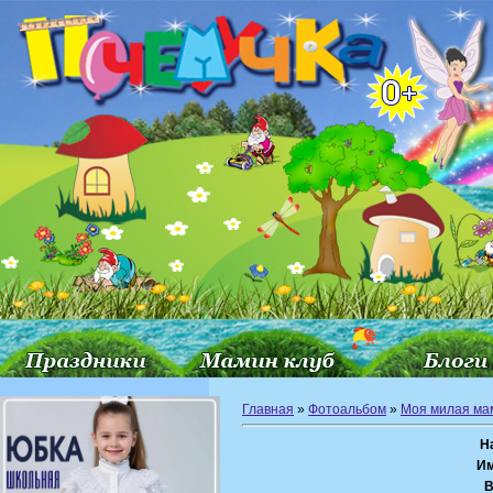
Главная
»
Фотоальбом
»
Моя милая ма
Н
Им
В