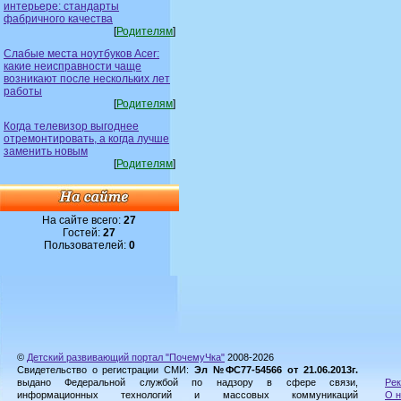
интерьере: стандарты
фабричного качества
[
Родителям
]
Слабые места ноутбуков Acer:
какие неисправности чаще
возникают после нескольких лет
работы
[
Родителям
]
Когда телевизор выгоднее
отремонтировать, а когда лучше
заменить новым
[
Родителям
]
На сайте всего:
27
Гостей:
27
Пользователей:
0
©
Детский развивающий портал "ПочемуЧка"
2008-2026
Свидетельство о регистрации СМИ:
Эл №ФС77-54566 от 21.06.2013г.
выдано Федеральной службой по надзору в сфере связи,
Рек
информационных технологий и массовых коммуникаций
О н