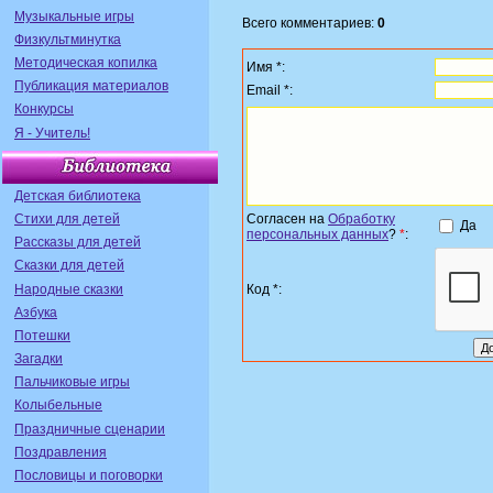
Музыкальные игры
Всего комментариев:
0
Физкультминутка
Методическая копилка
Имя *:
Публикация материалов
Email *:
Конкурсы
Я - Учитель!
Детская библиотека
Стихи для детей
Согласен на
Обработку
Да
персональных данных
?
*
:
Рассказы для детей
Сказки для детей
Народные сказки
Код *:
Азбука
Потешки
Загадки
Пальчиковые игры
Колыбельные
Праздничные сценарии
Поздравления
Пословицы и поговорки