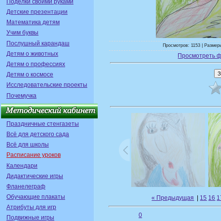
Поделки своими руками
Детские презентации
Математика детям
Учим буквы
Послушный карандаш
Просмотров: 1153 | Размеры
Детям о животных
Просмотреть ф
Детям о профессиях
Детям о космосе
Исследовательские проекты
Почемучка
Праздничные стенгазеты
Всё для детского сада
Всё для школы
Расписание уроков
Календари
Дидактические игры
Фланелеграф
Обучающие плакаты
« Предыдущая
|
15
16
1
Атрибуты для игр
0
Подвижные игры