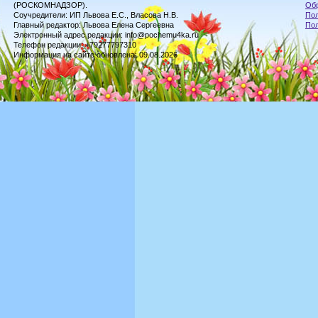
(РОСКОМНАДЗОР).
Обр
Соучредители: ИП Львова Е.С., Власова Н.В.
Пол
Главный редактор: Львова Елена Сергеевна
По
Электронный адрес редакции: info@pochemu4ka.ru
Телефон редакции: +79277797310
Информация на сайте обновлена: 09.08.2026