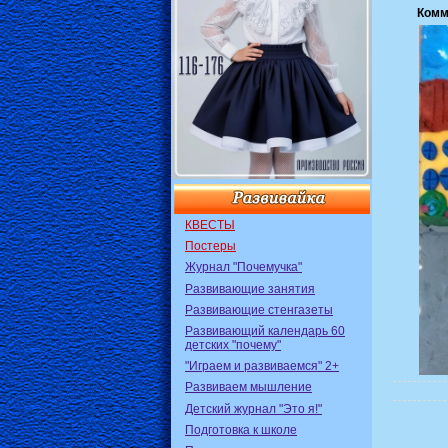
Комм
КВЕСТЫ
Постеры
Журнал "Почемучка"
Развивающие занятия
Развивающие стенгазеты
Развивающий календарь 60
детских "почему"
"Играем и развиваемся" 2+
Развиваем мышление
Детский журнал "Это я!"
Подготовка к школе