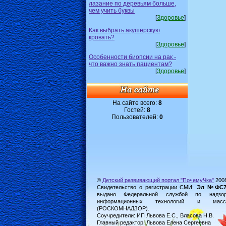
лазание по деревьям больше,
чем учить буквы
[
Здоровье
]
Как выбрать акушерскую
кровать?
[
Здоровье
]
Особенности биопсии на рак -
что важно знать пациентам?
[
Здоровье
]
На сайте всего:
8
Гостей:
8
Пользователей:
0
©
Детский развивающий портал "ПочемуЧка"
200
Свидетельство о регистрации СМИ:
Эл №ФС77-
выдано Федеральной службой по надз
информационных технологий и масс
(РОСКОМНАДЗОР).
Соучредители: ИП Львова Е.С., Власова Н.В.
Главный редактор: Львова Елена Сергеевна