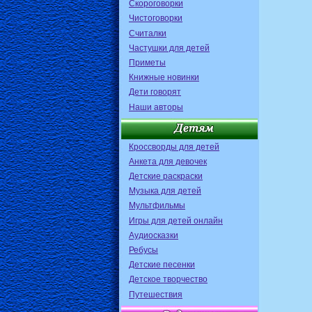
Скороговорки
Чистоговорки
Считалки
Частушки для детей
Приметы
Книжные новинки
Дети говорят
Наши авторы
Кроссворды для детей
Анкета для девочек
Детские раскраски
Музыка для детей
Мультфильмы
Игры для детей онлайн
Аудиосказки
Ребусы
Детские песенки
Детское творчество
Путешествия