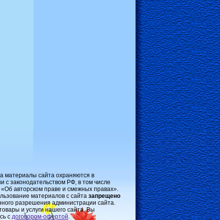
на материалы сайта охраняются в
и с законодательством РФ, в том числе
 «Об авторском праве и смежных правах».
льзование материалов с сайта
запрещено
нного разрешения администрации сайта.
товары и услуги нашего сайта, Вы
сь с
договором-oфертой
.