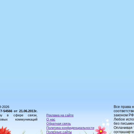
Все права 
8-2026
соответстви
54566 от 21.06.2013г.
законом РФ
ору в сфере связи,
Реклама на сайте
Любое испо
овых коммуникаций
О нас
без письме
Обратная связь
Оплачивая 
Политика конфиденциальности
соглашаете
Полезные сайты