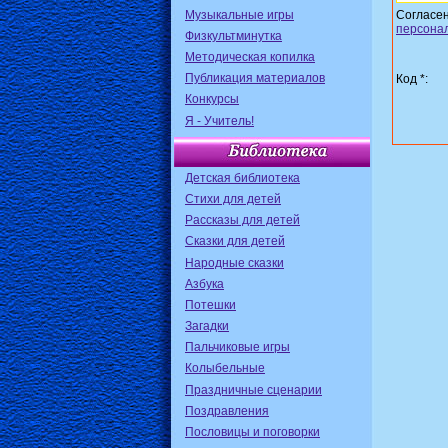
Музыкальные игры
Согласе
персона
Физкультминутка
Методическая копилка
Публикация материалов
Код *:
Конкурсы
Я - Учитель!
Детская библиотека
Стихи для детей
Рассказы для детей
Сказки для детей
Народные сказки
Азбука
Потешки
Загадки
Пальчиковые игры
Колыбельные
Праздничные сценарии
Поздравления
Пословицы и поговорки