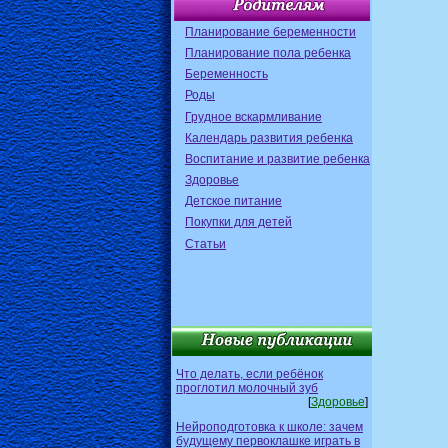
Планирование беременности
Планирование пола ребенка
Беременность
Роды
Грудное вскармливание
Календарь развития ребенка
Воспитание и развитие ребенка
Здоровье
Детское питание
Покупки для детей
Статьи
Что делать, если ребёнок
проглотил молочный зуб
[
Здоровье
]
Нейроподготовка к школе: зачем
будущему первоклашке играть в