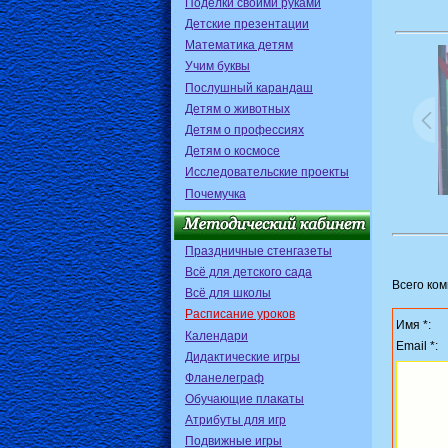
Поделки своими руками
Детские презентации
Математика детям
Учим буквы
Послушный карандаш
Детям о животных
Детям о профессиях
Детям о космосе
Исследовательские проекты
Почемучка
Праздничные стенгазеты
Всё для детского сада
Всего ко
Всё для школы
Расписание уроков
Имя *:
Календари
Email *:
Дидактические игры
Фланелеграф
Обучающие плакаты
Атрибуты для игр
Подвижные игры