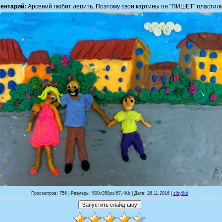
ентарий:
Арсений любит лепить. Поэтому свои картины он "ПИШЕТ" пластил
Просмотров: 756 | Размеры: 500x350px/67.4Kb | Дата: 26.11.2016 |
zibyfkd