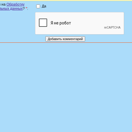
н на
Обработку
Да
льных данных
?
*
: