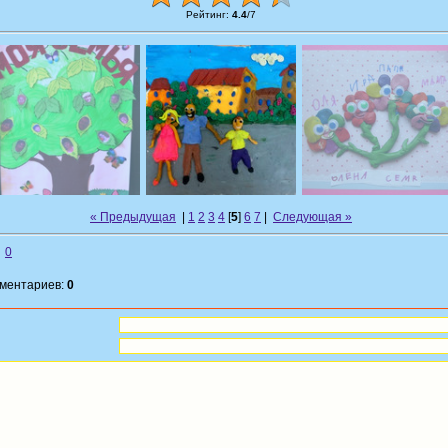
Рейтинг
:
4.4
/
7
« Предыдущая
|
1
2
3
4
[
5
]
6
7
|
Следующая »
0
мментариев:
0