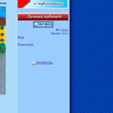
ином
Вы:
Гость
Группа:
Гости
Вход
Регистрация