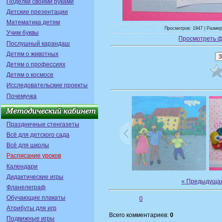
Поделки своими руками
Детские презентации
Математика детям
Просмотров: 1947 | Размер
Учим буквы
Просмотреть ф
Послушный карандаш
Детям о животных
Детям о профессиях
Детям о космосе
Исследовательские проекты
Почемучка
Праздничные стенгазеты
Всё для детского сада
Всё для школы
Расписание уроков
Календари
Дидактические игры
« Предыдуща
Фланелеграф
Обучающие плакаты
0
Атрибуты для игр
Всего комментариев:
0
Подвижные игры