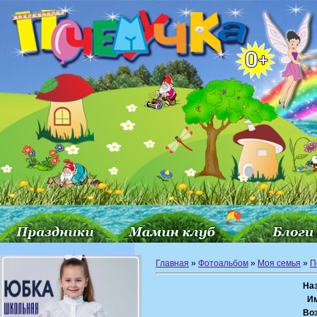
Главная
»
Фотоальбом
»
Моя семья
»
П
На
И
Воз