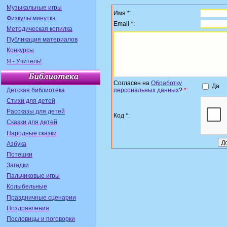
Музыкальные игры
Имя *:
Физкультминутка
Email *:
Методическая копилка
Публикация материалов
Конкурсы
Я - Учитель!
Согласен на
Обработку
Да
Детская библиотека
персональных данных
?
*
:
Стихи для детей
Рассказы для детей
Код *:
Сказки для детей
Народные сказки
Азбука
Потешки
Загадки
Пальчиковые игры
Колыбельные
Праздничные сценарии
Поздравления
Пословицы и поговорки