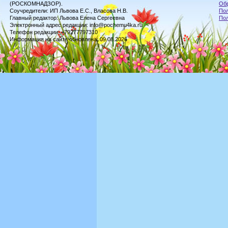
(РОСКОМНАДЗОР).
Обр
Соучредители: ИП Львова Е.С., Власова Н.В.
Пол
Главный редактор: Львова Елена Сергеевна
По
Электронный адрес редакции: info@pochemu4ka.ru
Телефон редакции: +79277797310
Информация на сайте обновлена: 09.08.2026