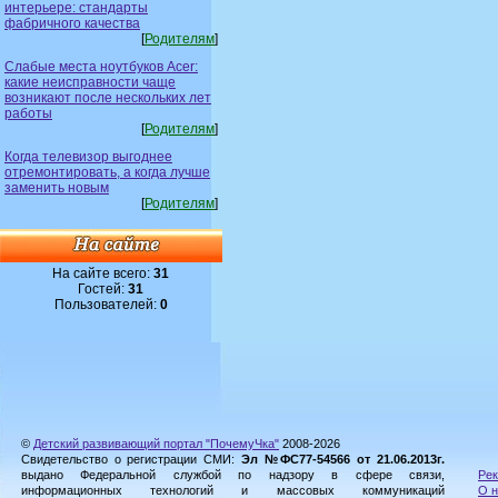
интерьере: стандарты
фабричного качества
[
Родителям
]
Слабые места ноутбуков Acer:
какие неисправности чаще
возникают после нескольких лет
работы
[
Родителям
]
Когда телевизор выгоднее
отремонтировать, а когда лучше
заменить новым
[
Родителям
]
На сайте всего:
31
Гостей:
31
Пользователей:
0
©
Детский развивающий портал "ПочемуЧка"
2008-2026
Свидетельство о регистрации СМИ:
Эл №ФС77-54566 от 21.06.2013г.
выдано Федеральной службой по надзору в сфере связи,
Рек
информационных технологий и массовых коммуникаций
О н