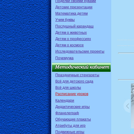
Поделки своими руками
Детские презентации
Математика детям
Учим буквы
Послушный карандаш
Детям о животных
Детям о профессиях
Детям о космосе
Исследовательские проекты
Почемучка
Праздничные стенгазеты
Всё для детского сада
Всё для школы
Расписание уроков
Календари
Дидактические игры
Фланелеграф
Обучающие плакаты
Атрибуты для игр
Подвижные игры