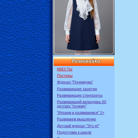
КВЕСТЫ
Постеры
Журнал "Почемучка"
Развивающие занятия
Развивающие стенгазеты
Развивающий календарь 60
детских "почему"
"Играем и развиваемся" 2+
Развиваем мышление
Детский журнал "Это я!"
Подготовка к школе