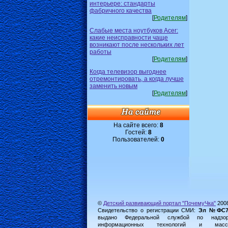
интерьере: стандарты
фабричного качества
[
Родителям
]
Слабые места ноутбуков Acer:
какие неисправности чаще
возникают после нескольких лет
работы
[
Родителям
]
Когда телевизор выгоднее
отремонтировать, а когда лучше
заменить новым
[
Родителям
]
На сайте всего:
8
Гостей:
8
Пользователей:
0
©
Детский развивающий портал "ПочемуЧка"
200
Свидетельство о регистрации СМИ:
Эл №ФС77-
выдано Федеральной службой по надз
информационных технологий и масс