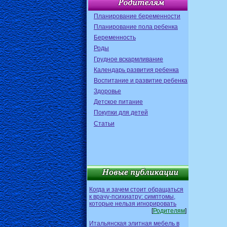
Планирование беременности
Планирование пола ребенка
Беременность
Роды
Грудное вскармливание
Календарь развития ребенка
Воспитание и развитие ребенка
Здоровье
Детское питание
Покупки для детей
Статьи
Когда и зачем стоит обращаться
к врачу-психиатру: симптомы,
которые нельзя игнорировать
[
Родителям
]
Итальянская элитная мебель в