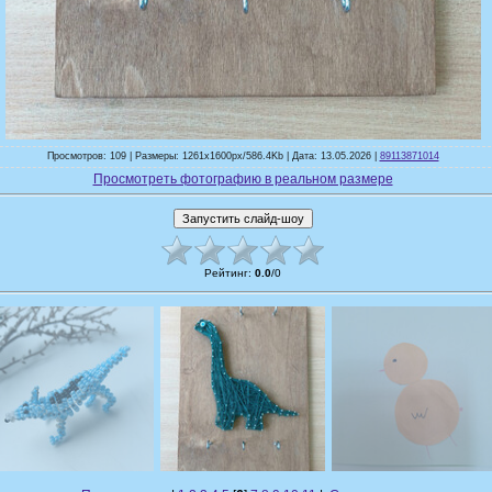
Просмотров: 109 | Размеры: 1261x1600px/586.4Kb | Дата: 13.05.2026 |
89113871014
Просмотреть фотографию в реальном размере
Рейтинг
:
0.0
/
0