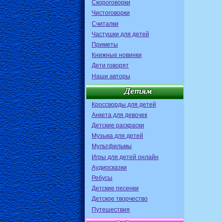
Скороговорки
Чистоговорки
Считалки
Частушки для детей
Приметы
Книжные новинки
Дети говорят
Наши авторы
Кроссворды для детей
Анкета для девочек
Детские раскраски
Музыка для детей
Мультфильмы
Игры для детей онлайн
Аудиосказки
Ребусы
Детские песенки
Детское творчество
Путешествия