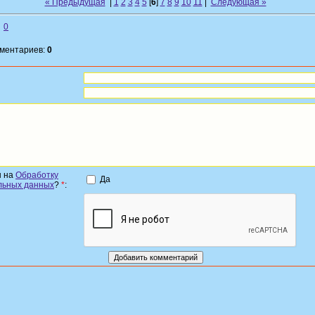
« Предыдущая
|
1
2
3
4
5
[
6
]
7
8
9
10
11
|
Следующая »
0
мментариев:
0
н на
Обработку
Да
льных данных
?
*
: