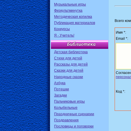
Музыкальные игры
Физкультминутка
Методическая копилка
Всего ко
Публикация материалов
Конкурсы
Имя *:
Я - Учитель!
Email *:
Детская библиотека
Стихи для детей
Рассказы для детей
Сказки для детей
Согласе
Народные сказки
персона
Азбука
Потешки
Код *:
Загадки
Пальчиковые игры
Колыбельные
Праздничные сценарии
Поздравления
Пословицы и поговорки