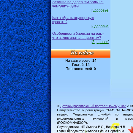
лазание по деревьям больше,
чем учить буквы
[
Здоровье
]
Как выбрать акушерскую
кровать?
[
Здоровье
]
Особенности биопсии на рак -
что важно знать пациентам?
[
Здоровье
]
На сайте всего:
14
Гостей:
14
Пользователей:
0
©
Детский развивающий портал "ПочемуЧка"
200
Свидетельство о регистрации СМИ:
Эл №ФС77-
выдано Федеральной службой по надз
информационных технологий и масс
(РОСКОМНАДЗОР).
Соучредители: ИП Львова Е.С., Власова Н.В.
Главный редактор: Львова Елена Сергеевна