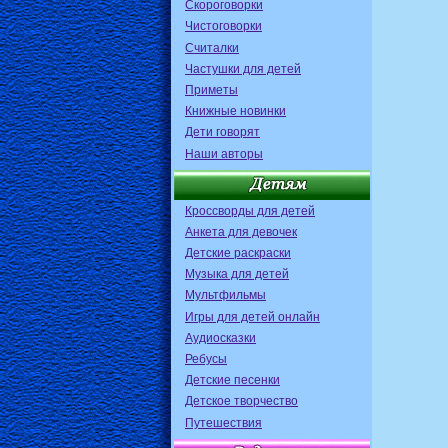
Скороговорки
Чистоговорки
Считалки
Частушки для детей
Приметы
Книжные новинки
Дети говорят
Наши авторы
Кроссворды для детей
Анкета для девочек
Детские раскраски
Музыка для детей
Мультфильмы
Игры для детей онлайн
Аудиосказки
Ребусы
Детские песенки
Детское творчество
Путешествия