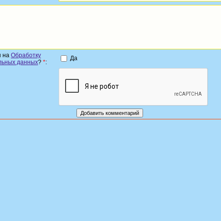
н на
Обработку
Да
льных данных
?
*
: