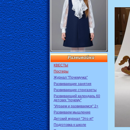
КВЕСТЫ
Постеры
Журнал "Почемучка"
Развивающие занятия
Развивающие стенгазеты
Развивающий календарь 60
детских "почему"
"Играем и развиваемся" 2+
Развиваем мышление
Детский журнал "Это я!"
Подготовка к школе