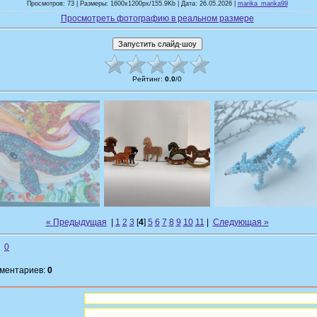
Просмотров: 73 | Размеры: 1600x1200px/155.9Kb | Дата: 26.05.2026 |
marika_marika99
Просмотреть фотографию в реальном размере
Рейтинг
:
0.0
/
0
« Предыдущая
|
1
2
3
[
4
]
5
6
7
8
9
10
11
|
Следующая »
0
мментариев:
0