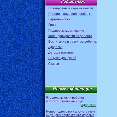
Планирование беременности
Планирование пола ребенка
Беременность
Роды
Грудное вскармливание
Календарь развития ребенка
Воспитание и развитие ребенка
Здоровье
Детское питание
Покупки для детей
Статьи
Что делать, если ребёнок
проглотил молочный зуб
[
Здоровье
]
Нейроподготовка к школе: зачем
будущему первоклашке играть в