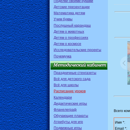
Поделки своими руками
Детские презентации
Математика детям
Учим буквы
Послушный карандаш
Детям о животных
Детям о профессиях
Детям о космосе
Исследовательские проекты
Почемучка
Праздничные стенгазеты
Всё для детского сада
Всё для школы
Расписание уроков
Календари
Дидактические игры
Фланелеграф
Всего ко
Обучающие плакаты
Атрибуты для игр
Имя *:
Подвижные игры
Email *: