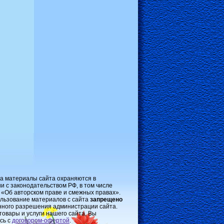
на материалы сайта охраняются в
и с законодательством РФ, в том числе
 «Об авторском праве и смежных правах».
льзование материалов с сайта
запрещено
нного разрешения администрации сайта.
товары и услуги нашего сайта, Вы
сь с
договором-oфертой
.