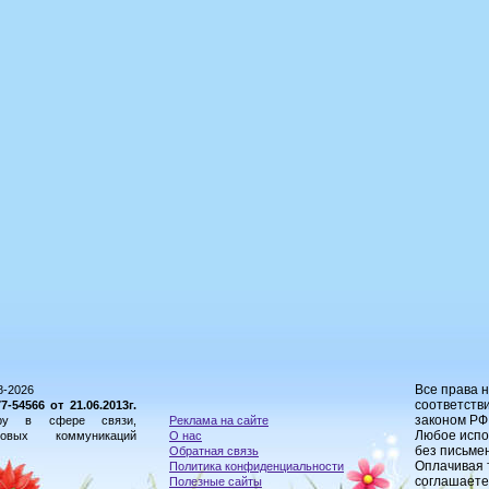
Все права 
8-2026
соответстви
54566 от 21.06.2013г.
законом РФ
ору в сфере связи,
Реклама на сайте
Любое испо
овых коммуникаций
О нас
без письме
Обратная связь
Оплачивая 
Политика конфиденциальности
соглашаете
Полезные сайты