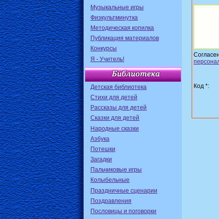
Музыкальные игры
Физкультминутка
Методическая копилка
Публикация материалов
Конкурсы
Согласе
Я - Учитель!
персона
Код *:
Детская библиотека
Стихи для детей
Рассказы для детей
Сказки для детей
Народные сказки
Азбука
Потешки
Загадки
Пальчиковые игры
Колыбельные
Праздничные сценарии
Поздравления
Пословицы и поговорки