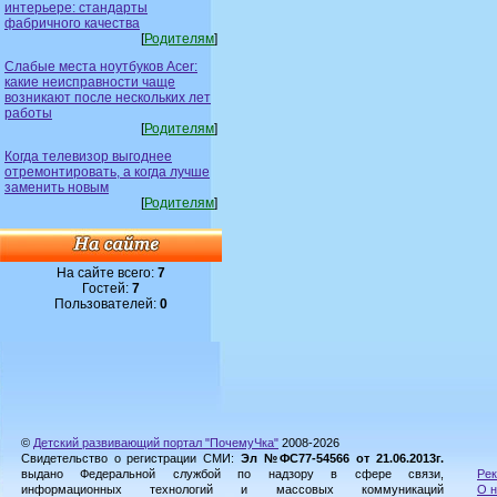
интерьере: стандарты
фабричного качества
[
Родителям
]
Слабые места ноутбуков Acer:
какие неисправности чаще
возникают после нескольких лет
работы
[
Родителям
]
Когда телевизор выгоднее
отремонтировать, а когда лучше
заменить новым
[
Родителям
]
На сайте всего:
7
Гостей:
7
Пользователей:
0
©
Детский развивающий портал "ПочемуЧка"
2008-2026
Свидетельство о регистрации СМИ:
Эл №ФС77-54566 от 21.06.2013г.
выдано Федеральной службой по надзору в сфере связи,
Рек
информационных технологий и массовых коммуникаций
О н