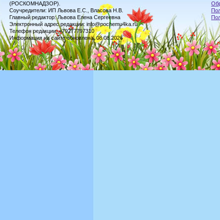
(РОСКОМНАДЗОР).
Обр
Соучредители: ИП Львова Е.С., Власова Н.В.
Пол
Главный редактор: Львова Елена Сергеевна
По
Электронный адрес редакции: info@pochemu4ka.ru
Телефон редакции: +79277797310
Информация на сайте обновлена: 08.08.2026