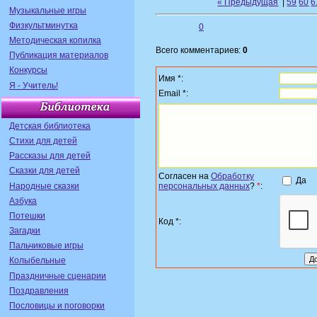
« Предыдущая
|
59
60
6
Музыкальные игры
Физкультминутка
0
Методическая копилка
Всего комментариев:
0
Публикация материалов
Конкурсы
Имя *:
Я - Учитель!
Email *:
Детская библиотека
Стихи для детей
Рассказы для детей
Сказки для детей
Согласен на
Обработку
Да
Народные сказки
персональных данных
?
*
:
Азбука
Потешки
Код *:
Загадки
Пальчиковые игры
Колыбельные
Праздничные сценарии
Поздравления
Пословицы и поговорки