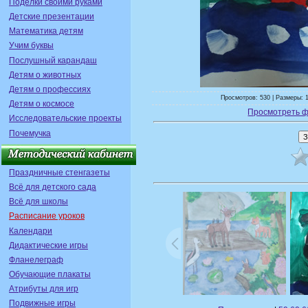
Поделки своими руками
Детские презентации
Математика детям
Учим буквы
Послушный карандаш
Детям о животных
Детям о профессиях
Просмотров: 530 | Размеры: 1
Детям о космосе
Просмотреть ф
Исследовательские проекты
Почемучка
Праздничные стенгазеты
Всё для детского сада
Всё для школы
Расписание уроков
Календари
Дидактические игры
Фланелеграф
Обучающие плакаты
Атрибуты для игр
Подвижные игры