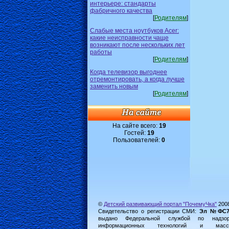
интерьере: стандарты
фабричного качества
[
Родителям
]
Слабые места ноутбуков Acer:
какие неисправности чаще
возникают после нескольких лет
работы
[
Родителям
]
Когда телевизор выгоднее
отремонтировать, а когда лучше
заменить новым
[
Родителям
]
На сайте всего:
19
Гостей:
19
Пользователей:
0
©
Детский развивающий портал "ПочемуЧка"
200
Свидетельство о регистрации СМИ:
Эл №ФС77-
выдано Федеральной службой по надз
информационных технологий и масс