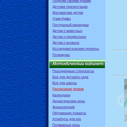
Поделки своими руками
Детские презентации
Математика детям
Учим буквы
Послушный карандаш
Детям о животных
Детям о профессиях
Детям о космосе
Исследовательские проекты
Почемучка
Праздничные стенгазеты
Всё для детского сада
Всё для школы
Расписание уроков
Календари
Дидактические игры
Фланелеграф
Обучающие плакаты
Атрибуты для игр
Подвижные игры