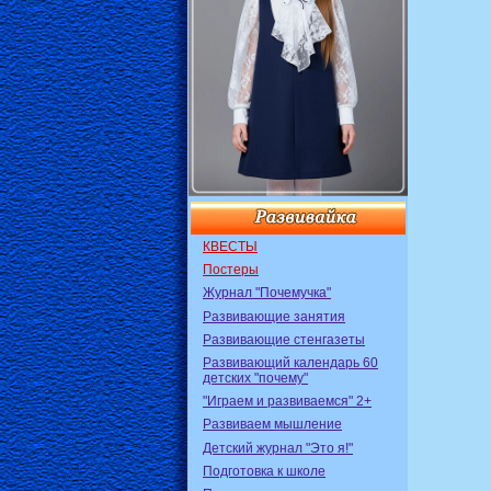
КВЕСТЫ
Постеры
Журнал "Почемучка"
Развивающие занятия
Развивающие стенгазеты
Развивающий календарь 60
детских "почему"
"Играем и развиваемся" 2+
Развиваем мышление
Детский журнал "Это я!"
Подготовка к школе