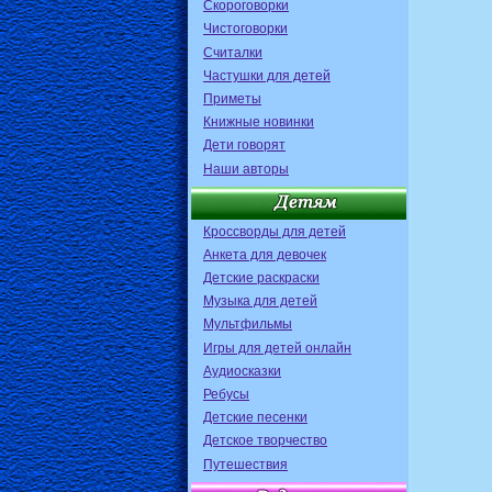
Скороговорки
Чистоговорки
Считалки
Частушки для детей
Приметы
Книжные новинки
Дети говорят
Наши авторы
Кроссворды для детей
Анкета для девочек
Детские раскраски
Музыка для детей
Мультфильмы
Игры для детей онлайн
Аудиосказки
Ребусы
Детские песенки
Детское творчество
Путешествия