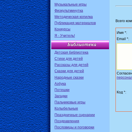
Музыкальные игры
Физкультминутка
Методическая копилка
Всего ко
Публикация материалов
Конкурсы
Имя *:
Я - Учитель!
Email *:
Детская библиотека
Стихи для детей
Рассказы для детей
Сказки для детей
Согласе
Народные сказки
персона
Азбука
Потешки
Код *:
Загадки
Пальчиковые игры
Колыбельные
Праздничные сценарии
Поздравления
Пословицы и поговорки