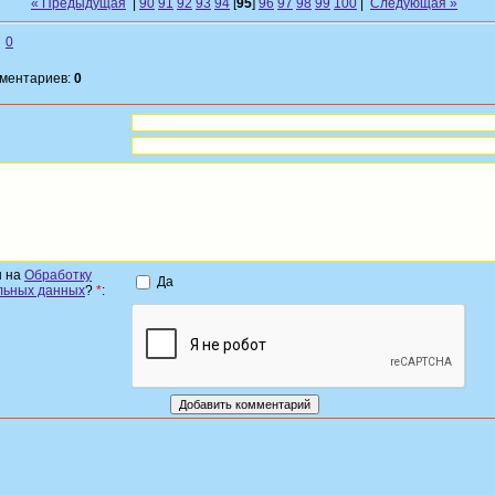
« Предыдущая
|
90
91
92
93
94
[
95
]
96
97
98
99
100
|
Следующая »
0
мментариев:
0
н на
Обработку
Да
льных данных
?
*
: