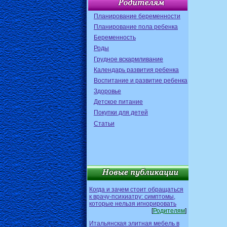
Планирование беременности
Планирование пола ребенка
Беременность
Роды
Грудное вскармливание
Календарь развития ребенка
Воспитание и развитие ребенка
Здоровье
Детское питание
Покупки для детей
Статьи
Когда и зачем стоит обращаться
к врачу-психиатру: симптомы,
которые нельзя игнорировать
[
Родителям
]
Итальянская элитная мебель в