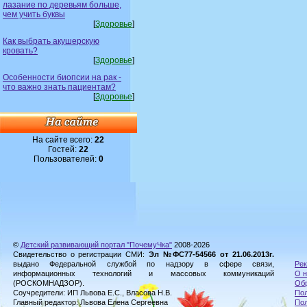
лазание по деревьям больше,
чем учить буквы
[
Здоровье
]
Как выбрать акушерскую
кровать?
[
Здоровье
]
Особенности биопсии на рак -
что важно знать пациентам?
[
Здоровье
]
На сайте всего:
22
Гостей:
22
Пользователей:
0
©
Детский развивающий портал "ПочемуЧка"
2008-2026
Свидетельство о регистрации СМИ:
Эл №ФС77-54566 от 21.06.2013г.
выдано Федеральной службой по надзору в сфере связи,
Рек
информационных технологий и массовых коммуникаций
О н
(РОСКОМНАДЗОР).
Обр
Соучредители: ИП Львова Е.С., Власова Н.В.
Пол
Главный редактор: Львова Елена Сергеевна
По