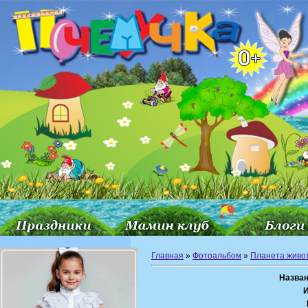
Главная
»
Фотоальбом
»
Планета живо
Назван