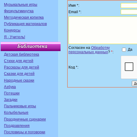
Музыкальные игры
Имя *:
Физкультминутка
Email *:
Методическая копилка
Публикация материалов
Конкурсы
Я - Учитель!
Согласен на
Обработку
Да
персональных данных
?
*
:
Детская библиотека
Стихи для детей
Код *:
Рассказы для детей
Сказки для детей
Народные сказки
Азбука
Потешки
Загадки
Пальчиковые игры
Колыбельные
Праздничные сценарии
Поздравления
Пословицы и поговорки