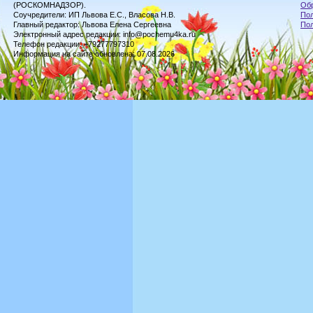
(РОСКОМНАДЗОР).
Обр
Соучредители: ИП Львова Е.С., Власова Н.В.
Пол
Главный редактор: Львова Елена Сергеевна
По
Электронный адрес редакции: info@pochemu4ka.ru
Телефон редакции: +79277797310
Информация на сайте обновлена: 07.08.2026