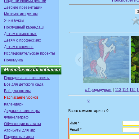
Просмотреть 
Поделки своими руками
Детские презентации
Математика детям
Учим буквы
Послушный карандаш
Детям о животных
Детям о профессиях
Детям о космосе
Исследовательские проекты
Почемучка
Праздничные стенгазеты
Всё для детского сада
« Предыдущая
|
113
114
115
1
Всё для школы
Расписание уроков
0
Календари
Дидактические игры
Всего комментариев:
0
Фланелеграф
Имя *:
Обучающие плакаты
Email *:
Атрибуты для игр
Подвижные игры