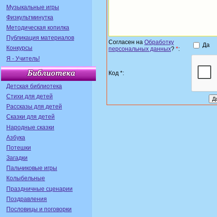
Музыкальные игры
Физкультминутка
Методическая копилка
Публикация материалов
Согласен на
Обработку
Да
Конкурсы
персональных данных
?
*
:
Я - Учитель!
Код *:
Детская библиотека
Стихи для детей
Рассказы для детей
Сказки для детей
Народные сказки
Азбука
Потешки
Загадки
Пальчиковые игры
Колыбельные
Праздничные сценарии
Поздравления
Пословицы и поговорки