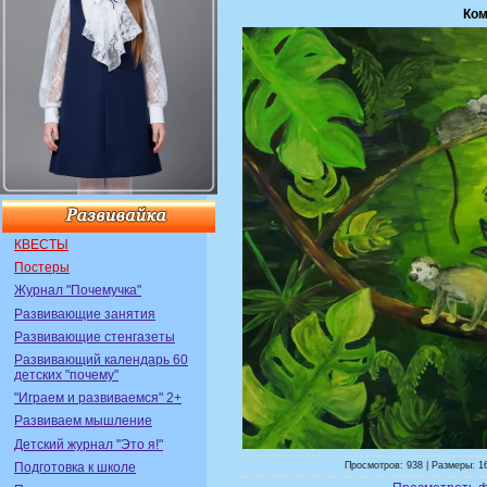
Ком
КВЕСТЫ
Постеры
Журнал "Почемучка"
Развивающие занятия
Развивающие стенгазеты
Развивающий календарь 60
детских "почему"
"Играем и развиваемся" 2+
Развиваем мышление
Детский журнал "Это я!"
Подготовка к школе
Просмотров: 938 | Размеры: 16