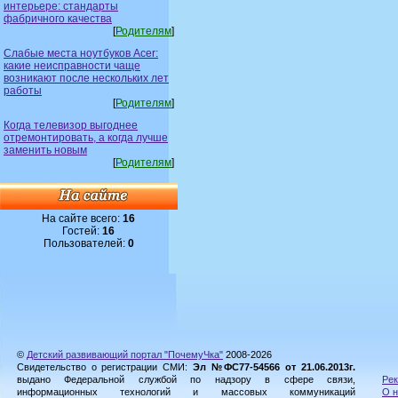
интерьере: стандарты
фабричного качества
[
Родителям
]
Слабые места ноутбуков Acer:
какие неисправности чаще
возникают после нескольких лет
работы
[
Родителям
]
Когда телевизор выгоднее
отремонтировать, а когда лучше
заменить новым
[
Родителям
]
На сайте всего:
16
Гостей:
16
Пользователей:
0
©
Детский развивающий портал "ПочемуЧка"
2008-2026
Свидетельство о регистрации СМИ:
Эл №ФС77-54566 от 21.06.2013г.
выдано Федеральной службой по надзору в сфере связи,
Рек
информационных технологий и массовых коммуникаций
О н