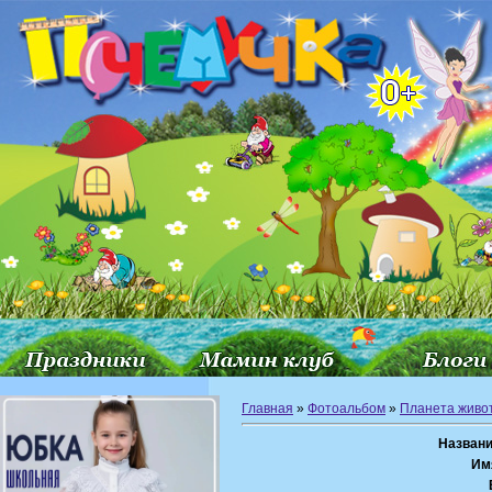
Главная
»
Фотоальбом
»
Планета живо
Названи
Им