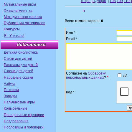
« Предыдущая
|
108
109
110
Музыкальные игры
Физкультминутка
0
Методическая копилка
Всего комментариев:
0
Публикация материалов
Конкурсы
Имя *:
Я - Учитель!
Email *:
Детская библиотека
Стихи для детей
Рассказы для детей
Сказки для детей
Согласен на
Обработку
Да
Народные сказки
персональных данных
?
*
:
Азбука
Потешки
Код *:
Загадки
Пальчиковые игры
Колыбельные
Праздничные сценарии
Поздравления
Пословицы и поговорки