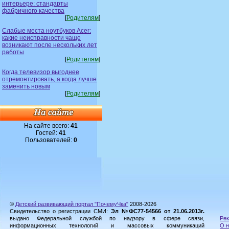
интерьере: стандарты
фабричного качества
[
Родителям
]
Слабые места ноутбуков Acer:
какие неисправности чаще
возникают после нескольких лет
работы
[
Родителям
]
Когда телевизор выгоднее
отремонтировать, а когда лучше
заменить новым
[
Родителям
]
На сайте всего:
41
Гостей:
41
Пользователей:
0
©
Детский развивающий портал "ПочемуЧка"
2008-2026
Свидетельство о регистрации СМИ:
Эл №ФС77-54566 от 21.06.2013г.
выдано Федеральной службой по надзору в сфере связи,
Рек
информационных технологий и массовых коммуникаций
О н