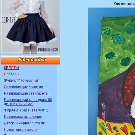
Комментари
КВЕСТЫ
Постеры
Журнал "Почемучка"
Развивающие занятия
Развивающие стенгазеты
Развивающий календарь 60
детских "почему"
"Играем и развиваемся" 2+
Развиваем мышление
Детский журнал "Это я!"
Подготовка к школе