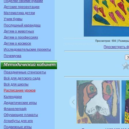
Поделки своими руками
Детские презентации
Математика детям
Учим буквы
Послушный карандаш
Детям о животных
Детям о профессиях
Просмотров: 694 | Размеры
Детям о космосе
Просмотреть ф
Исследовательские проекты
Почемучка
Праздничные стенгазеты
Всё для детского сада
Всё для школы
Расписание уроков
Календари
Дидактические игры
Фланелеграф
Обучающие плакаты
Атрибуты для игр
Подвижные игры