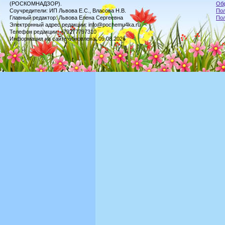
(РОСКОМНАДЗОР).
Обр
Соучредители: ИП Львова Е.С., Власова Н.В.
Пол
Главный редактор: Львова Елена Сергеевна
По
Электронный адрес редакции: info@pochemu4ka.ru
Телефон редакции: +79277797310
Информация на сайте обновлена: 09.08.2026