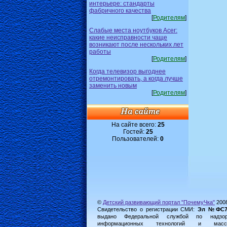
интерьере: стандарты
фабричного качества
[
Родителям
]
Слабые места ноутбуков Acer:
какие неисправности чаще
возникают после нескольких лет
работы
[
Родителям
]
Когда телевизор выгоднее
отремонтировать, а когда лучше
заменить новым
[
Родителям
]
На сайте всего:
25
Гостей:
25
Пользователей:
0
©
Детский развивающий портал "ПочемуЧка"
200
Свидетельство о регистрации СМИ:
Эл №ФС77-
выдано Федеральной службой по надз
информационных технологий и масс