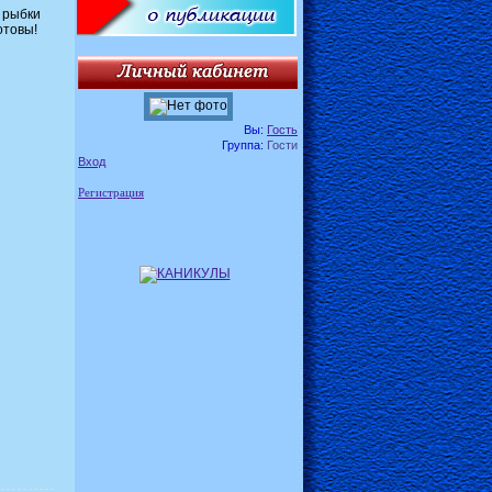
ь рыбки
отовы!
Вы:
Гость
Группа:
Гости
Вход
Регистрация