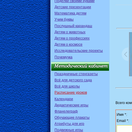
Поделки своими руками
Детские презентации
Математика детям
Учим буквы
Послушный карандаш
Детям о животных
Детям о профессиях
Детям о космосе
Исследовательские проекты
Почемучка
Праздничные стенгазеты
Всё для детского сада
Всё для школы
Расписание уроков
Календари
Всего ко
Дидактические игры
Фланелеграф
Имя *:
Обучающие плакаты
Email *:
Атрибуты для игр
Подвижные игры