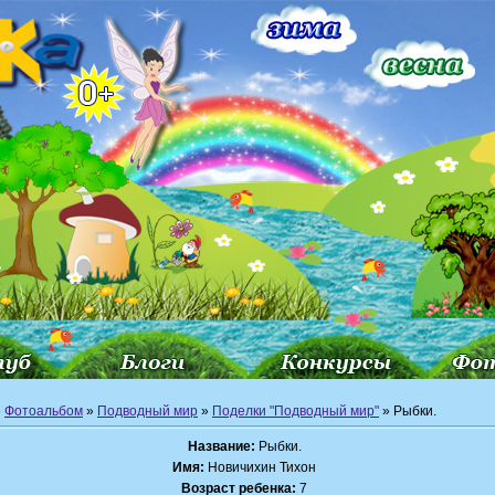
»
Фотоальбом
»
Подводный мир
»
Поделки "Подводный мир"
» Рыбки.
Название:
Рыбки.
Имя:
Новичихин Тихон
Возраст ребенка:
7