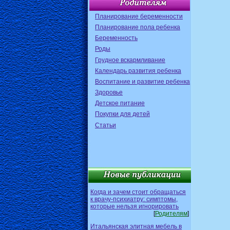
Планирование беременности
Планирование пола ребенка
Беременность
Роды
Грудное вскармливание
Календарь развития ребенка
Воспитание и развитие ребенка
Здоровье
Детское питание
Покупки для детей
Статьи
Когда и зачем стоит обращаться
к врачу-психиатру: симптомы,
которые нельзя игнорировать
[
Родителям
]
Итальянская элитная мебель в