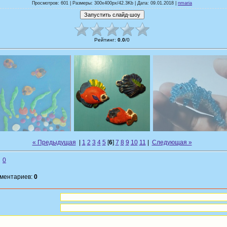
Просмотров: 601 | Размеры: 300x400px/42.3Kb | Дата: 09.01.2018 |
nmaria
Рейтинг
:
0.0
/
0
« Предыдущая
|
1
2
3
4
5
[
6
]
7
8
9
10
11
|
Следующая »
0
мментариев:
0