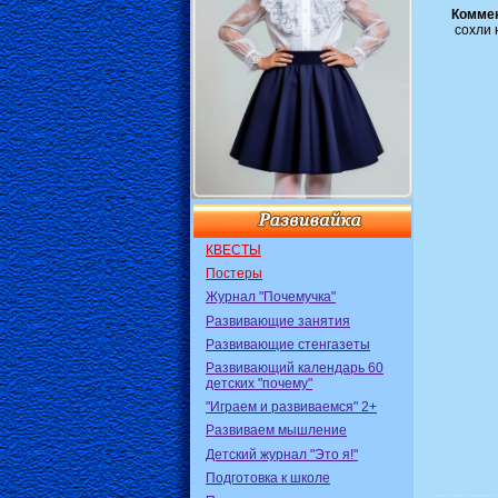
Коммен
сохли 
КВЕСТЫ
Постеры
Журнал "Почемучка"
Развивающие занятия
Развивающие стенгазеты
Развивающий календарь 60
детских "почему"
"Играем и развиваемся" 2+
Развиваем мышление
Детский журнал "Это я!"
Подготовка к школе