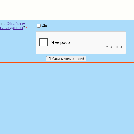
н на
Обработку
Да
льных данных
?
*
: