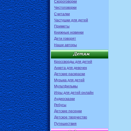
Скороговорки
Чистоговорки
Считалки
Частушки для детей
Приметы
Книжные новинки
Дети говорят
Наши авторы
Кроссворды для детей
Анкета для девочек
Детские раскраски
Музыка для детей
Мультфильмы
Игры для детей онлайн
Аудиосказки
Ребусы
Детские песенки
Детское творчество
Путешествия