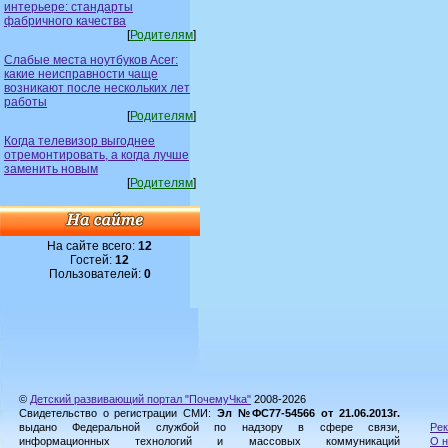
интерьере: стандарты
фабричного качества
[
Родителям
]
Слабые места ноутбуков Acer:
какие неисправности чаще
возникают после нескольких лет
работы
[
Родителям
]
Когда телевизор выгоднее
отремонтировать, а когда лучше
заменить новым
[
Родителям
]
На сайте всего:
12
Гостей:
12
Пользователей:
0
©
Детский развивающий портал "ПочемуЧка"
2008-2026
Свидетельство о регистрации СМИ:
Эл №ФС77-54566 от 21.06.2013г.
выдано Федеральной службой по надзору в сфере связи,
Рек
информационных технологий и массовых коммуникаций
О н