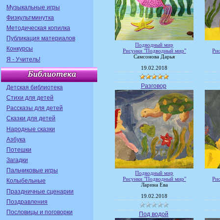
Музыкальные игры
Физкультминутка
Методическая копилка
Публикация материалов
Подводный мир
Конкурсы
Рисунки "Подводный мир"
Ри
Самсонова Дарья
Я - Учитель!
19.02.2018
Разговор
Детская библиотека
Стихи для детей
Рассказы для детей
Сказки для детей
Народные сказки
Азбука
Потешки
Загадки
Пальчиковые игры
Подводный мир
Рисунки "Подводный мир"
Ри
Колыбельные
Ларина Ева
Праздничные сценарии
19.02.2018
Поздравления
Пословицы и поговорки
Под водой