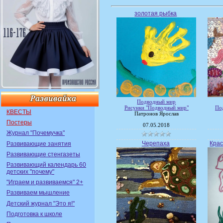
золотая рыбка
Подводный мир
Рисунки "Подводный мир"
По
КВЕСТЫ
Патронов Ярослав
Постеры
07.05.2018
Журнал "Почемучка"
Черепаха
Крас
Развивающие занятия
Развивающие стенгазеты
Развивающий календарь 60
детских "почему"
"Играем и развиваемся" 2+
Развиваем мышление
Детский журнал "Это я!"
Подготовка к школе