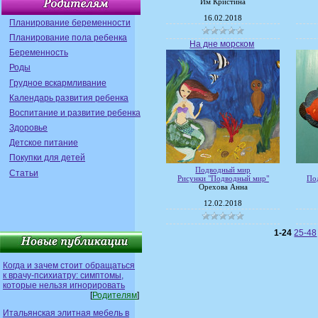
Им Кристина
16.02.2018
Планирование беременности
Планирование пола ребенка
На дне морском
Беременность
Роды
Грудное вскармливание
Календарь развития ребенка
Воспитание и развитие ребенка
Здоровье
Детское питание
Покупки для детей
Подводный мир
Статьи
Рисунки "Подводный мир"
По
Орехова Анна
12.02.2018
1-24
25-48
Когда и зачем стоит обращаться
к врачу-психиатру: симптомы,
которые нельзя игнорировать
[
Родителям
]
Итальянская элитная мебель в