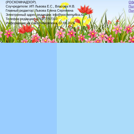
(РОСКОМНАДЗОР).
Обр
Соучредители: ИП Львова Е.С., Власова Н.В.
Пол
Главный редактор: Львова Елена Сергеевна
По
Электронный адрес редакции: info@pochemu4ka.ru
Телефон редакции: +79277797310
Информация на сайте обновлена: 07.08.2026