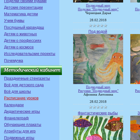
Поделки своими руками
Подводный мир
Детские презентации
Поделки "Подводный мир"
По
Чернецкая Дарья
Математика детям
28.02.2018
Учим буквы
Послушный карандаш
Под водой
Детям о животных
Детям о профессиях
Детям о космосе
Исследовательские проекты
Почемучка
Праздничные стенгазеты
Всё для детского сада
Подводный мир
Рисунки "Подводный мир"
Ри
Всё для школы
Афонина Антонина
Расписание уроков
28.02.2018
Календари
Дидактические игры
Фантастические рыбы
З
Фланелеграф
Обучающие плакаты
Атрибуты для игр
Подвижные игры