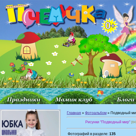
Главная
»
Фотоальбом
» Подводный м
Рисунки "Подводный мир"
[84
Фотографий в разделе:
135